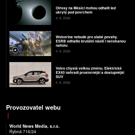
Otřesy na Měsíci mohou odhalit led
ukrytý pod povrchem
4. 8. 2026
Wolverine nebude pro slabé povahy.
ESRB odhalilo brutální násilí i nečekanou
nahotu
4. 8. 2026
Volvo chystá velkou změnu. Elektrické
EX40 nahradí prostornější a dostupnější
SUV
4. 8. 2026
Provozovatel webu
World News Media, s.r.o.
Rybná 716/24