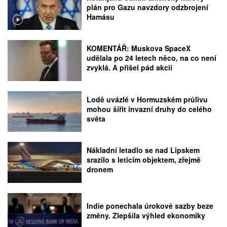
plán pro Gazu navzdory odzbrojení
Hamásu
KOMENTÁŘ: Muskova SpaceX
udělala po 24 letech něco, na co není
zvyklá. A přišel pád akcií
Lodě uvázlé v Hormuzském průlivu
mohou šířit invazní druhy do celého
světa
Nákladní letadlo se nad Lipskem
srazilo s letícím objektem, zřejmě
dronem
Indie ponechala úrokové sazby beze
změny. Zlepšila výhled ekonomiky