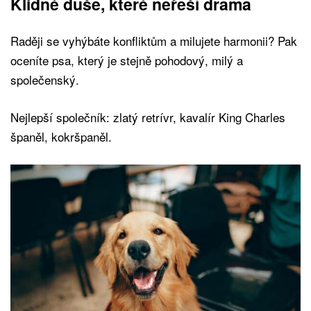
Klidné duše, které neřeší drama
Raději se vyhýbáte konfliktům a milujete harmonii? Pak
oceníte psa, který je stejně pohodový, milý a
společenský.
Nejlepší společník: zlatý retrívr, kavalír King Charles
španěl, kokršpaněl.