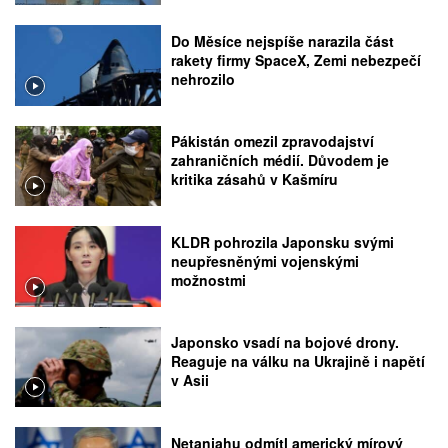
Do Měsíce nejspíše narazila část
rakety firmy SpaceX, Zemi nebezpečí
nehrozilo
Pákistán omezil zpravodajství
zahraničních médií. Důvodem je
kritika zásahů v Kašmíru
KLDR pohrozila Japonsku svými
neupřesněnými vojenskými
možnostmi
Japonsko vsadí na bojové drony.
Reaguje na válku na Ukrajině i napětí
v Asii
Netanjahu odmítl americký mírový