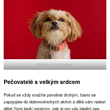
Shih-tzu, Foto: Unsplash
Pečovatelé s velkým srdcem
Pokud se vždy snažíte pomáhat druhým, často se
zapojujete do dobrovolnických aktivit a dělá vám radost
dělat život lepší ostatním, pak je pro vás ideální pes,