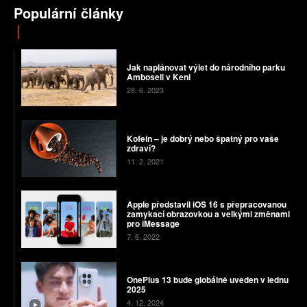
Populární články
Jak naplánovat výlet do národního parku
Amboseli v Keni
28. 6. 2023
Kofein – je dobrý nebo špatný pro vaše
zdraví?
11. 2. 2021
Apple představil iOS 16 s přepracovanou
zamykací obrazovkou a velkými změnami
pro iMessage
7. 6. 2022
OnePlus 13 bude globálně uveden v lednu
2025
4. 12. 2024