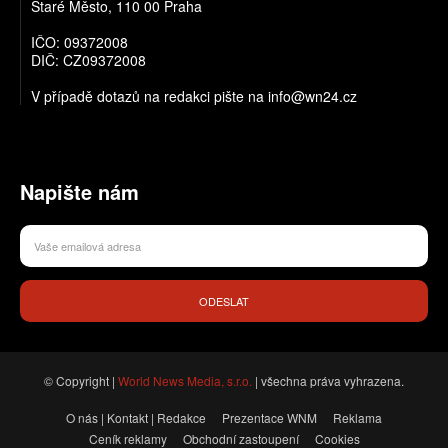
Staré Město, 110 00 Praha
IČO: 09372008
DIČ: CZ09372008
V případě dotazů na redakci pište na info@wn24.cz
Napište nám
ODESLAT
© Copyright |
World News Media, s.r.o.
| všechna práva vyhrazena.
O nás | Kontakt | Redakce
Prezentace WNM
Reklama
Ceník reklamy
Obchodní zastoupení
Cookies