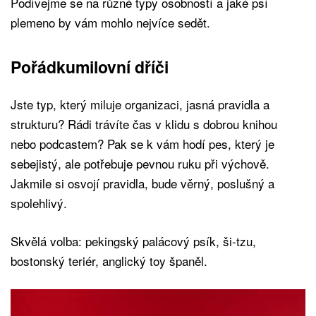
Podívejme se na různé typy osobností a jaké psí
plemeno by vám mohlo nejvíce sedět.
Pořádkumilovní dříči
Jste typ, který miluje organizaci, jasná pravidla a
strukturu? Rádi trávíte čas v klidu s dobrou knihou
nebo podcastem? Pak se k vám hodí pes, který je
sebejistý, ale potřebuje pevnou ruku při výchově.
Jakmile si osvojí pravidla, bude věrný, poslušný a
spolehlivý.
Skvělá volba: pekingský palácový psík, ši-tzu,
bostonský teriér, anglický toy španěl.