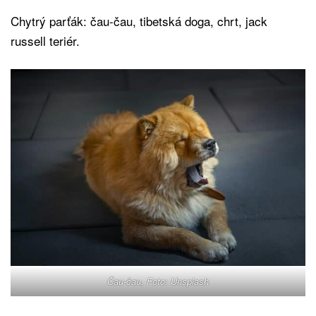
Chytrý parťák: čau-čau, tibetská doga, chrt, jack
russell teriér.
Čau-čau, Foto: Unsplash