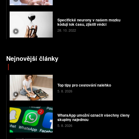
Specifické neurony v našem mozku
kódují tok času, zjistili vědci
28. 10. 2022
Nejnovější články
Top tipy pro cestování nalehko
5. 8. 2026
WhatsApp umožní označit všechny členy
skupiny najednou
5. 8. 2026