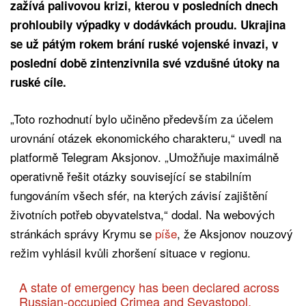
zažívá palivovou krizi, kterou v posledních dnech
prohloubily výpadky v dodávkách proudu. Ukrajina
se už pátým rokem brání ruské vojenské invazi, v
poslední době zintenzivnila své vzdušné útoky na
ruské cíle.
„Toto rozhodnutí bylo učiněno především za účelem
urovnání otázek ekonomického charakteru,“ uvedl na
platformě Telegram Aksjonov. „Umožňuje maximálně
operativně řešit otázky související se stabilním
fungováním všech sfér, na kterých závisí zajištění
životních potřeb obyvatelstva,“ dodal. Na webových
stránkách správy Krymu se
píše
, že Aksjonov nouzový
režim vyhlásil kvůli zhoršení situace v regionu.
A state of emergency has been declared across
Russian-occupied Crimea and Sevastopol,