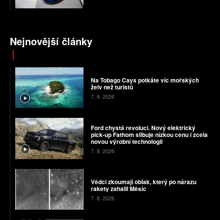
Nejnovější články
Na Tobago Cays potkáte víc mořských
želv než turistů
7. 8. 2026
Ford chystá revoluci. Nový elektrický
pick-up Fathom slibuje nízkou cenu i zcela
novou výrobní technologii
7. 8. 2026
Vědci zkoumají oblak, který po nárazu
rakety zahalil Měsíc
7. 8. 2026