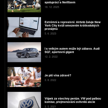
spolupráci s Netflixem
18. 12. 2025
Extrémní a represivní: Airbnb žaluje New
York City kvůli omezením krátkodobých
pronájmů
5. 6. 2023
I s velkým autem může být zábava. Audi
SQ7, sportovní gigant
12. 2. 2022
Je pití vína zdravé?
3. 8. 2022
Vtípek za všechny peníze. VW pod palbou
komise, přejmenování ovlivnilo akcie
3. 5. 2021