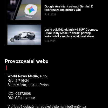
Google Assistant ustoupí Gemini. Z
telefonů začne mizet v září
7. 8. 2026
Lucid odkládá elektrické SUV Cosmos.
Rival Tesly Model Y dorazí později,
automobilka nechce opakovat staré
chyby
6. 8. 2026
Provozovatel webu
World News Media, s.r.o.
Rybná 716/24
Staré Město, 110 00 Praha
IČO: 09372008
DIČ: CZ09372008
V případě dotazů na redakci pište na info@wn24.cz