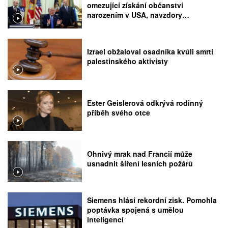
omezující získání občanství
narozením v USA, navzdory
rozhodnutí Nejvyššího soudu
Izrael obžaloval osadníka kvůli smrti
palestinského aktivisty
Ester Geislerová odkrývá rodinný
příběh svého otce
Ohnivý mrak nad Francií může
usnadnit šíření lesních požárů
Siemens hlásí rekordní zisk. Pomohla
poptávka spojená s umělou
inteligencí