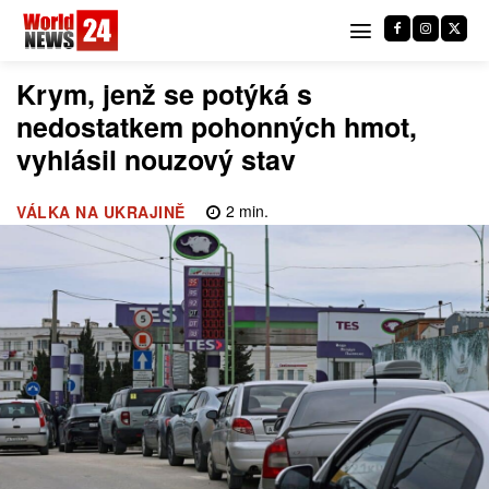
Krym, jenž se potýká s
nedostatkem pohonných hmot,
vyhlásil nouzový stav
2
min.
VÁLKA NA UKRAJINĚ