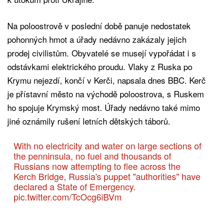
Na poloostrově v poslední době panuje nedostatek
pohonných hmot a úřady nedávno zakázaly jejich
prodej civilistům. Obyvatelé se musejí vypořádat i s
odstávkami elektrického proudu. Vlaky z Ruska po
Krymu nejezdí, končí v Kerči, napsala dnes BBC. Kerč
je přístavní město na východě poloostrova, s Ruskem
ho spojuje Krymský most. Úřady nedávno také mimo
jiné oznámily rušení letních dětských táborů.
With no electricity and water on large sections of
the penninsula, no fuel and thousands of
Russians now attempting to flee across the
Kerch Bridge, Russia's puppet "authorities" have
declared a State of Emergency.
pic.twitter.com/TcOcg6iBVm