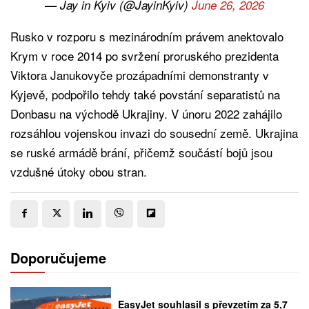
— Jay in Kyiv (@JayinKyiv)
June 26, 2026
Rusko v rozporu s mezinárodním právem anektovalo
Krym v roce 2014 po svržení proruského prezidenta
Viktora Janukovyče prozápadními demonstranty v
Kyjevě, podpořilo tehdy také povstání separatistů na
Donbasu na východě Ukrajiny. V únoru 2022 zahájilo
rozsáhlou vojenskou invazi do sousední země. Ukrajina
se ruské armádě brání, přičemž součástí bojů jsou
vzdušné útoky obou stran.
Doporučujeme
EasyJet souhlasil s převzetím za 5,7