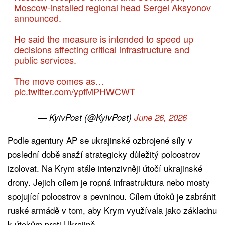
Moscow-installed regional head Sergei Aksyonov
announced.
He said the measure is intended to speed up
decisions affecting critical infrastructure and
public services.
The move comes as…
pic.twitter.com/ypfMPHWCWT
— KyivPost (@KyivPost)
June 26, 2026
Podle agentury AP se ukrajinské ozbrojené síly v
poslední době snaží strategicky důležitý poloostrov
izolovat. Na Krym stále intenzivněji útočí ukrajinské
drony. Jejich cílem je ropná infrastruktura nebo mosty
spojující poloostrov s pevninou. Cílem útoků je zabránit
ruské armádě v tom, aby Krym využívala jako základnu
k útokům proti Ukrajině.