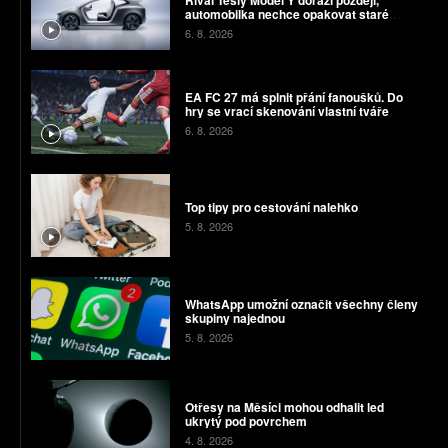
Rival Tesly Model Y dorazí později,
automobilka nechce opakovat staré
chyby
6. 8. 2026
EA FC 27 má splnit přání fanoušků. Do
hry se vrací skenování vlastní tváře
6. 8. 2026
Top tipy pro cestování nalehko
5. 8. 2026
WhatsApp umožní označit všechny členy
skupiny najednou
5. 8. 2026
Otřesy na Měsíci mohou odhalit led
ukrytý pod povrchem
4. 8. 2026