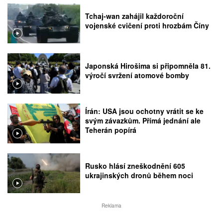
Tchaj-wan zahájil každoroční
vojenské cvičení proti hrozbám Číny
Japonská Hirošima si připomněla 81.
výročí svržení atomové bomby
Írán: USA jsou ochotny vrátit se ke
svým závazkům. Přímá jednání ale
Teherán popírá
Rusko hlásí zneškodnění 605
ukrajinských dronů během noci
Reklama