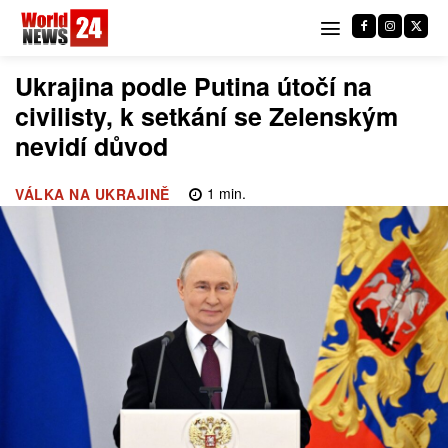
Ukrajina podle Putina útočí na
civilisty, k setkání se Zelenským
nevidí důvod
1
min.
VÁLKA NA UKRAJINĚ