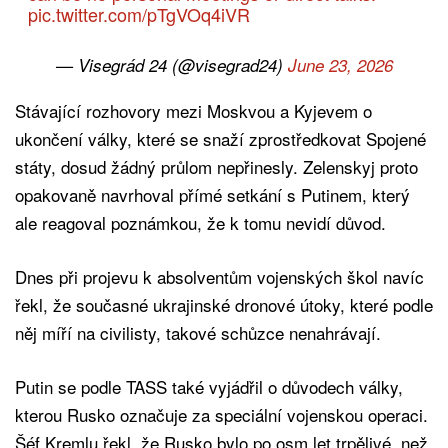
pic.twitter.com/pTgVOq4iVR
— Visegrád 24 (@visegrad24)
June 23, 2026
Stávající rozhovory mezi Moskvou a Kyjevem o
ukončení války, které se snaží zprostředkovat Spojené
státy, dosud žádný průlom nepřinesly. Zelenskyj proto
opakovaně navrhoval přímé setkání s Putinem, který
ale reagoval poznámkou, že k tomu nevidí důvod.
Dnes při projevu k absolventům vojenských škol navíc
řekl, že současné ukrajinské dronové útoky, které podle
něj míří na civilisty, takové schůzce nenahrávají.
Putin se podle TASS také vyjádřil o důvodech války,
kterou Rusko označuje za speciální vojenskou operaci.
Šéf Kremlu řekl, že Rusko bylo po osm let trpělivé, než