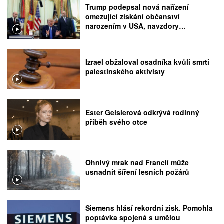
Trump podepsal nová nařízení
omezující získání občanství
narozením v USA, navzdory
rozhodnutí Nejvyššího soudu
Izrael obžaloval osadníka kvůli smrti
palestinského aktivisty
Ester Geislerová odkrývá rodinný
příběh svého otce
Ohnivý mrak nad Francií může
usnadnit šíření lesních požárů
Siemens hlásí rekordní zisk. Pomohla
poptávka spojená s umělou