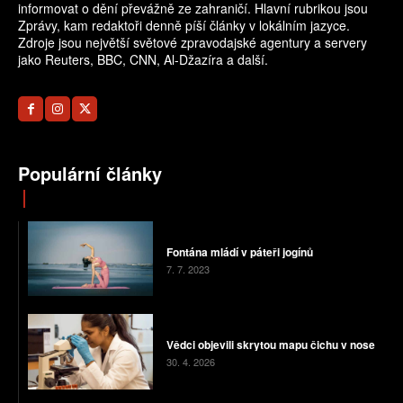
informovat o dění převážně ze zahraničí. Hlavní rubrikou jsou
Zprávy, kam redaktoři denně píší články v lokálním jazyce.
Zdroje jsou největší světové zpravodajské agentury a servery
jako Reuters, BBC, CNN, Al-Džazíra a další.
Populární články
Fontána mládí v páteři jogínů
7. 7. 2023
Vědci objevili skrytou mapu čichu v nose
30. 4. 2026