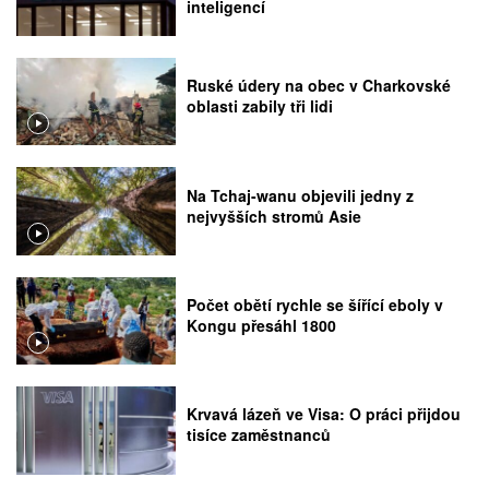
inteligencí
Ruské údery na obec v Charkovské
oblasti zabily tři lidi
Na Tchaj-wanu objevili jedny z
nejvyšších stromů Asie
Počet obětí rychle se šířící eboly v
Kongu přesáhl 1800
Krvavá lázeň ve Visa: O práci přijdou
tisíce zaměstnanců