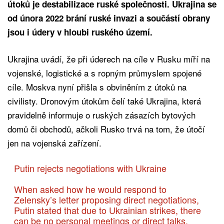
útoků je destabilizace ruské společnosti. Ukrajina se
od února 2022 brání ruské invazi a součástí obrany
jsou i údery v hloubi ruského území.
Ukrajina uvádí, že při úderech na cíle v Rusku míří na
vojenské, logistické a s ropným průmyslem spojené
cíle. Moskva nyní přišla s obviněním z útoků na
civilisty. Dronovým útokům čelí také Ukrajina, která
pravidelně informuje o ruských zásazích bytových
domů či obchodů, ačkoli Rusko trvá na tom, že útočí
jen na vojenská zařízení.
Putin rejects negotiations with Ukraine
When asked how he would respond to
Zelensky’s letter proposing direct negotiations,
Putin stated that due to Ukrainian strikes, there
can be no personal meetings or direct talks.