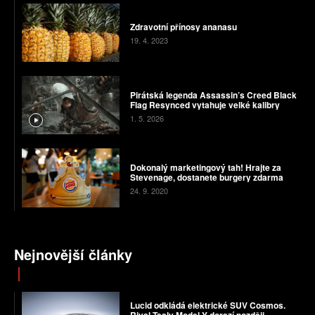
Zdravotní přínosy ananasu
19. 4. 2023
Pirátská legenda Assassin’s Creed Black
Flag Resynced vytahuje velké kalibry
1. 5. 2026
Dokonalý marketingový tah! Hrajte za
Stevenage, dostanete burgery zdarma
24. 9. 2020
Nejnovější články
Lucid odkládá elektrické SUV Cosmos.