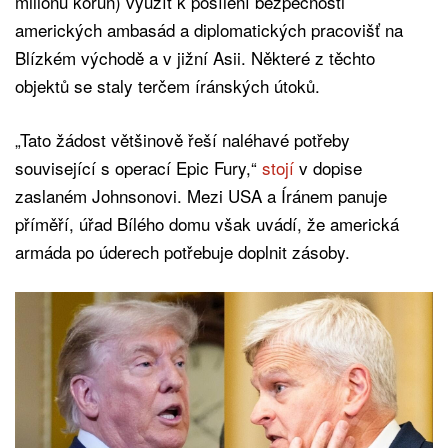
milionů korun) využít k posílení bezpečnosti
amerických ambasád a diplomatických pracovišť na
Blízkém východě a v jižní Asii. Některé z těchto
objektů se staly terčem íránských útoků.
„Tato žádost většinově řeší naléhavé potřeby
související s operací Epic Fury,“
stojí
v dopise
zaslaném Johnsonovi. Mezi USA a Íránem panuje
příměří, úřad Bílého domu však uvádí, že americká
armáda po úderech potřebuje doplnit zásoby.