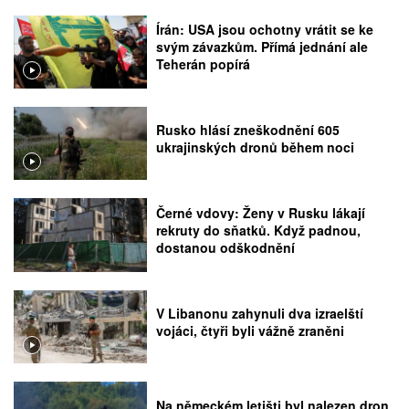
Írán: USA jsou ochotny vrátit se ke
svým závazkům. Přímá jednání ale
Teherán popírá
Rusko hlásí zneškodnění 605
ukrajinských dronů během noci
Černé vdovy: Ženy v Rusku lákají
rekruty do sňatků. Když padnou,
dostanou odškodnění
V Libanonu zahynuli dva izraelští
vojáci, čtyři byli vážně zraněni
Na německém letišti byl nalezen dron