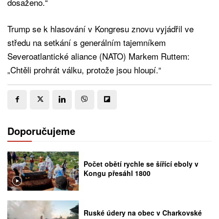
dosaženo.“
Trump se k hlasování v Kongresu znovu vyjádřil ve
středu na setkání s generálním tajemníkem
Severoatlantické aliance (NATO) Markem Ruttem:
„Chtěli prohrát válku, protože jsou hloupí.“
Doporučujeme
Počet obětí rychle se šířící eboly v
Kongu přesáhl 1800
Ruské údery na obec v Charkovské