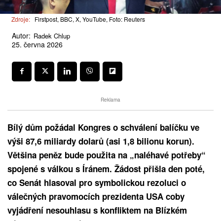
Zdroje:
Firstpost, BBC, X, YouTube, Foto: Reuters
Autor:
Radek Chlup
25. června 2026
Reklama
Bílý dům požádal Kongres o schválení balíčku ve
výši 87,6 miliardy dolarů (asi 1,8 bilionu korun).
Většina peněz bude použita na „naléhavé potřeby“
spojené s válkou s Íránem. Žádost přišla den poté,
co Senát hlasoval pro symbolickou rezoluci o
válečných pravomocích prezidenta USA coby
vyjádření nesouhlasu s konfliktem na Blízkém