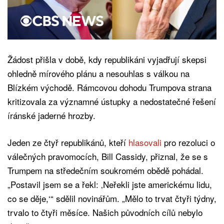
Žádost přišla v době, kdy republikáni vyjadřují skepsi
ohledně mírového plánu a nesouhlas s válkou na
Blízkém východě. Rámcovou dohodu Trumpova strana
kritizovala za významné ústupky a nedostatečné řešení
íránské jaderné hrozby.
Jeden ze čtyř republikánů, kteří
hlasovali
pro rezoluci o
válečných pravomocích, Bill Cassidy, přiznal, že se s
Trumpem na středečním soukromém obědě pohádal.
„Postavil jsem se a řekl: ‚Neřekli jste americkému lidu,
co se děje,‘“ sdělil novinářům. „Mělo to trvat čtyři týdny,
trvalo to čtyři měsíce. Našich původních cílů nebylo