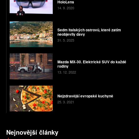
HoloLens
14. 9. 2020
Sedm italských ostrovů, které zatím
neobjevily davy
31. 5. 2025
Mazda MX-30. Elektrické SUV do každé
rodiny
13. 12. 2022
Nejzdravější evropské kuchyně
25. 3. 2021
Nejnovější články