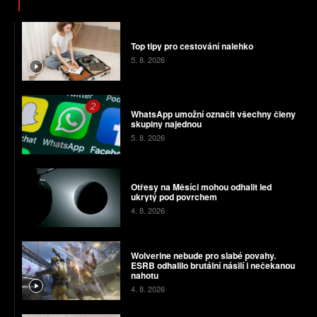
Top tipy pro cestování nalehko
5. 8. 2026
WhatsApp umožní označit všechny členy
skupiny najednou
5. 8. 2026
Otřesy na Měsíci mohou odhalit led
ukrytý pod povrchem
4. 8. 2026
Wolverine nebude pro slabé povahy.
ESRB odhalilo brutální násilí i nečekanou
nahotu
4. 8. 2026