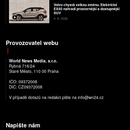
Volvo chystá velkou změnu. Elektrické
EX40 nahradí prostornější a dostupnější
SUV
4. 8. 2026
Provozovatel webu
World News Media, s.r.o.
Rybná 716/24
Staré Město, 110 00 Praha
IČO: 09372008
DIČ: CZ09372008
V případě dotazů na redakci pište na info@wn24.cz
Napište nám