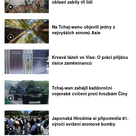
oblasti zabily tři lidi
Na Tchaj-wanu objevili jedny z
nejvyšších stromů Asie
Krvavá lázeň ve Visa: O práci přijdou
tisíce zaměstnanců
Tchaj-wan zahájil každoroční
vojenské cvičení proti hrozbám Číny
Japonská Hirošima si připomněla 81.
výročí svržení atomové bomby