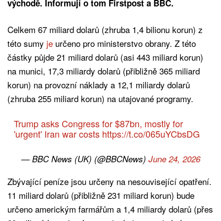
východě. Informují o tom Firstpost a BBC.
Celkem 67 miliard dolarů (zhruba 1,4 bilionu korun) z
této sumy
je
určeno pro ministerstvo obrany. Z této
částky půjde 21 miliard dolarů (asi 443 miliard korun)
na munici, 17,3 miliardy dolarů (přibližně 365 miliard
korun) na provozní náklady a 12,1 miliardy dolarů
(zhruba 255 miliard korun) na utajované programy.
Trump asks Congress for $87bn, mostly for
'urgent' Iran war costs
https://t.co/065uYCbsDG
— BBC News (UK) (@BBCNews)
June 24, 2026
Zbývající peníze jsou určeny na nesouvisející opatření.
11 miliard dolarů (přibližně 231 miliard korun) bude
určeno americkým farmářům a 1,4 miliardy dolarů (přes