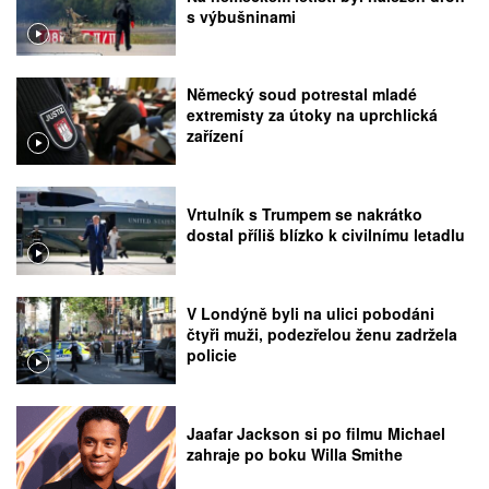
s výbušninami
Německý soud potrestal mladé
extremisty za útoky na uprchlická
zařízení
Vrtulník s Trumpem se nakrátko
dostal příliš blízko k civilnímu letadlu
V Londýně byli na ulici pobodáni
čtyři muži, podezřelou ženu zadržela
policie
Jaafar Jackson si po filmu Michael
zahraje po boku Willa Smithe