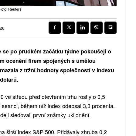
Foto: Reuters
026
e se po prudkém začátku týdne pokoušejí o
em ocenění firem spojených s umělou
mazala z tržní hodnoty společností v indexu
dolarů.
 ve středu před otevřením trhu rostly o 0,5
í seanci, během níž index odepsal 3,3 procenta.
deji sledovali první známky uklidnění.
 na širší index S&P 500. Přidávaly zhruba 0,2