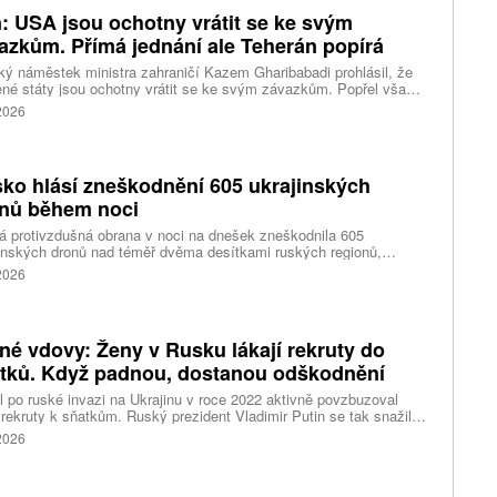
n: USA jsou ochotny vrátit se ke svým
azkům. Přímá jednání ale Teherán popírá
ký náměstek ministra zahraničí Kazem Gharibabadi prohlásil, že
né státy jsou ochotny vrátit se ke svým závazkům. Popřel však
ní amerického prezidenta Donalda Trumpa, že mezi
 2026
ngtonem a Teheránem probíhají přímá jednání. Došlo ke
rontaci mezi Trumpem a ministrem obrany Petem Hegsethem.
ko hlásí zneškodnění 605 ukrajinských
nů během noci
 protivzdušná obrana v noci na dnešek zneškodnila 605
inských dronů nad téměř dvěma desítkami ruských regionů,
tovaným poloostrovem Krymem a vodami Azovského i Černého
 2026
 Podle státní tiskové agentury TASS to ráno uvedlo ministerstvo
ny v Moskvě. O případných škodách se nezmiňuje.
né vdovy: Ženy v Rusku lákají rekruty do
tků. Když padnou, dostanou odškodnění
 po ruské invazi na Ukrajinu v roce 2022 aktivně povzbuzoval
rekruty k sňatkům. Ruský prezident Vladimir Putin se tak snažil
zovat tradiční hodnoty uprostřed hrozící demografické krize. Dnes
 2026
zneužívají takzvané „černé vdovy“ – ženy, které si narychlo
u rekruta, a když padne v boji, usilují o odškodnění.