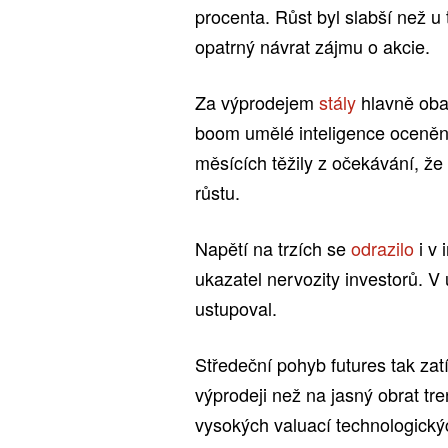
procenta. Růst byl slabší než u
opatrný návrat zájmu o akcie.
Za výprodejem
stály
hlavně oba
boom umělé inteligence oceněné 
měsících těžily z očekávání, ž
růstu.
Napětí na trzích se
odrazilo
i v
ukazatel nervozity investorů. V
ustupoval.
Středeční pohyb futures tak za
výprodeji než na jasný obrat tr
vysokých valuací technologickýc