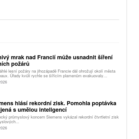
ivý mrak nad Francií může usnadnit šíření
ních požárů
hlé lesní požáry na jihozápadě Francie dál ohrožují okolí města
aux. Úřady kvůli rychle se šířícím plamenům evakuovaly
itisíce lidí a nevylučují ani další rozšiřování bezpečnostních
 2026
ení. Hasiči zároveň čelí neobvyklému jevu, který podle nich
ci výrazně komplikuje. Nad požáry se totiž vytvořily takzvané
umulonimby, tedy oblaka vznikající přímo působením intenzivního
.
mens hlásí rekordní zisk. Pomohla poptávka
jená s umělou inteligencí
ký průmyslový koncern Siemens vykázal rekordní čtvrtletní zisk
slových...
 2026