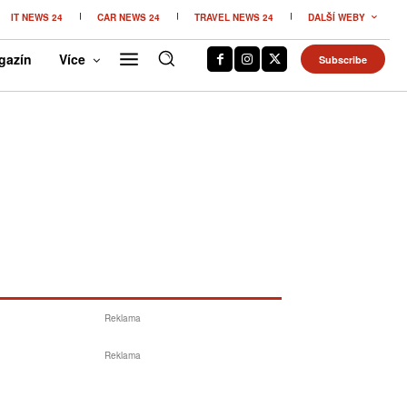
IT NEWS 24
CAR NEWS 24
TRAVEL NEWS 24
DALŠÍ WEBY
gazín
Více
Subscribe
Reklama
Reklama