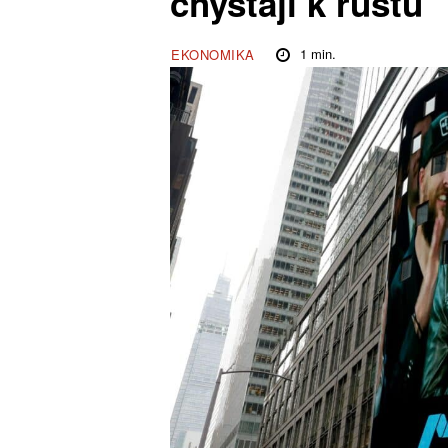
chystají k růstu
1
min.
EKONOMIKA