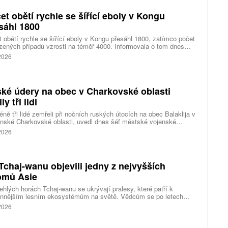
et obětí rychle se šířící eboly v Kongu
sáhl 1800
 obětí rychle se šířící eboly v Kongu přesáhl 1800, zatímco počet
zených případů vzrostl na téměř 4000. Informovala o tom dnes
tura Reuters s odkazem na konžské úřady.
 2026
ké údery na obec v Charkovské oblasti
ly tři lidi
ně tři lidé zemřeli při nočních ruských útocích na obec Balaklija v
inské Charkovské oblasti, uvedl dnes šéf městské vojenské
y Vitalij Karabanov. Ukrajinské letectvo ráno oznámilo, že Rusko
 2026
i útočilo na Ukrajinu čtyřmi střelami a 101 bezpilotními letouny,
mž obrana zneškodnila 66 dronů. Informuje také o zásazích 18
 neupřesněných míst 29 ruskými drony a jednou střelou.
Tchaj-wanu objevili jedny z nejvyšších
omů Asie
ehlých horách Tchaj-wanu se ukrývají pralesy, které patří k
ennějším lesním ekosystémům na světě. Vědcům se po letech
ného pátrání podařilo objevit jedli tchajwanskou vysokou 84,1
 2026
, která je dnes považována za nejvyšší známý strom ve
dní Asii. Výzkum zároveň odhalil rozsáhlé porosty obřích stromů
ořádnou schopností ukládat uhlík.