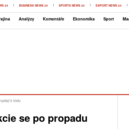
WS 24
BUSINESS NEWS 24
SPORTS NEWS 24
ESPORT NEWS 24
ajina
Analýzy
Komentáře
Ekonomika
Sport
Ma
ystají k růstu
kcie se po propadu