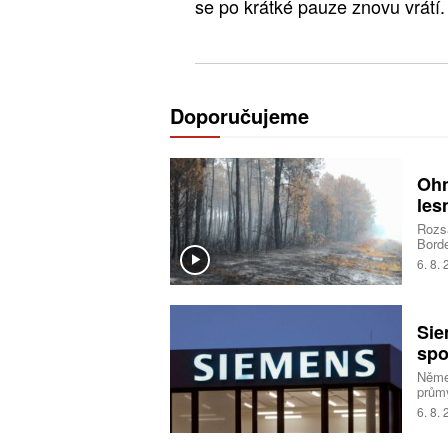
se po krátké pauze znovu vrátí.
Doporučujeme
Ohn
les
Rozsá
Borde
deset
6. 8.
opatř
situa
pyrok
ohně
Sie
spo
Němec
průmy
6. 8.