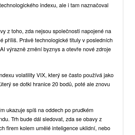
 technologického indexu, ale i tam naznačoval
vy z toho, zda nejsou společnosti napojené na
příliš. Právě technologické tituly v posledních
e AI výrazně změní byznys a otevře nové zdroje
 indexu volatility VIX, který se často používá jako
 úterý se dotkl hranice 20 bodů, poté ale znovu
tím ukazuje spíš na oddech po prudkém
endu. Trh bude dál sledovat, zda se obavy z
h firem kolem umělé inteligence uklidní, nebo