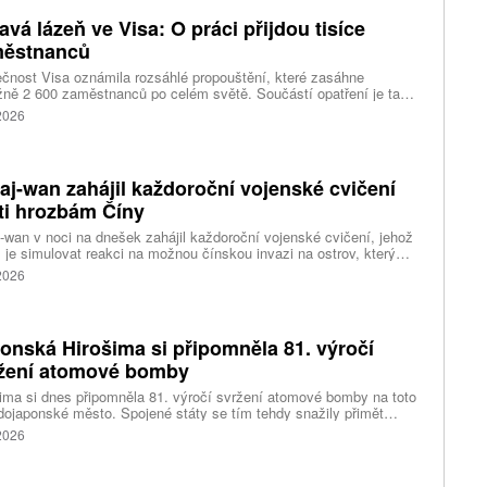
avá lázeň ve Visa: O práci přijdou tisíce
ěstnanců
čnost Visa oznámila rozsáhlé propouštění, které zasáhne
ižně 2 600 zaměstnanců po celém světě. Součástí opatření je také
ní 320 pracovních míst v kalifornském Foster City, kde firma
 2026
ozuje významné technologické centrum. Vyplývá to z dokumentů
ožených úřadům státu Kalifornie.
aj-wan zahájil každoroční vojenské cvičení
ti hrozbám Číny
-wan v noci na dnešek zahájil každoroční vojenské cvičení, jehož
 je simulovat reakci na možnou čínskou invazi na ostrov, který
ng pokládá za součást svého území. Desetidenní manévry se
 2026
 konat na různých místech po celém ostrově, informovala
ura AP.
onská Hirošima si připomněla 81. výročí
žení atomové bomby
ima si dnes připomněla 81. výročí svržení atomové bomby na toto
ojaponské město. Spojené státy se tím tehdy snažily přimět
sko ke kapitulaci na konci druhé světové války. Starosta města
 2026
i Macui při této příležitosti kritizoval světové velmoci za vedení
 a vyzval je, aby přestaly ospravedlňovat držení jaderných zbraní
odstrašující prostředek, napsala agentura AP.