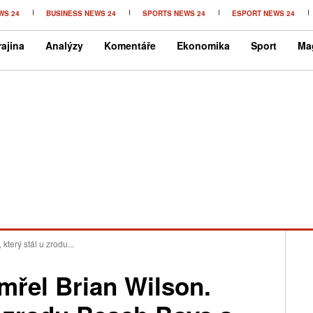
WS 24
BUSINESS NEWS 24
SPORTS NEWS 24
ESPORT NEWS 24
ajina
Analýzy
Komentáře
Ekonomika
Sport
Ma
který stál u zrodu...
emřel Brian Wilson.