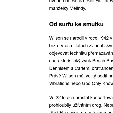
uveden do Rock’n’Roll Hall of F
manželky Melindy.
Od surfu ke smutku
Wilson se narodil v roce 1942 v K
brzo. V osmi letech zvládal skvě
objevovat techniku přemazávání
charakteristický zvuk Beach Boys
Dennisem a Carlem, bratranc
Právě Wilson měl velký podíl na
Vibrations nebo God Only Know
Ve 22 letech přestal koncertova
prohloubily užíváním drog. Neb
„Každý koncert pro mě znamenal 