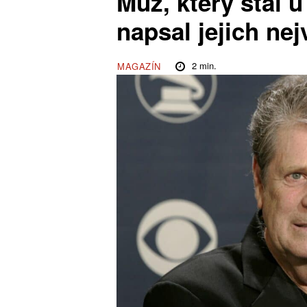
Muž, který stál 
napsal jejich nej
2
min.
MAGAZÍN