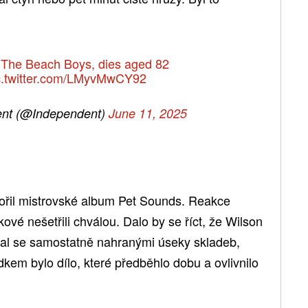
f The Beach Boys, dies aged 82
c.twitter.com/LMyvMwCY92
nt (@Independent)
June 11, 2025
tvořil mistrovské album Pet Sounds. Reakce
kové nešetřili chválou. Dalo by se říct, že Wilson
val se samostatně nahranými úseky skladeb,
kem bylo dílo, které předběhlo dobu a ovlivnilo