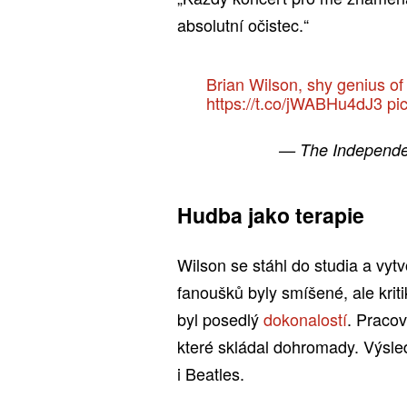
absolutní očistec.“
Brian Wilson, shy genius o
https://t.co/jWABHu4dJ3
pi
— The Independe
Hudba jako terapie
Wilson se stáhl do studia a vy
fanoušků byly smíšené, ale kriti
byl posedlý
dokonalostí
. Praco
které skládal dohromady. Výsled
i Beatles.