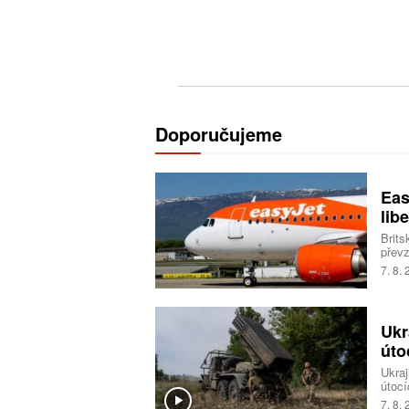
Doporučujeme
Eas
libe
Brits
převz
Trans
7. 8.
milia
Ukr
úto
Ukraj
útocí
logis
7. 8.