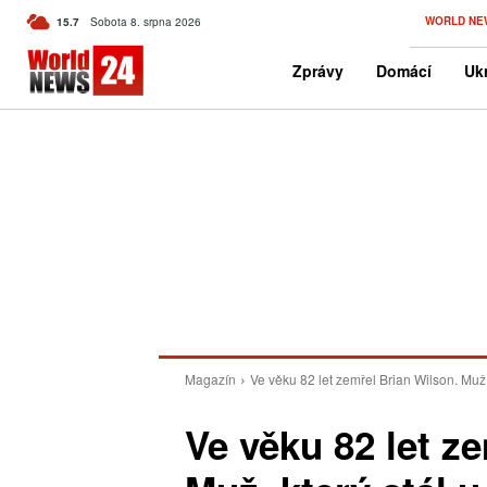
C
WORLD NE
15.7
Sobota 8. srpna 2026
Czech
Zprávy
Domácí
Ukr
Magazín
Ve věku 82 let zemřel Brian Wilson. Muž, 
Ve věku 82 let z