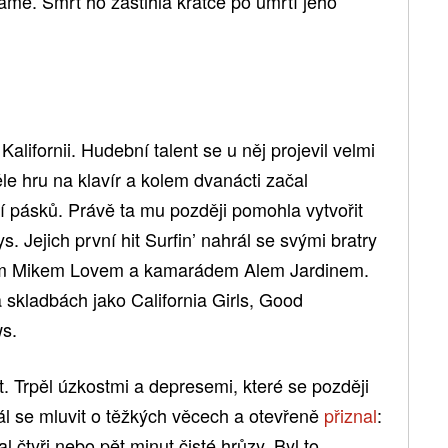
ame. Smrt ho zastihla krátce po úmrtí jeho
alifornii. Hudební talent se u něj projevil velmi
le hru na klavír a kolem dvanácti začal
 pásků. Právě ta mu později pomohla vytvořit
. Jejich první hit Surfin’ nahrál se svými bratry
em Mikem Lovem a kamarádem Alem Jardinem.
 skladbách jako California Girls, Good
s.
t. Trpěl úzkostmi a depresemi, které se později
ál se mluvit o těžkých věcech a otevřeně
přiznal
:
čtyři nebo pět minut čisté hrůzy. Byl to