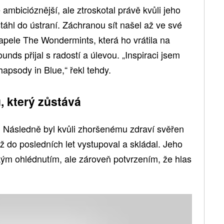
 ambicióznější, ale ztroskotal právě kvůli jeho
áhl do ústraní. Záchranou sít našel až ve své
apele The Wondermints, která ho vrátila na
unds přijal s radostí a úlevou. „Inspiraci jsem
hapsody in Blue,“ řekl tehdy.
, který zůstává
 Následně byl kvůli zhoršenému zdraví svěřen
ž do posledních let vystupoval a skládal. Jeho
kým ohlédnutím, ale zároveň potvrzením, že hlas