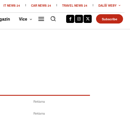
IT NEWS 24
CAR NEWS 24
TRAVEL NEWS 24
DALŠÍ WEBY
gazín
Více
Subscribe
Reklama
Reklama