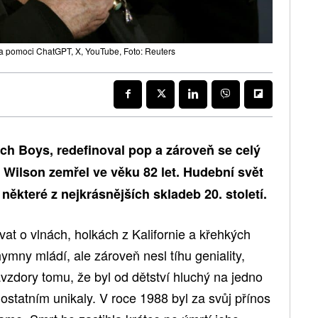
a pomoci ChatGPT, X, YouTube, Foto: Reuters
ch Boys, redefinoval pop a zároveň se celý
 Wilson zemřel ve věku 82 let. Hudební svět
l některé z nejkrásnějších skladeb 20. století.
ívat o vlnách, holkách z Kalifornie a křehkých
ymny mládí, ale zároveň nesl tíhu geniality,
vzdory tomu, že byl od dětství hluchý na jedno
 ostatním unikaly. V roce 1988 byl za svůj přínos