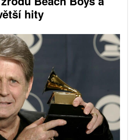
u zrodu Beach Boys a
větší hity