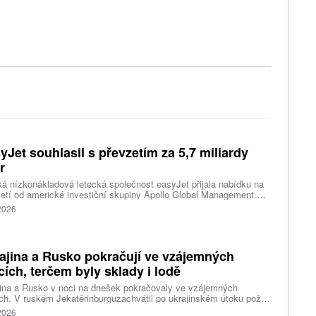
yJet souhlasil s převzetím za 5,7 miliardy
r
ká nízkonákladová letecká společnost easyJet přijala nabídku na
etí od americké investiční skupiny Apollo Global Management.
akce oceňuje aerolinku na 5,7 miliardy liber, tedy přibližně 162
 2026
rd korun.
ajina a Rusko pokračují ve vzájemných
cích, terčem byly sklady i lodě
ina a Rusko v noci na dnešek pokračovaly ve vzájemných
ch. V ruském Jekatěrinburguzachvátil po ukrajinském útoku požár
tické centrum ruského internetového prodejce Wildberries.
 2026