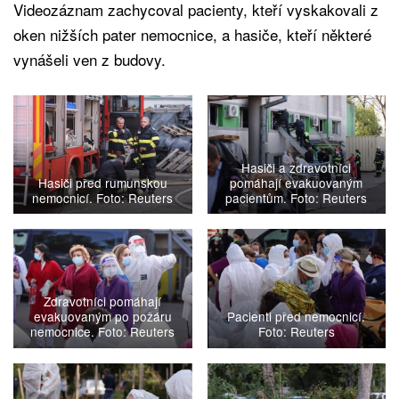
Videozáznam zachycoval pacienty, kteří vyskakovali z
oken nižších pater nemocnice, a hasiče, kteří některé
vynášeli ven z budovy.
Hasiči a zdravotníci
Hasiči před rumunskou
pomáhají evakuovaným
nemocnicí. Foto: Reuters
pacientům. Foto: Reuters
Zdravotníci pomáhají
evakuovaným po požáru
Pacienti před nemocnicí.
nemocnice. Foto: Reuters
Foto: Reuters