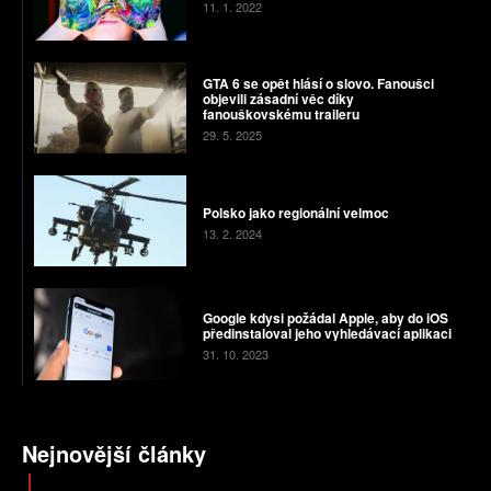
11. 1. 2022
GTA 6 se opět hlásí o slovo. Fanoušci
objevili zásadní věc díky
fanouškovskému traileru
29. 5. 2025
Polsko jako regionální velmoc
13. 2. 2024
Google kdysi požádal Apple, aby do iOS
předinstaloval jeho vyhledávací aplikaci
31. 10. 2023
Nejnovější články