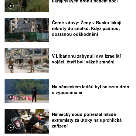
ukrajinských dronů během noci
Černé vdovy: Ženy v Rusku lákají
rekruty do sňatků. Když padnou,
dostanou odškodnění
V Libanonu zahynuli dva izraelští
vojáci, čtyři byli vážně zraněni
Na německém letišti byl nalezen dron
s výbušninami
Německý soud potrestal mladé
extremisty za útoky na uprchlická
zařízení