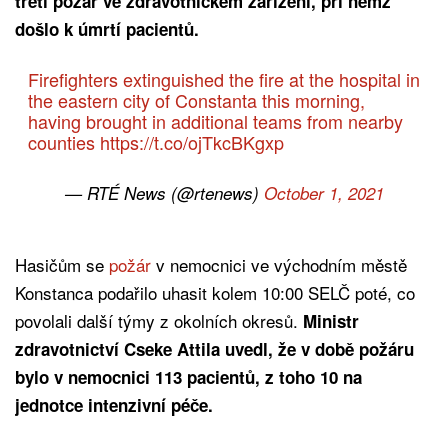
třetí požár ve zdravotnickém zařízení, při němž
došlo k úmrtí pacientů.
Firefighters extinguished the fire at the hospital in
the eastern city of Constanta this morning,
having brought in additional teams from nearby
counties
https://t.co/ojTkcBKgxp
— RTÉ News (@rtenews)
October 1, 2021
Hasičům se
požár
v nemocnici ve východním městě
Konstanca podařilo uhasit kolem 10:00 SELČ poté, co
povolali další týmy z okolních okresů.
Ministr
zdravotnictví Cseke Attila uvedl, že v době požáru
bylo v nemocnici 113 pacientů, z toho 10 na
jednotce intenzivní péče.