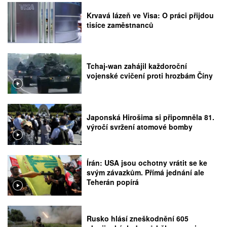
Krvavá lázeň ve Visa: O práci přijdou
tisíce zaměstnanců
Tchaj-wan zahájil každoroční
vojenské cvičení proti hrozbám Číny
Japonská Hirošima si připomněla 81.
výročí svržení atomové bomby
Írán: USA jsou ochotny vrátit se ke
svým závazkům. Přímá jednání ale
Teherán popírá
Rusko hlásí zneškodnění 605