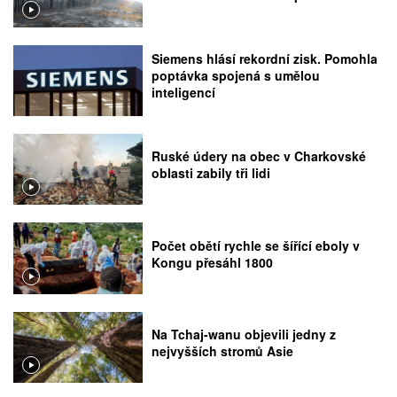
Siemens hlásí rekordní zisk. Pomohla
poptávka spojená s umělou
inteligencí
Ruské údery na obec v Charkovské
oblasti zabily tři lidi
Počet obětí rychle se šířící eboly v
Kongu přesáhl 1800
Na Tchaj-wanu objevili jedny z
nejvyšších stromů Asie