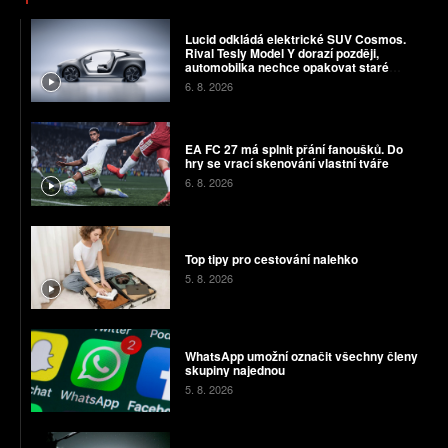
Lucid odkládá elektrické SUV Cosmos.
Rival Tesly Model Y dorazí později,
automobilka nechce opakovat staré
chyby
6. 8. 2026
EA FC 27 má splnit přání fanoušků. Do
hry se vrací skenování vlastní tváře
6. 8. 2026
Top tipy pro cestování nalehko
5. 8. 2026
WhatsApp umožní označit všechny členy
skupiny najednou
5. 8. 2026