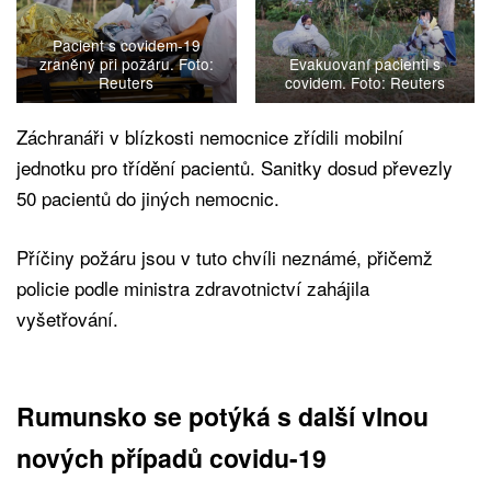
Pacient s covidem-19
zraněný při požáru. Foto:
Evakuovaní pacienti s
Reuters
covidem. Foto: Reuters
Záchranáři v blízkosti nemocnice zřídili mobilní
jednotku pro třídění pacientů. Sanitky dosud převezly
50 pacientů do jiných nemocnic.
Příčiny požáru jsou v tuto chvíli neznámé, přičemž
policie podle ministra zdravotnictví zahájila
vyšetřování.
Rumunsko se potýká s další vlnou
nových případů covidu-19