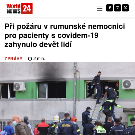
Při požáru v rumunské nemocnici
pro pacienty s covidem-19
zahynulo devět lidí
2
min.
ZPRÁVY