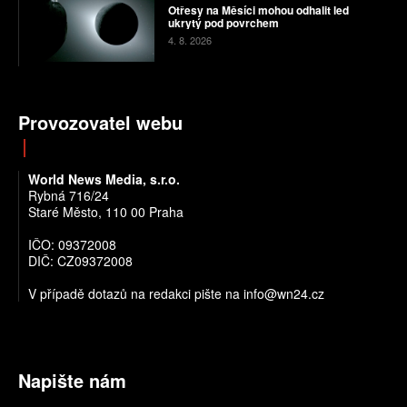
Otřesy na Měsíci mohou odhalit led
ukrytý pod povrchem
4. 8. 2026
Provozovatel webu
World News Media, s.r.o.
Rybná 716/24
Staré Město, 110 00 Praha
IČO: 09372008
DIČ: CZ09372008
V případě dotazů na redakci pište na info@wn24.cz
Napište nám