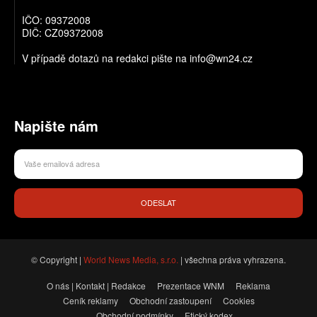
IČO: 09372008
DIČ: CZ09372008
V případě dotazů na redakci pište na info@wn24.cz
Napište nám
ODESLAT
© Copyright |
World News Media, s.r.o.
| všechna práva vyhrazena.
O nás | Kontakt | Redakce
Prezentace WNM
Reklama
Ceník reklamy
Obchodní zastoupení
Cookies
Obchodní podmínky
Etický kodex