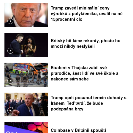
Trump zavedl minimální ceny
výrobků z polykřemíku, uvalil na ně
15procentní clo
Britský hit láme rekordy, přesto ho
mnozí nikdy neslyšeli
Student v Thajsku zabil své
prarodiče, šest lidí ve své škole a
nakonec sám sebe
Trump opět posunul termín dohody s
Íránem. Teď tvrdí, že bude
podepsána brzy
Coinbase v Británii spouští