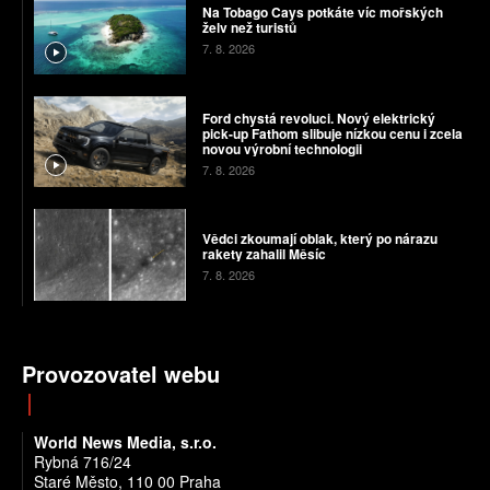
Na Tobago Cays potkáte víc mořských
želv než turistů
7. 8. 2026
Ford chystá revoluci. Nový elektrický
pick-up Fathom slibuje nízkou cenu i zcela
novou výrobní technologii
7. 8. 2026
Vědci zkoumají oblak, který po nárazu
rakety zahalil Měsíc
7. 8. 2026
Provozovatel webu
World News Media, s.r.o.
Rybná 716/24
Staré Město, 110 00 Praha