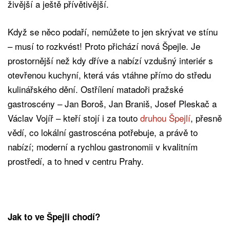
živější a ještě přívětivější.
Když se něco podaří, nemůžete to jen skrývat ve stínu
– musí to rozkvést! Proto přichází nová Špejle. Je
prostornější než kdy dříve a nabízí vzdušný interiér s
otevřenou kuchyní, která vás vtáhne přímo do středu
kulinářského dění. Ostřílení matadoři pražské
gastroscény – Jan Boroš, Jan Braniš, Josef Pleskač a
Václav Vojíř – kteří stojí i za touto
druhou Špejlí
, přesně
vědí, co lokální gastroscéna potřebuje, a právě to
nabízí; moderní a rychlou gastronomii v kvalitním
prostředí, a to hned v centru Prahy.
Jak to ve Špejli chodí?