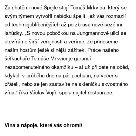
Za chutěmi nové Špejle stojí Tomáš Mrkvica, který se
svým týmem vytvořil nabídku špejlí, jež vás rozmazlí
od těch nejoblíbenějších až po zbrusu nové sezónní
lahůdky. „S novou pobočkou na Jungmannově ulici se
otevíráme širší veřejnosti a věříme, že přineseme
našim hostům ještě silnější zážitek. Práce našeho
šéfkuchaře Tomáše Mrkvici je garancí
nezapomenutelného okamžiku – ať už přijdete na oběd,
kdykoli v průběhu dne na pár pochutin, na večer s
přáteli, nebo se jen zastavíte na skleničku skvostného
vína,“ říká Václav Vojíř, spolumajitel restaurace.
Vína a nápoje, které vás ohromí!