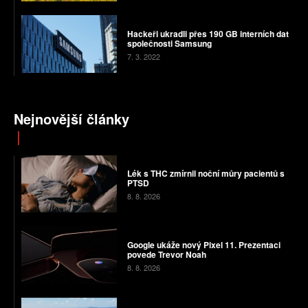
Hackeři ukradli přes 190 GB interních dat
společnosti Samsung
7. 3. 2022
Nejnovější články
Lék s THC zmírnil noční můry pacientů s
PTSD
8. 8. 2026
Google ukáže nový Pixel 11. Prezentaci
povede Trevor Noah
8. 8. 2026