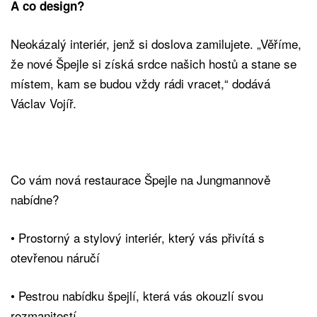
A co design?
Neokázalý interiér, jenž si doslova zamilujete. „Věříme,
že nové Špejle si získá srdce našich hostů a stane se
místem, kam se budou vždy rádi vracet,“ dodává
Václav Vojíř.
Co vám nová restaurace Špejle na Jungmannově
nabídne?
•⁠ Prostorný a stylový interiér, který vás přivítá s
otevřenou náručí
•⁠ ⁠Pestrou nabídku špejlí, která vás okouzlí svou
rozmanitostí