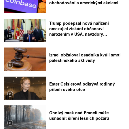
obchodování s americkými akciemi
Trump podepsal nová nařízení
omezující získání občanství
narozením v USA, navzdory
rozhodnutí Nejvyššího soudu
Izrael obžaloval osadníka kvůli smrti
palestinského aktivisty
Ester Geislerová odkrývá rodinný
příběh svého otce
Ohnivý mrak nad Francií může
usnadnit šíření lesních požárů