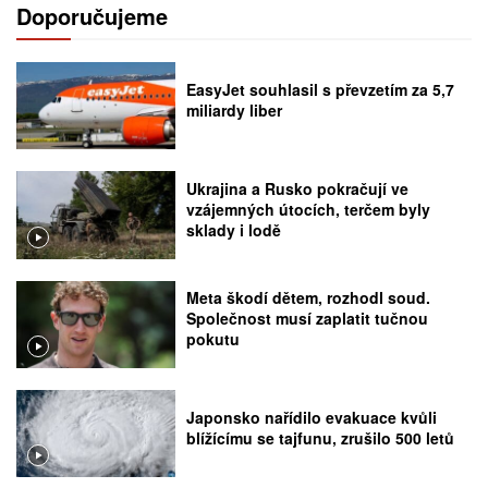
Doporučujeme
EasyJet souhlasil s převzetím za 5,7
miliardy liber
Ukrajina a Rusko pokračují ve
vzájemných útocích, terčem byly
sklady i lodě
Meta škodí dětem, rozhodl soud.
Společnost musí zaplatit tučnou
pokutu
Japonsko nařídilo evakuace kvůli
blížícímu se tajfunu, zrušilo 500 letů