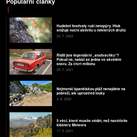
Populární články
Hudební festivaly ruší netopýry. Hluk
snižuje noční aktivitu u některých druhů
24. 7. 2023
Řídili jste legendární „stodvacítku“?
Pokud ne, nabízí se jedna ve skvělém
stavu. Za čtvrt milionu
29. 7. 2021
Nejmenší španělskou pláž nenajdete na
pobřeží, ale uprostřed louky
4. 8. 2025
5 věcí, které musíte vědět, než navštívíte
kláštery Meteora
17. 5. 2021