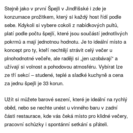
Stejně jako v první Špejli v Jindřišské i zde je
konzumace prožitkem, který si každý host řídí podle
sebe. Kdykoli si vybere cokoli z nabídkových pultů,
platí podle počtu špejlí, které jsou součástí jednotlivých
pokrmů a mají jednotnou hodnotu. Je to ideální místo a
koncept pro ty, kteří nechtějí strávit celý večer u
plnohodnotné večeře, ale raději si „jen uzobávají“ a
užívají si volnost a pohodovou atmosféru. Vybírat lze
ze tří sekcí – studené, teplé a sladké kuchyně a cena
za jednu špejli je 33 korun.
Užít si můžete barové sezení, které je ideální na rychlý
oběd, nebo se nechte unést u vinného baru v zadní
části restaurace, kde vás čeká místo pro klidné večery,
pracovní schůzky i spontánní setkání s přáteli.