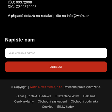
IČO: 09372008
DIČ: CZ09372008
V případě dotazů na redakci pište na info@wn24.cz
Napište nám
ODESLAT
© Copyright |
World News Media, s.r.o.
| všechna práva vyhrazena.
O nás | Kontakt | Redakce
Prezentace WNM
Reklama
Ceník reklamy
Obchodní zastoupení
Obchodní podmínky
Cookies
Etický kodex