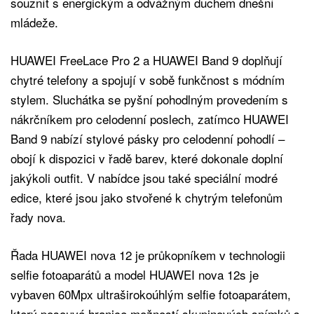
souznít s energickým a odvážným duchem dnešní
mládeže.
HUAWEI FreeLace Pro 2 a HUAWEI Band 9 doplňují
chytré telefony a spojují v sobě funkčnost s módním
stylem. Sluchátka se pyšní pohodlným provedením s
nákrčníkem pro celodenní poslech, zatímco HUAWEI
Band 9 nabízí stylové pásky pro celodenní pohodlí –
obojí k dispozici v řadě barev, které dokonale doplní
jakýkoli outfit. V nabídce jsou také speciální modré
edice, které jsou jako stvořené k chytrým telefonům
řady nova.
Řada HUAWEI nova 12 je průkopníkem v technologii
selfie fotoaparátů a model HUAWEI nova 12s je
vybaven 60Mpx ultraširokoúhlým selfie fotoaparátem,
který posouvá hranice možností skupinových snímků s