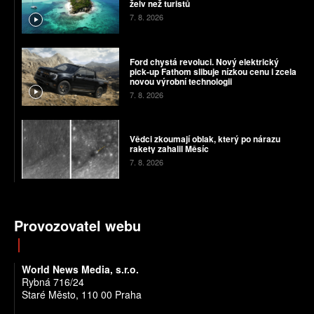
želv než turistů
7. 8. 2026
Ford chystá revoluci. Nový elektrický
pick-up Fathom slibuje nízkou cenu i zcela
novou výrobní technologii
7. 8. 2026
Vědci zkoumají oblak, který po nárazu
rakety zahalil Měsíc
7. 8. 2026
Provozovatel webu
World News Media, s.r.o.
Rybná 716/24
Staré Město, 110 00 Praha