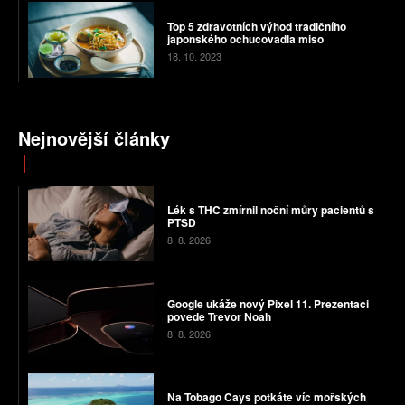
Top 5 zdravotních výhod tradičního
japonského ochucovadla miso
18. 10. 2023
Nejnovější články
Lék s THC zmírnil noční můry pacientů s
PTSD
8. 8. 2026
Google ukáže nový Pixel 11. Prezentaci
povede Trevor Noah
8. 8. 2026
Na Tobago Cays potkáte víc mořských