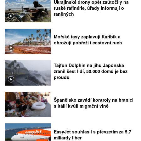
Ukrajinské drony opět zaútočily na
ruské rafinérie, úřady informují o
raněných
Mořské řasy zaplavují Karibik a
ohrožují pobřeží i cestovní ruch
Tajfun Dolphin na jihu Japonska
zranil šest lidí, 50.000 domů je bez
proudu
Španělsko zavádí kontroly na hranici
s Itálií kvůli migrační vlně
EasyJet souhlasil s převzetím za 5,7
miliardy liber