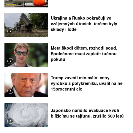
Ukrajina a Rusko pokračují ve
vzájemných útocích, terčem byly
sklady i lodě
Meta škodí dětem, rozhodl soud.
Společnost musí zaplatit tučnou
pokutu
Trump zavedl minimální ceny
výrobků z polykřemíku, uvalil na ně
15procentní clo
Japonsko nařídilo evakuace kvůli
blížícímu se tajfunu, zrušilo 500 letů