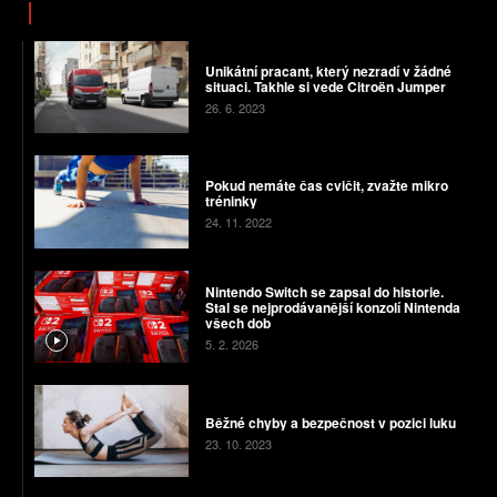
Unikátní pracant, který nezradí v žádné
situaci. Takhle si vede Citroën Jumper
26. 6. 2023
Pokud nemáte čas cvičit, zvažte mikro
tréninky
24. 11. 2022
Nintendo Switch se zapsal do historie.
Stal se nejprodávanější konzolí Nintenda
všech dob
5. 2. 2026
Běžné chyby a bezpečnost v pozici luku
23. 10. 2023