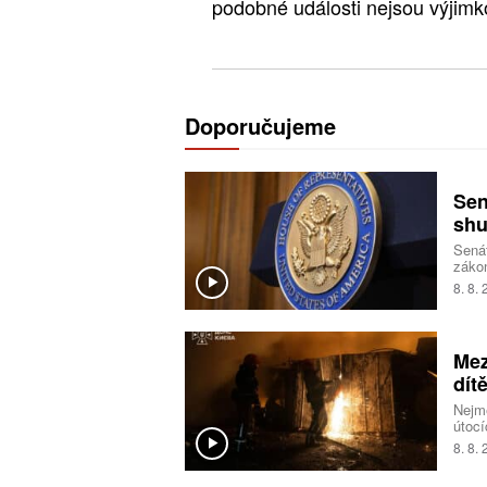
podobné události nejsou výjimko
Doporučujeme
Sen
shu
Senát
zákon
opatř
8. 8.
takz
nesch
Mez
dít
Nejmé
útocí
ukraj
8. 8.