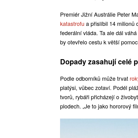
Premiér Jižní Austrálie Peter Ma
katastrofu
a přislíbil 14 milionů
federální vláda. Ta ale dál váh
by otevřelo cestu k větší pomoc
Dopady zasahují celé p
Podle odborníků může trvat
rok
platýsi, vůbec zotaví. Podél pl
tvorů, rybáři přicházejí o živob
plodech. „Je to jako hororový fi