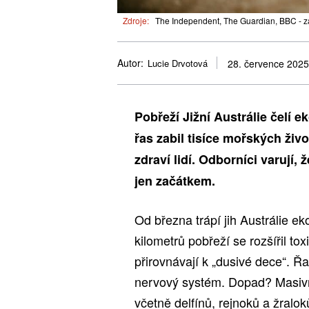
Zdroje:
The Independent, The Guardian, BBC - 
Autor:
Lucie Drvotová
28. července 2025
Pobřeží Jižní Austrálie čelí e
řas zabil tisíce mořských živ
zdraví lidí. Odborníci varují, 
jen začátkem.
Od března trápí jih Austrálie e
kilometrů pobřeží se rozšířil to
přirovnávají k „dusivé dece“. Řa
nervový systém. Dopad? Masivn
včetně delfínů, rejnoků a žralok