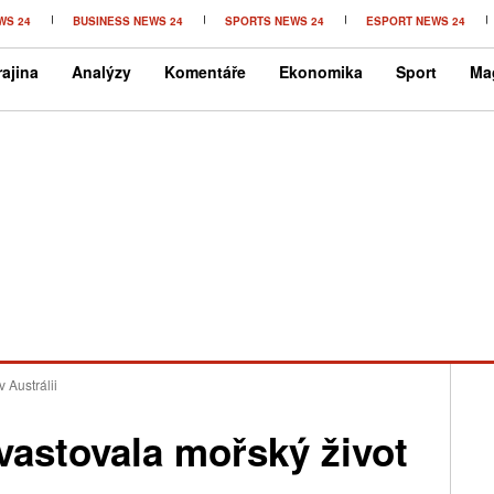
WS 24
BUSINESS NEWS 24
SPORTS NEWS 24
ESPORT NEWS 24
ajina
Analýzy
Komentáře
Ekonomika
Sport
Ma
 Austrálii
vastovala mořský život