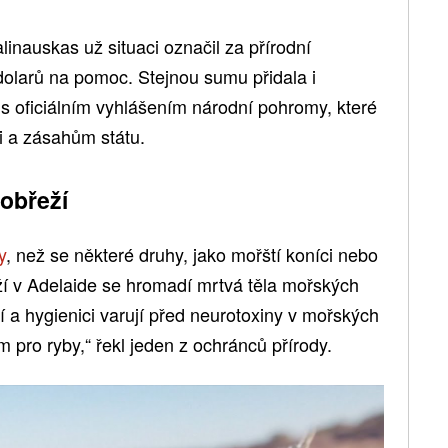
linauskas už situaci označil za přírodní
 dolarů na pomoc. Stejnou sumu přidala i
á s oficiálním vyhlášením národní pohromy, které
i a zásahům státu.
obřeží
y
, než se některé druhy, jako mořští koníci nebo
áží v Adelaide se hromadí mrtvá těla mořských
ytí a hygienici varují před neurotoxiny v mořských
lm pro ryby,“ řekl jeden z ochránců přírody.