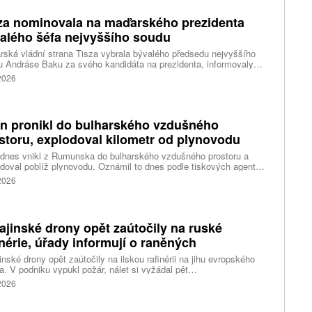
za nominovala na maďarského prezidenta
alého šéfa nejvyššího soudu
ská vládní strana Tisza vybrala bývalého předsedu nejvyššího
 Andráse Baku za svého kandidáta na prezidenta, informovaly
vé agentury. Očekává se, že András Baka bude v úterý zvolen v
 2026
mentu novou hlavou státu.
n pronikl do bulharského vzdušného
storu, explodoval kilometr od plynovodu
 dnes vnikl z Rumunska do bulharského vzdušného prostoru a
doval poblíž plynovodu. Oznámil to dnes podle tiskových agentur
rský premiér Rumen Radev. Dron podle něj nesl velké množství
 2026
nin, píše agentura DPA.
ajinské drony opět zaútočily na ruské
inérie, úřady informují o raněných
inské drony opět zaútočily na ilskou rafinérii na jihu evropského
. V podniku vypukl požár, nálet si vyžádal pět
ých, informoval krizový štáb Krasnodarského kraje. Další dva lidi
 2026
l dron v Zadonsku na Donu, oznámil gubernátor Lipecké oblasti
Artamonov. Ruské úřady informovaly o zničení stovek
inských dronů během uplynulé noci. Ukrajinské drony podle Kyjeva