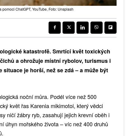
za pomoci ChatGPT, YouTube, Foto: Unsplash
kologické katastrofě. Smrtící květ toxických
očichů a ohrožuje místní rybolov, turismus i
že situace je horší, než se zdá – a může být
kologická noční můra. Podél více než 500
xický květ řas Karenia mikimotoi, který vědci
sy ničí žábry ryb, zasahují jejich krevní oběh i
í úhyn mořského života – víc než 400 druhů
ů.