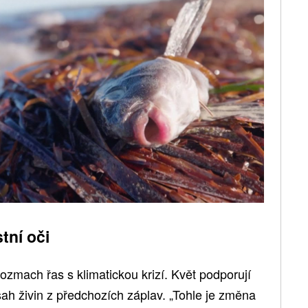
tní oči
ozmach řas s klimatickou krizí. Květ podporují
ah živin z předchozích záplav. „Tohle je změna