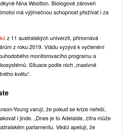
vědkyně Nina Wootton. Biologové zároveň
kimotoi má výjimečnou schopnost přežívat i za
íků
z 11 australských univerzit, přirovnává
rům z roku 2019. Vládu vyzývá k vyčlenění
 dlouhodobého monitorovacího programu a
osystémů. Situace podle nich „masivně
tného květu“.
ste
anson-Young varují, že pokud se krize neřeší,
ovat i jinde. „Dnes je to Adelaide, zítra může
ustralském parlamentu. Vědci apelují, že