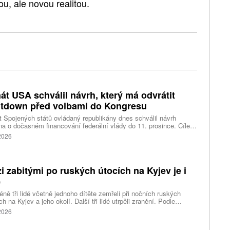
u, ale novou realitou.
át USA schválil návrh, který má odvrátit
tdown před volbami do Kongresu
 Spojených států ovládaný republikány dnes schválil návrh
a o dočasném financování federální vlády do 11. prosince. Cílem
ení je předejít před listopadovými volbami do Kongresu
 2026
vanému shutdownu, tedy omezení chodu vlády v důsledku
váleného financování. Píše o tom agentura Reuters.
i zabitými po ruských útocích na Kyjev je i
ě
ně tři lidé včetně jednoho dítěte zemřeli při nočních ruských
ch na Kyjev a jeho okolí. Další tři lidé utrpěli zranění. Podle
inských úřadů Rusové použili mimo jiné balistické rakety.
 2026