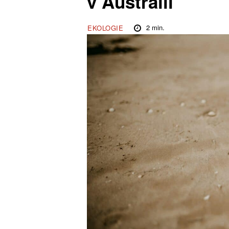
v Austrálii
2
min.
EKOLOGIE