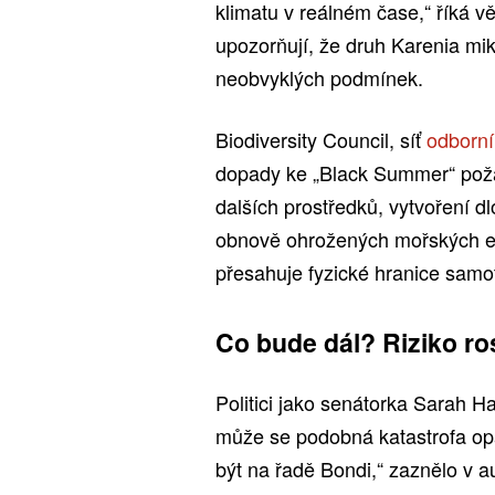
klimatu v reálném čase,“ říká 
upozorňují, že druh Karenia mi
neobvyklých podmínek.
Biodiversity Council, síť
odborn
dopady ke „Black Summer“ požá
dalších prostředků, vytvoření
obnově ohrožených mořských ek
přesahuje fyzické hranice samo
Co bude dál? Riziko ro
Politici jako senátorka Sarah H
může se podobná katastrofa opak
být na řadě Bondi,“ zaznělo v a