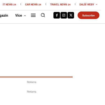
IT NEWS 24
CAR NEWS 24
TRAVEL NEWS 24
DALŠÍ WEBY
gazín
Více
Subscribe
Reklama
Reklama