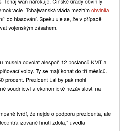
 si Tchaj-wan nárokuje. Čínské úřady obvinily
demokracie. Tchajwanská vláda mezitím
obvinila
“ do hlasování. Spekuluje se, že v případě
vat vojenským zásahem.
tu musela odvolat alespoň 12 poslanců KMT a
ňovací volby. Ty se mají konat do tří měsíců.
0 procent. Prezident Lai by pak mohl
tně soudnictví a ekonomické nezávislosti na
ampaně tvrdí, že nejde o podporu prezidenta, ale
ecentralizované hnutí zdola,“ uvedla