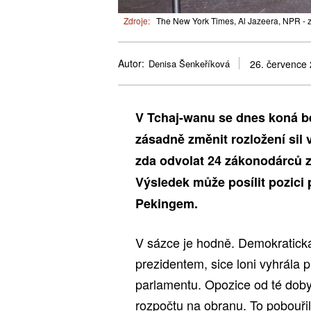
Zdroje:
The New York Times, Al Jazeera, NPR - 
Autor:
Denisa Šenkeříková
26. července
V Tchaj-wanu se dnes koná b
zásadně změnit rozložení sil 
zda odvolat 24 zákonodárců 
Výsledek může posílit pozici 
Pekingem.
V sázce je hodně. Demokratická
prezidentem, sice loni vyhrála p
parlamentu. Opozice od té doby
rozpočtu na obranu. To pobouřil