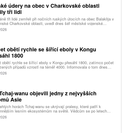
ké údery na obec v Charkovské oblasti
ly tři lidi
ně tři lidé zemřeli při nočních ruských útocích na obec Balaklija v
inské Charkovské oblasti, uvedl dnes šéf městské vojenské
y Vitalij Karabanov. Ukrajinské letectvo ráno oznámilo, že Rusko
 2026
i útočilo na Ukrajinu čtyřmi střelami a 101 bezpilotními letouny,
mž obrana zneškodnila 66 dronů. Informuje také o zásazích 18
 neupřesněných míst 29 ruskými drony a jednou střelou.
et obětí rychle se šířící eboly v Kongu
sáhl 1800
 obětí rychle se šířící eboly v Kongu přesáhl 1800, zatímco počet
zených případů vzrostl na téměř 4000. Informovala o tom dnes
tura Reuters s odkazem na konžské úřady.
 2026
Tchaj-wanu objevili jedny z nejvyšších
omů Asie
ehlých horách Tchaj-wanu se ukrývají pralesy, které patří k
ennějším lesním ekosystémům na světě. Vědcům se po letech
ného pátrání podařilo objevit jedli tchajwanskou vysokou 84,1
 2026
, která je dnes považována za nejvyšší známý strom ve
dní Asii. Výzkum zároveň odhalil rozsáhlé porosty obřích stromů
ořádnou schopností ukládat uhlík.