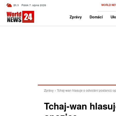
C
WORLD NE
21.1
Pátek 7. srpna 2026
Czech
Zprávy
Domácí
Ukr
Zprávy
Tchaj-wan hlasuje o odvolání poslanců o
Tchaj-wan hlasuj