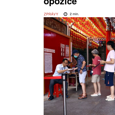
opozice
2
min.
ZPRÁVY