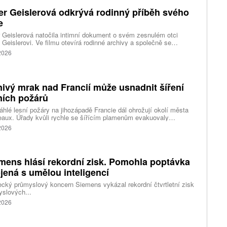
er Geislerová odkrývá rodinný příběh svého
e
 Geislerová natočila intimní dokument o svém zesnulém otci
 Geislerovi. Ve filmu otevírá rodinné archivy a společně se
ou Aňou skládá portrét talentovaného muže, který měl v sobě
 2026
st i temnější stránku.
ivý mrak nad Francií může usnadnit šíření
ních požárů
hlé lesní požáry na jihozápadě Francie dál ohrožují okolí města
aux. Úřady kvůli rychle se šířícím plamenům evakuovaly
itisíce lidí a nevylučují ani další rozšiřování bezpečnostních
 2026
ení. Hasiči zároveň čelí neobvyklému jevu, který podle nich
ci výrazně komplikuje. Nad požáry se totiž vytvořily takzvané
umulonimby, tedy oblaka vznikající přímo působením intenzivního
.
mens hlásí rekordní zisk. Pomohla poptávka
jená s umělou inteligencí
ký průmyslový koncern Siemens vykázal rekordní čtvrtletní zisk
slových...
 2026