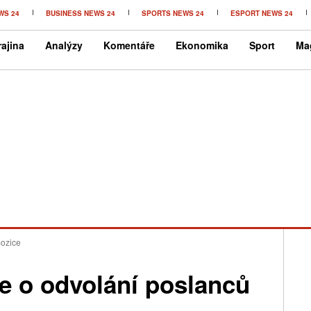
WS 24
BUSINESS NEWS 24
SPORTS NEWS 24
ESPORT NEWS 24
ajina
Analýzy
Komentáře
Ekonomika
Sport
Ma
pozice
e o odvolání poslanců