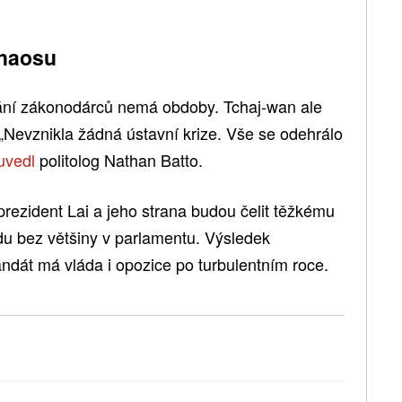
chaosu
lání zákonodárců nemá obdoby. Tchaj-wan ale
„Nevznikla žádná ústavní krize. Vše se odehrálo
uvedl
politolog Nathan Batto.
prezident Lai a jeho strana budou čelit těžkému
u bez většiny v parlamentu. Výsledek
ndát má vláda i opozice po turbulentním roce.