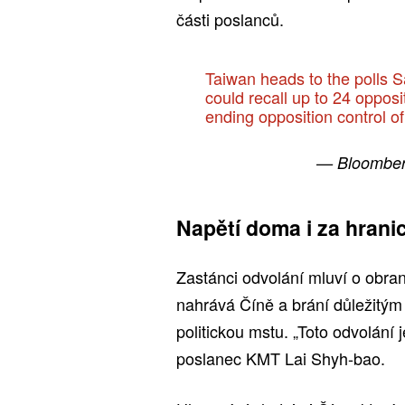
části poslanců.
Taiwan heads to the polls S
could recall up to 24 oppos
ending opposition control of
— Bloomber
Napětí doma i za hrani
Zastánci odvolání mluví o obra
nahrává Číně a brání důležitým 
politickou mstu. „Toto odvolání 
poslanec KMT Lai Shyh-bao.