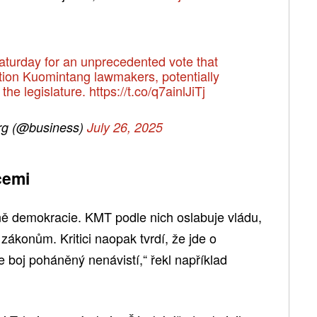
aturday for an unprecedented vote that
ition Kuomintang lawmakers, potentially
 the legislature.
https://t.co/q7ainlJiTj
g (@business)
July 26, 2025
cemi
ně demokracie. KMT podle nich oslabuje vládu,
zákonům. Kritici naopak tvrdí, že jde o
je boj poháněný nenávistí,“ řekl například