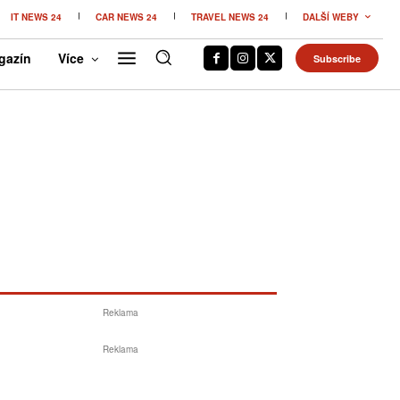
IT NEWS 24
CAR NEWS 24
TRAVEL NEWS 24
DALŠÍ WEBY
gazín
Více
Subscribe
Reklama
Reklama