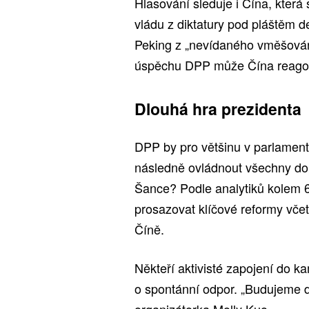
Hlasování sleduje i Čína, která
vládu z diktatury pod pláštěm 
Peking z „nevídaného vměšování
úspěchu DPP může Čína reago
Dlouhá hra prezidenta
DPP by pro většinu v parlamen
následně ovládnout všechny dopl
Šance? Podle analytiků kolem 6
prosazovat klíčové reformy vče
Číně.
Někteří aktivisté zapojení do k
o spontánní odpor. „Budujeme d
organizátorka Molly Kuo.