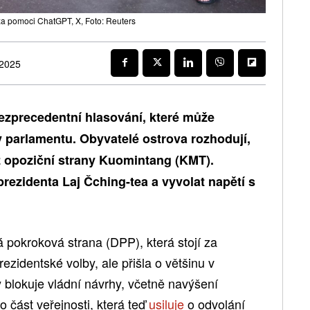
za pomoci ChatGPT, X, Foto: Reuters
 2025
ezprecedentní hlasování, které může
v parlamentu. Obyvatelé ostrova rozhodují,
z opoziční strany Kuomintang (KMT).
prezidenta Laj Čching-tea a vyvolat napětí s
 pokroková strana (DPP), která stojí za
rezidentské volby, ale přišla o většinu v
 blokuje vládní návrhy, včetně navýšení
o část veřejnosti, která teď
usiluje
o odvolání