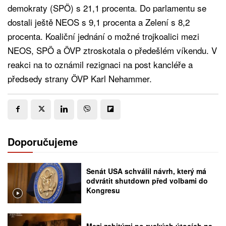
demokraty (SPÖ) s 21,1 procenta. Do parlamentu se
dostali ještě NEOS s 9,1 procenta a Zelení s 8,2
procenta. Koaliční jednání o možné trojkoalici mezi
NEOS, SPÖ a ÖVP ztroskotala o předešlém víkendu. V
reakci na to oznámil rezignaci na post kancléře a
předsedy strany ÖVP Karl Nehammer.
Doporučujeme
Senát USA schválil návrh, který má
odvrátit shutdown před volbami do
Kongresu