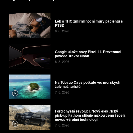
Lék s THC zmírnil noční můry pacientů s
PTSD
8. 8. 2026
Google ukáže nový Pixel 11. Prezentaci
povede Trevor Noah
8. 8. 2026
Na Tobago Cays potkáte víc mořských
želv než turistů
7. 8. 2026
Ford chystá revoluci. Nový elektrický
pick-up Fathom slibuje nízkou cenu i zcela
novou výrobní technologii
7. 8. 2026