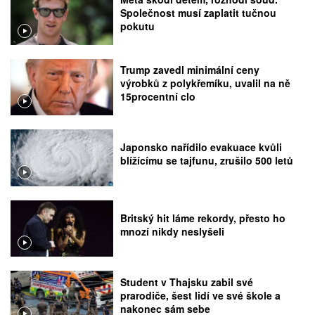
Společnost musí zaplatit tučnou
pokutu
Trump zavedl minimální ceny
výrobků z polykřemíku, uvalil na ně
15procentní clo
Japonsko nařídilo evakuace kvůli
blížícímu se tajfunu, zrušilo 500 letů
Britský hit láme rekordy, přesto ho
mnozí nikdy neslyšeli
Student v Thajsku zabil své
prarodiče, šest lidí ve své škole a
nakonec sám sebe