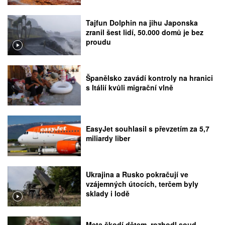
Tajfun Dolphin na jihu Japonska
zranil šest lidí, 50.000 domů je bez
proudu
Španělsko zavádí kontroly na hranici
s Itálií kvůli migrační vlně
EasyJet souhlasil s převzetím za 5,7
miliardy liber
Ukrajina a Rusko pokračují ve
vzájemných útocích, terčem byly
sklady i lodě
Meta škodí dětem, rozhodl soud.