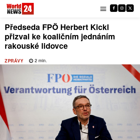
Předseda FPÖ Herbert Kickl
přizval ke koaličním jednáním
rakouské lidovce
2
min.
ZPRÁVY