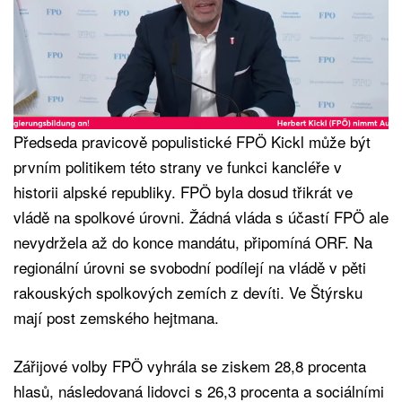
Předseda pravicově populistické FPÖ Kickl může být
prvním politikem této strany ve funkci kancléře v
historii alpské republiky. FPÖ byla dosud třikrát ve
vládě na spolkové úrovni. Žádná vláda s účastí FPÖ ale
nevydržela až do konce mandátu, připomíná ORF. Na
regionální úrovni se svobodní podílejí na vládě v pěti
rakouských spolkových zemích z devíti. Ve Štýrsku
mají post zemského hejtmana.
Zářijové volby FPÖ vyhrála se ziskem 28,8 procenta
hlasů, následovaná lidovci s 26,3 procenta a sociálními