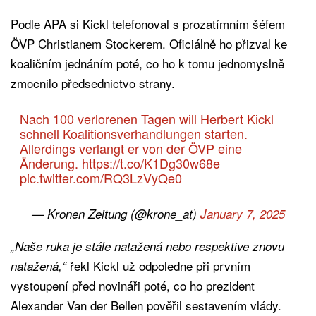
Podle APA si Kickl telefonoval s prozatímním šéfem
ÖVP Christianem Stockerem. Oficiálně ho přizval ke
koaličním jednáním poté, co ho k tomu jednomyslně
zmocnilo předsednictvo strany.
Nach 100 verlorenen Tagen will Herbert Kickl
schnell Koalitionsverhandlungen starten.
Allerdings verlangt er von der ÖVP eine
Änderung.
https://t.co/K1Dg30w68e
pic.twitter.com/RQ3LzVyQe0
— Kronen Zeitung (@krone_at)
January 7, 2025
„Naše ruka je stále natažená nebo respektive znovu
řekl Kickl už odpoledne při prvním
natažená,“
vystoupení před novináři poté, co ho prezident
Alexander Van der Bellen pověřil sestavením vlády.