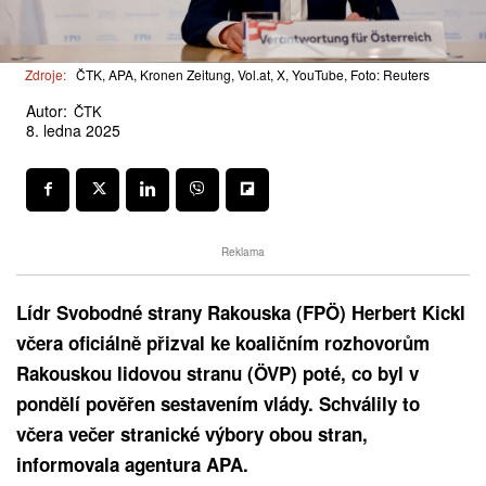
Zdroje:
ČTK, APA, Kronen Zeitung, Vol.at, X, YouTube, Foto: Reuters
Autor:
ČTK
8. ledna 2025
Reklama
Lídr Svobodné strany Rakouska (FPÖ) Herbert Kickl
včera oficiálně přizval ke koaličním rozhovorům
Rakouskou lidovou stranu (ÖVP) poté, co byl v
pondělí pověřen sestavením vlády. Schválily to
včera večer stranické výbory obou stran,
informovala agentura APA.