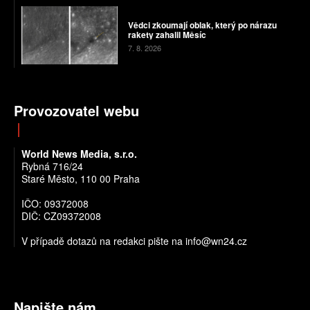
Vědci zkoumají oblak, který po nárazu
rakety zahalil Měsíc
7. 8. 2026
Provozovatel webu
World News Media, s.r.o.
Rybná 716/24
Staré Město, 110 00 Praha
IČO: 09372008
DIČ: CZ09372008
V případě dotazů na redakci pište na info@wn24.cz
Napište nám