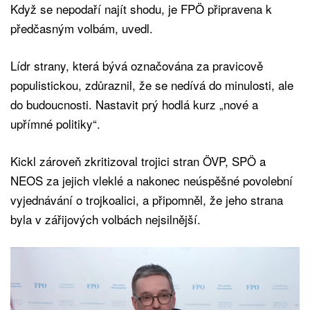
Když se nepodaří najít shodu, je FPÖ připravena k
předčasným volbám, uvedl.
Lídr strany, která bývá označována za pravicově
populistickou, zdůraznil, že se nedívá do minulosti, ale
do budoucnosti. Nastavit prý hodlá kurz „nové a
upřímné politiky“.
Kickl zároveň zkritizoval trojici stran ÖVP, SPÖ a
NEOS za jejich vleklé a nakonec neúspěšné povolební
vyjednávání o trojkoalici, a připomněl, že jeho strana
byla v zářijových volbách nejsilnější.