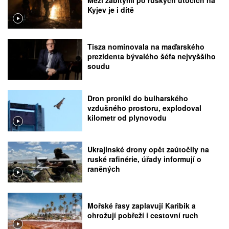
Mezi zabitými po ruských útocích na
Kyjev je i dítě
Tisza nominovala na maďarského
prezidenta bývalého šéfa nejvyššího
soudu
Dron pronikl do bulharského
vzdušného prostoru, explodoval
kilometr od plynovodu
Ukrajinské drony opět zaútočily na
ruské rafinérie, úřady informují o
raněných
Mořské řasy zaplavují Karibik a
ohrožují pobřeží i cestovní ruch