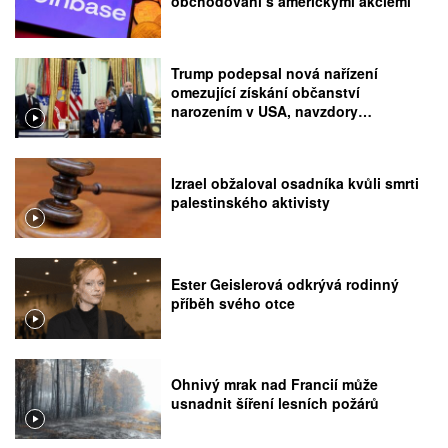
obchodování s americkými akciemi
Trump podepsal nová nařízení
omezující získání občanství
narozením v USA, navzdory
rozhodnutí Nejvyššího soudu
Izrael obžaloval osadníka kvůli smrti
palestinského aktivisty
Ester Geislerová odkrývá rodinný
příběh svého otce
Ohnivý mrak nad Francií může
usnadnit šíření lesních požárů