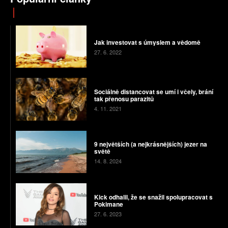
Jak investovat s úmyslem a vědomě
27. 6. 2022
Sociálně distancovat se umí i včely, brání
tak přenosu parazitů
4. 11. 2021
9 největších (a nejkrásnějších) jezer na
světě
14. 8. 2024
Kick odhalil, že se snažil spolupracovat s
Pokimane
27. 6. 2023