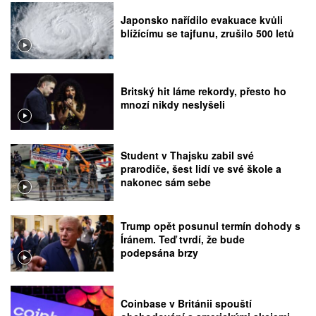
Japonsko nařídilo evakuace kvůli
blížícímu se tajfunu, zrušilo 500 letů
Britský hit láme rekordy, přesto ho
mnozí nikdy neslyšeli
Student v Thajsku zabil své
prarodiče, šest lidí ve své škole a
nakonec sám sebe
Trump opět posunul termín dohody s
Íránem. Teď tvrdí, že bude
podepsána brzy
Coinbase v Británii spouští