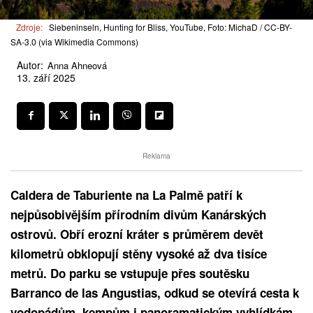
Zdroje:
Siebeninseln, Hunting for Bliss, YouTube, Foto: MichaD / CC-BY-
SA-3.0 (via Wikimedia Commons)
Autor:
Anna Ahneová
13. září 2025
Reklama
Caldera de Taburiente na La Palmě patří k
nejpůsobivějším přírodním divům Kanárských
ostrovů. Obří erozní kráter s průměrem devět
kilometrů obklopují stěny vysoké až dva tisíce
metrů. Do parku se vstupuje přes soutěsku
Barranco de las Angustias, odkud se otevírá cesta k
vodopádům, kempům i panoramatickým vyhlídkám.