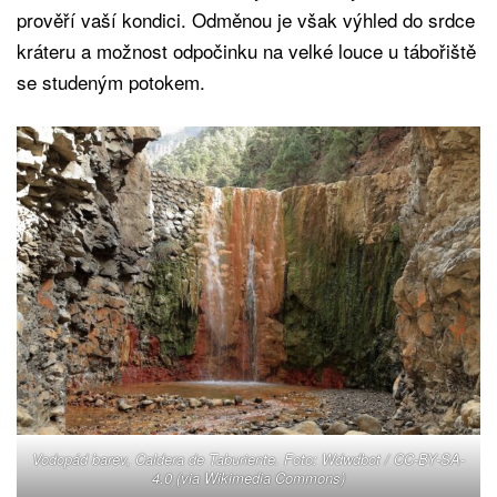
prověří vaší kondici. Odměnou je však výhled do srdce
kráteru a možnost odpočinku na velké louce u tábořiště
se studeným potokem.
Vodopád barev, Caldera de Taburiente. Foto: Wdwdbot / CC-BY-SA-
4.0 (via Wikimedia Commons)