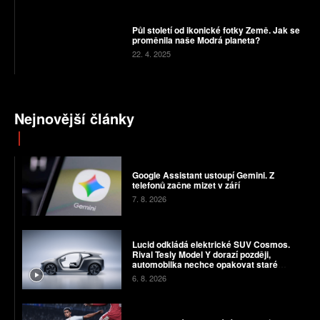
Půl století od ikonické fotky Země. Jak se
proměnila naše Modrá planeta?
22. 4. 2025
Nejnovější články
Google Assistant ustoupí Gemini. Z
telefonů začne mizet v září
7. 8. 2026
Lucid odkládá elektrické SUV Cosmos.
Rival Tesly Model Y dorazí později,
automobilka nechce opakovat staré
chyby
6. 8. 2026