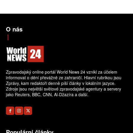
O nás
Zpravodajský online portál World News 24 vznikl za účelem
informovat o dění převážně ze zahraničí. Hlavní rubrikou jsou
Zprávy, kam redaktoři denně píší články v lokálním jazyce.
Zdroje jsou největší světové zpravodajské agentury a servery
jako Reuters, BBC, CNN, Al-Džazíra a další.
Populární články