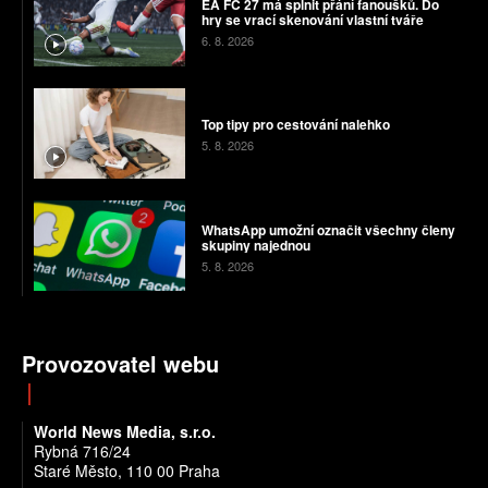
EA FC 27 má splnit přání fanoušků. Do
hry se vrací skenování vlastní tváře
6. 8. 2026
Top tipy pro cestování nalehko
5. 8. 2026
WhatsApp umožní označit všechny členy
skupiny najednou
5. 8. 2026
Provozovatel webu
World News Media, s.r.o.
Rybná 716/24
Staré Město, 110 00 Praha