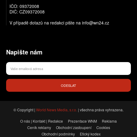
IČO: 09372008
DIČ: CZ09372008
V případě dotazů na redakci pište na info@wn24.cz
Napište nám
ODESLAT
© Copyright |
World News Media, s.r.o.
| všechna práva vyhrazena.
O nás | Kontakt | Redakce
Prezentace WNM
Reklama
Ceník reklamy
Obchodní zastoupení
Cookies
Obchodní podmínky
Etický kodex