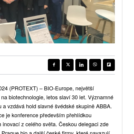
2024 (PROTEXT) – BIO-Europe, největší
a biotechnologie, letos slaví 30 let. Významné
u a vzdává hold slavné švédské skupině ABBA.
ce je konference především přehlídkou
h inovací z celého světa. Českou delegaci zde
Prague.bio a další české firmy, které navazují