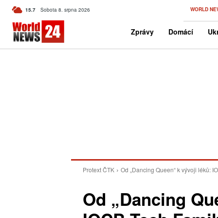
C
WORLD NE
15.7
Sobota 8. srpna 2026
Czech
Zprávy
Domácí
Ukr
Protext ČTK
Od „Dancing Queen“ k vývoji léků: IO
Od „Dancing Que