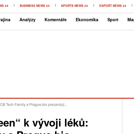
WS 24
BUSINESS NEWS 24
SPORTS NEWS 24
ESPORT NEWS 24
ajina
Analýzy
Komentáře
Ekonomika
Sport
Ma
CB Tech Family a Prague.bio prezentují...
en“ k vývoji léků: