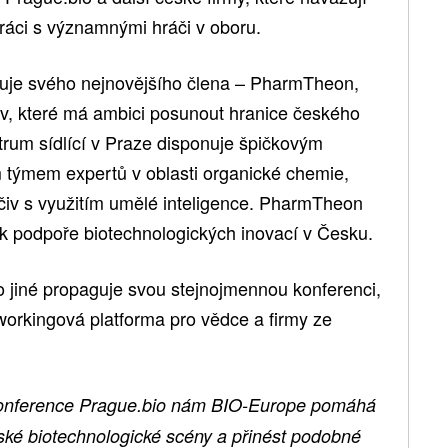
práci s významnými hráči v oboru.
uje svého nejnovějšího člena – PharmTheon,
čiv, které má ambici posunout hranice českého
rum sídlící v Praze disponuje špičkovým
m týmem expertů v oblasti organické chemie,
éčiv s využitím umělé inteligence. PharmTheon
k podpoře biotechnologických inovací v Česku.
 jiné propaguje svou stejnojmennou konferenci,
workingová platforma pro vědce a firmy ze
konference Prague.bio nám BIO-Europe pomáhá
pské biotechnologické scény a přinést podobné