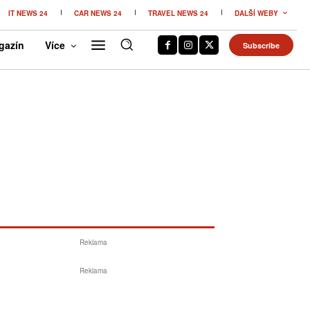
IT NEWS 24
CAR NEWS 24
TRAVEL NEWS 24
DALŠÍ WEBY
gazín
Více
Subscribe
Reklama
Reklama