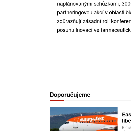
naplánovanými schůzkami, 3000 
partneringovou akcí v oblasti bi
zdůrazňují zásadní roli konfer
posunu inovací ve farmaceutic
Doporučujeme
Eas
libe
Brits