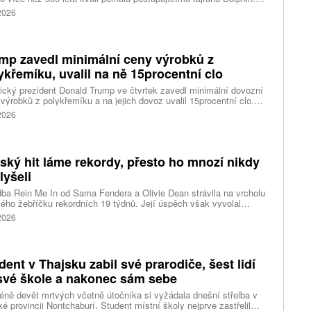
 meteorologů přinese tajfun do oblasti silný vítr, prudký déšť a
 2026
é vlny, píše agentura Reuters. Dolphin je tajfunem první, tedy
abší kategorie s maximální rychlostí větru 144 kilometrů v hodině
árazy dosahujícími téměř 200 kilometrů v hodině. Blíží se k
ci ostrovů mezi oblasti Kjúšú a prefekturou Okinawa, uvedla
mp zavedl minimální ceny výrobků z
ská meteorologická agentura (JMA).
ykřemíku, uvalil na ně 15procentní clo
cký prezident Donald Trump ve čtvrtek zavedl minimální dovozní
výrobků z polykřemíku a na jejich dovoz uvalil 15procentní clo.
řemík se používá při výrobě polovodičů a je hlavní složkou
 2026
oltaických panelů, jeho největším světovým producentem je Čína.
 chce opatřeními podpořit domácí dodavatelské řetězce pro
u čipů a solárních panelů, a posílit tak pozici Spojených států v
ření s Čínou v oblasti umělé inteligence (AI) a energetiky, uvedla
tský hit láme rekordy, přesto ho mnozí nikdy
ura Reuters.
lyšeli
ba Rein Me In od Sama Fendera a Olivie Dean strávila na vrcholu
kého žebříčku rekordních 19 týdnů. Její úspěch však vyvolal
anou reakci. Řada lidí tvrdí, že píseň nikdy neslyšela. Hudební
 2026
se totiž rozdělil do menších skupin, které poslouchají úplně jiné
dent v Thajsku zabil své prarodiče, šest lidí
své škole a nakonec sám sebe
ně devět mrtvých včetně útočníka si vyžádala dnešní střelba v
ké provincii Nontchaburí. Student místní školy nejprve zastřelil