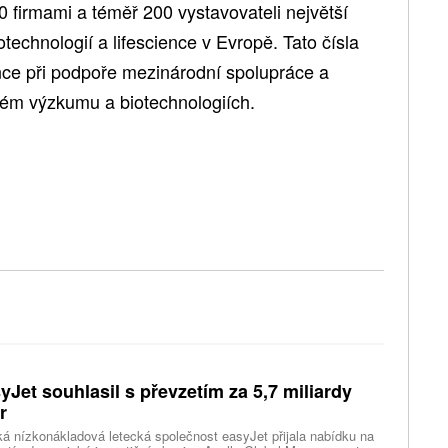
firmami a téměř 200 vystavovateli největší
otechnologií a lifescience v Evropě. Tato čísla
ence při podpoře mezinárodní spolupráce a
kém výzkumu a biotechnologiích.
yJet souhlasil s převzetím za 5,7 miliardy
r
ká nízkonákladová letecká společnost easyJet přijala nabídku na