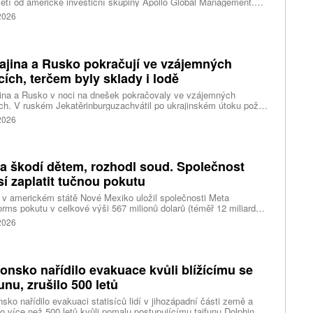
etí od americké investiční skupiny Apollo Global Management.
akce oceňuje aerolinku na 5,7 miliardy liber, tedy přibližně 162
 2026
rd korun.
ajina a Rusko pokračují ve vzájemných
cích, terčem byly sklady i lodě
ina a Rusko v noci na dnešek pokračovaly ve vzájemných
ch. V ruském Jekatěrinburguzachvátil po ukrajinském útoku požár
tické centrum ruského internetového prodejce Wildberries.
 2026
čnost o tom informovala bez podrobností na síti Telegram.
k ruské dronové útoky podle ukrajinských úřadů způsobily požár
ělských skladů v obci Balaklija v Charkovské oblasti na východě
iny, napsal Reuters.
a škodí dětem, rozhodl soud. Společnost
í zaplatit tučnou pokutu
v americkém státě Nové Mexiko uložil společnosti Meta
orms pokutu v celkové výši 567 milionů dolarů (téměř 12 miliard
) za újmu, kterou její platformy Facebook a Instagram působí
 2026
ým lidem. Firma musí změnit způsob ověřování věku.
onsko nařídilo evakuace kvůli blížícímu se
funu, zrušilo 500 letů
sko nařídilo evakuaci statisíců lidí v jihozápadní části země a
lo více než 500 letů kvůli pomalu postupujícímu tajfunu Dolphin.