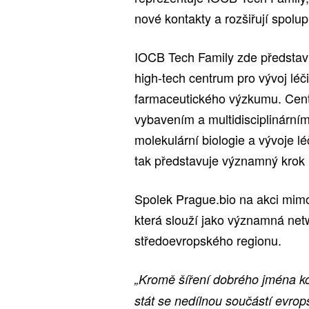
nové kontakty a rozšiřují spolu
IOCB Tech Family zde představ
high-tech centrum pro vývoj lé
farmaceutického výzkumu. Cent
vybavením a multidisciplinární
molekulární biologie a vývoje l
tak představuje významný krok 
Spolek Prague.bio na akci mimo
která slouží jako významná net
středoevropského regionu.
„Kromě šíření dobrého jména 
stát se nedílnou součástí evro