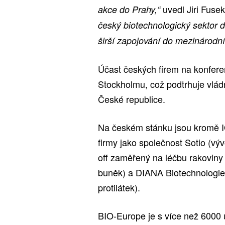
uvedl Jiri Fusek
akce do Prahy,“
český biotechnologický sektor d
širší zapojování do mezinárodní
Účast českých firem na konferen
Stockholmu, což podtrhuje vlád
České republice.
Na českém stánku jsou kromě IO
firmy jako společnost Sotio (vý
off zaměřený na léčbu rakoviny 
buněk) a DIANA Biotechnologies 
protilátek).
BIO-Europe je s více než 6000 