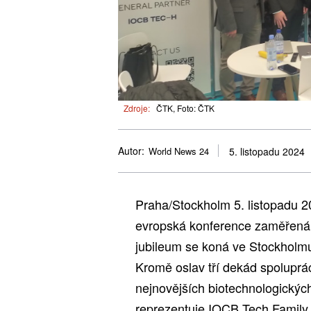
Zdroje:
ČTK, Foto: ČTK
Autor:
World News 24
5. listopadu 2024
Praha/Stockholm 5. listopadu 
evropská konference zaměřená n
jubileum se koná ve Stockholm
Kromě oslav tří dekád spoluprá
nejnovějších biotechnologickýc
reprezentuje IOCB Tech Family, 