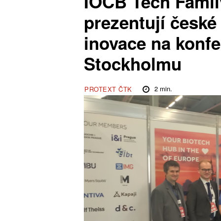
IOCB Tech Famil
prezentují české
inovace na konf
Stockholmu
2
min.
PROTEXT ČTK