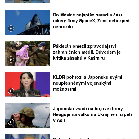
Do Měsíce nejspíše narazila část
rakety firmy SpaceX, Zemi nebezpečí
nehrozilo
Pákistán omezil zpravodajství
zahraničních médií. Důvodem je
kritika zásahů v Kašmíru
KLDR pohrozila Japonsku svými
neupřesněnými vojenskými
možnostmi
Japonsko vsadí na bojové drony.
Reaguje na válku na Ukrajině i napětí
v Asii