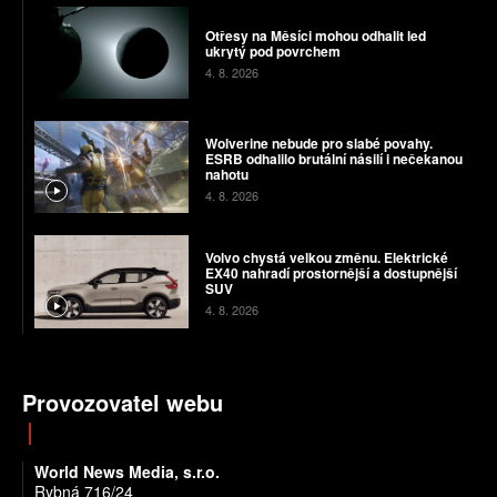
Otřesy na Měsíci mohou odhalit led
ukrytý pod povrchem
4. 8. 2026
Wolverine nebude pro slabé povahy.
ESRB odhalilo brutální násilí i nečekanou
nahotu
4. 8. 2026
Volvo chystá velkou změnu. Elektrické
EX40 nahradí prostornější a dostupnější
SUV
4. 8. 2026
Provozovatel webu
World News Media, s.r.o.
Rybná 716/24