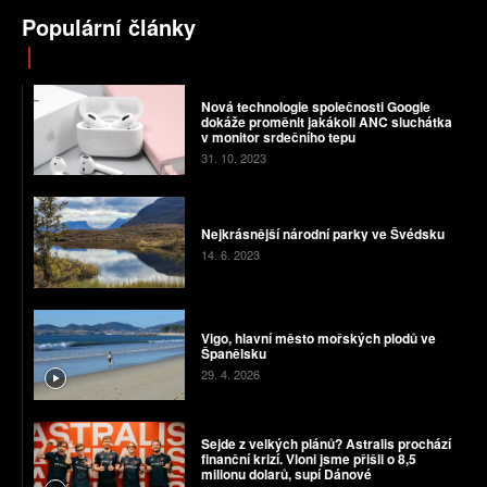
Populární články
Nová technologie společnosti Google
dokáže proměnit jakákoli ANC sluchátka
v monitor srdečního tepu
31. 10. 2023
Nejkrásnější národní parky ve Švédsku
14. 6. 2023
Vigo, hlavní město mořských plodů ve
Španělsku
29. 4. 2026
Sejde z velkých plánů? Astralis prochází
finanční krizí. Vloni jsme přišli o 8,5
milionu dolarů, supí Dánové