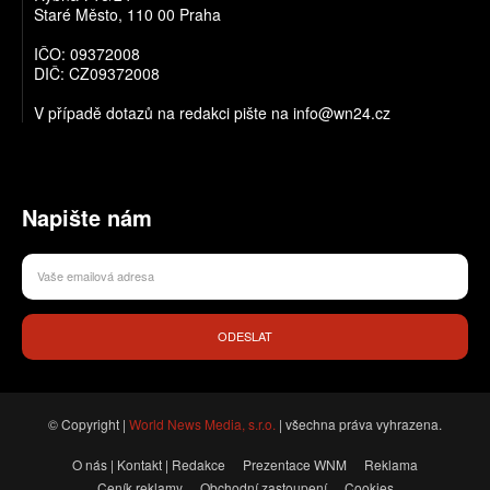
Staré Město, 110 00 Praha
IČO: 09372008
DIČ: CZ09372008
V případě dotazů na redakci pište na info@wn24.cz
Napište nám
ODESLAT
© Copyright |
World News Media, s.r.o.
| všechna práva vyhrazena.
O nás | Kontakt | Redakce
Prezentace WNM
Reklama
Ceník reklamy
Obchodní zastoupení
Cookies