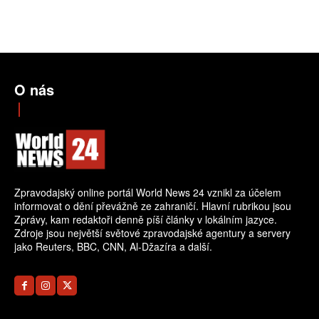
O nás
Zpravodajský online portál World News 24 vznikl za účelem
informovat o dění převážně ze zahraničí. Hlavní rubrikou jsou
Zprávy, kam redaktoři denně píší články v lokálním jazyce.
Zdroje jsou největší světové zpravodajské agentury a servery
jako Reuters, BBC, CNN, Al-Džazíra a další.