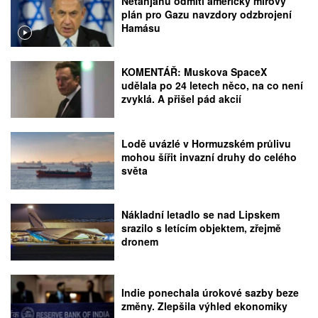
Netanjahu odmítl americký mírový
plán pro Gazu navzdory odzbrojení
Hamásu
KOMENTÁŘ: Muskova SpaceX
udělala po 24 letech něco, na co není
zvyklá. A přišel pád akcií
Lodě uvázlé v Hormuzském průlivu
mohou šířit invazní druhy do celého
světa
Nákladní letadlo se nad Lipskem
srazilo s letícím objektem, zřejmě
dronem
Indie ponechala úrokové sazby beze
změny. Zlepšila výhled ekonomiky