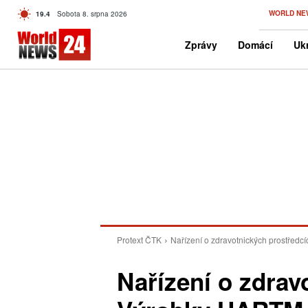
C
WORLD NE
19.4
Sobota 8. srpna 2026
Czech
Zprávy
Domácí
Ukr
Protext ČTK
Nařízení o zdravotnických prostředc
Nařízení o zdrav