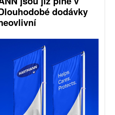
N jsou již plně v
 Dlouhodobé dodávky
neovlivní