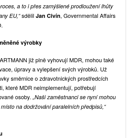
oces, a to i přes zamýšlené prodloužení lhůty
sdělil
, Governmental Affairs
rany EU,“
Jan Civín
.
změněné výrobky
o HARTMANN již plně vyhovují MDR, mohou také
vace, úpravy a vylepšení svých výrobků. Už
davky směrnice o zdravotnických prostředcích
i, které MDR neimplementují, potřebují
ikované osoby.
„Naši zaměstnanci se nyní mohou
 místo na dodržování paralelních předpisů,“
u