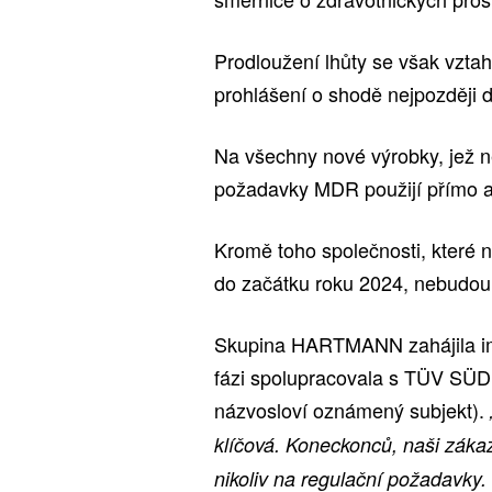
Prodloužení lhůty se však vztah
prohlášení o shodě nejpozději 
Na všechny nové výrobky, jež n
požadavky MDR použijí přímo a
Kromě toho společnosti, kter
do začátku roku 2024, nebudou
Skupina HARTMANN zahájila imp
fázi spolupracovala s TÜV SÜD 
názvosloví oznámený subjekt).
klíčová. Koneckonců, naši zákaz
nikoliv na regulační požadavky.