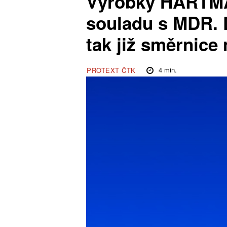
Výrobky HARTMAN
souladu s MDR.
tak již směrnice 
4
min.
PROTEXT ČTK