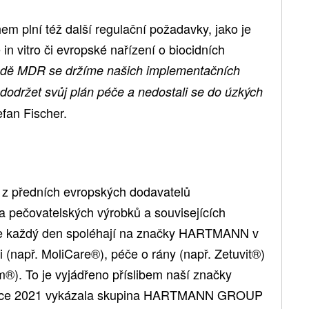
 plní též další regulační požadavky, jako je
in vitro či evropské nařízení o biocidních
padě MDR se držíme našich implementačních
 dodržet svůj plán péče a nedostali se do úzkých
fan Fischer.
předních evropských dodavatelů
 a pečovatelských výrobků a souvisejících
i se každý den spoléhají na značky HARTMANN v
 (např. MoliCare®), péče o rány (např. Zetuvit®)
um®). To je vyjádřeno příslibem naší značky
 roce 2021 vykázala skupina HARTMANN GROUP