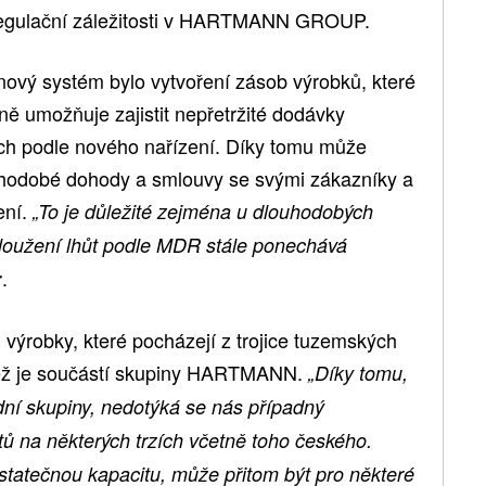
 regulační záležitosti v HARTMANN GROUP.
ový systém bylo vytvoření zásob výrobků, které
ě umožňuje zajistit nepřetržité dodávky
h podle nového nařízení. Díky tomu může
odobé dohody a smlouvy se svými zákazníky a
ení.
„To je důležité zejména u dlouhodobých
dloužení lhůt podle MDR stále ponechává
.
r
 výrobky, které pocházejí z trojice tuzemských
ž je součástí skupiny HARTMANN.
„Díky tomu,
dní skupiny, nedotýká se nás případný
 na některých trzích včetně toho českého.
statečnou kapacitu, může přitom být pro některé