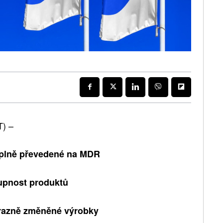
) –
e plně převedené na MDR
upnost produktů
ýrazně změněné výrobky