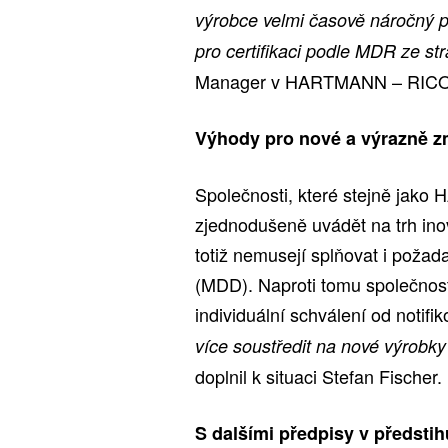
výrobce velmi časově náročný pr
pro certifikaci podle MDR ze st
Manager v HARTMANN – RICO
Výhody pro nové a výrazně 
Společnosti, které stejně jak
zjednodušeně uvádět na trh ino
totiž nemusejí splňovat i poža
(MDD). Naproti tomu společnost
individuální schválení od notif
více soustředit na nové výrobky
doplnil k situaci Stefan Fischer.
S dalšími předpisy v předstih