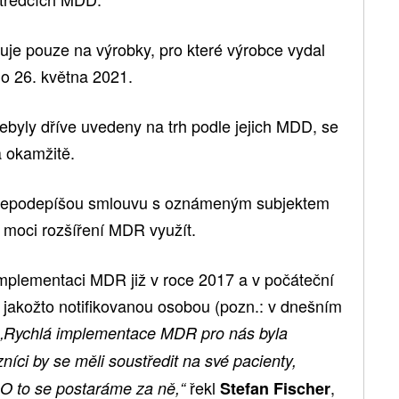
uje pouze na výrobky, pro které výrobce vydal
do 26. května 2021.
ebyly dříve uvedeny na trh podle jejich MDD, se
 okamžitě.
é nepodepíšou smlouvu s oznámeným subjektem
 moci rozšíření MDR využít.
lementaci MDR již v roce 2017 a v počáteční
jakožto notifikovanou osobou (pozn.: v dnešním
„Rychlá implementace MDR pro nás byla
níci by se měli soustředit na své pacienty,
řekl
,
 O to se postaráme za ně,“
Stefan Fischer