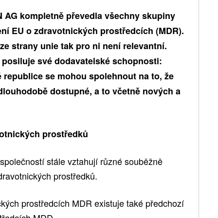
AG kompletně převedla všechny skupiny
ní EU o zdravotnických prostředcích (MDR).
e strany unie tak pro ni není relevantní.
osiluje své dodavatelské schopnosti:
é republice se mohou spolehnout na to, že
 dlouhodobě dostupné, a to včetně nových a
votnických prostředků
polečností stále vztahují různé souběžně
zdravotnických prostředků.
kých prostředcích MDR existuje také předchozí
středcích MDD.