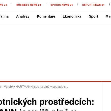
WS 24
BUSINESS NEWS 24
SPORTS NEWS 24
ESPORT NEWS 24
ajina
Analýzy
Komentáře
Ekonomika
Sport
Ma
ích: Výrobky HARTMANN jsou již plně v souladu s...
otnických prostředcích: