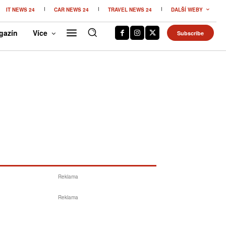
IT NEWS 24
CAR NEWS 24
TRAVEL NEWS 24
DALŠÍ WEBY
gazín
Více
Subscribe
Reklama
Reklama