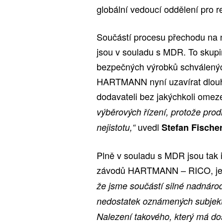
globální vedoucí oddělení pro
Součástí procesu přechodu na n
jsou v souladu s MDR. To skupin
bezpečných výrobků schválenýc
HARTMANN nyní uzavírat dlouh
dodavateli bez jakýchkoli omez
výběrových řízení, protože pro
uvedl
nejistotu,“
Stefan Fische
Plně v souladu s MDR jsou tak i
závodů HARTMANN – RICO, je
že jsme součástí silné nadnáro
nedostatek oznámených subjektů
Nalezení takového, který má do