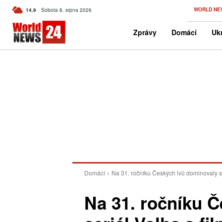
C
WORLD NE
14.9
Sobota 8. srpna 2026
Czech
Zprávy
Domácí
Ukr
Domácí
Na 31. ročníku Českých lvů dominovaly se
Na 31. ročníku 