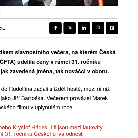
a
024
dkem slavnostního večera, na kterém Česká
(ČFTA) udělila ceny v rámci 31. ročníku
 jak zavedená jména, tak nováčci v oboru.
do Rudolfina začali sjíždět hosté, mezi nimiž
jako Jiří Bartoška. Večerem provázel Marek
eského filmu v uplynulém roce.
ebo Kryštof Hádek. I ti jsou mezi laureáty,
ení 31. ročníku Českého lva odnesli