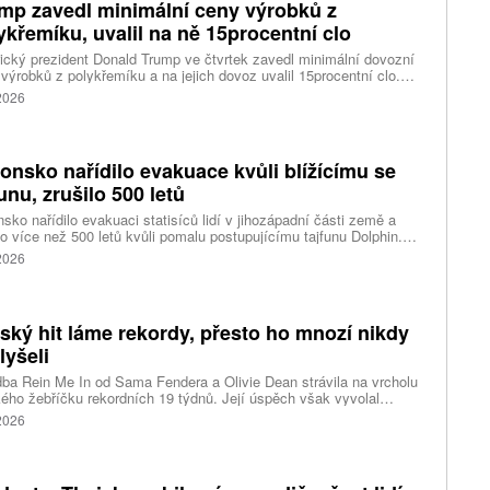
mp zavedl minimální ceny výrobků z
ykřemíku, uvalil na ně 15procentní clo
cký prezident Donald Trump ve čtvrtek zavedl minimální dovozní
výrobků z polykřemíku a na jejich dovoz uvalil 15procentní clo.
řemík se používá při výrobě polovodičů a je hlavní složkou
 2026
oltaických panelů, jeho největším světovým producentem je Čína.
 chce opatřeními podpořit domácí dodavatelské řetězce pro
u čipů a solárních panelů, a posílit tak pozici Spojených států v
ření s Čínou v oblasti umělé inteligence (AI) a energetiky, uvedla
onsko nařídilo evakuace kvůli blížícímu se
ura Reuters.
funu, zrušilo 500 letů
sko nařídilo evakuaci statisíců lidí v jihozápadní části země a
lo více než 500 letů kvůli pomalu postupujícímu tajfunu Dolphin.
 meteorologů přinese tajfun do oblasti silný vítr, prudký déšť a
 2026
é vlny, píše agentura Reuters. Dolphin je tajfunem první, tedy
abší kategorie s maximální rychlostí větru 144 kilometrů v hodině
árazy dosahujícími téměř 200 kilometrů v hodině. Blíží se k
ci ostrovů mezi oblasti Kjúšú a prefekturou Okinawa, uvedla
tský hit láme rekordy, přesto ho mnozí nikdy
ská meteorologická agentura (JMA).
lyšeli
ba Rein Me In od Sama Fendera a Olivie Dean strávila na vrcholu
kého žebříčku rekordních 19 týdnů. Její úspěch však vyvolal
anou reakci. Řada lidí tvrdí, že píseň nikdy neslyšela. Hudební
 2026
se totiž rozdělil do menších skupin, které poslouchají úplně jiné