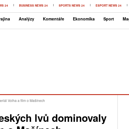
WS 24
BUSINESS NEWS 24
SPORTS NEWS 24
ESPORT NEWS 24
ajina
Analýzy
Komentáře
Ekonomika
Sport
Ma
riál Volha a film o Mašínech
Českých lvů dominovaly