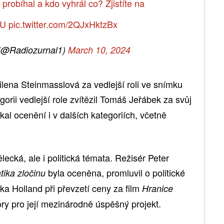
probíhal a kdo vyhrál co? Zjistíte na
WU
pic.twitter.com/2QJxHktzBx
(@Radiozurnal1)
March 10, 2024
lena Steinmasslová za vedlejší roli ve snímku
orii vedlejší role zvítězil Tomáš Jeřábek za svůj
skal ocenění i v dalších kategoriích, včetně
ecká, ale i politická témata. Režisér Peter
byla oceněna, promluvil o politické
ika zločinu
ka Holland při převzetí ceny za film
Hranice
y pro její mezinárodně úspěšný projekt.