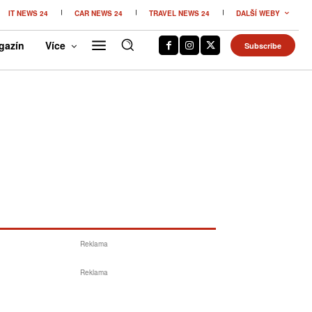
IT NEWS 24
CAR NEWS 24
TRAVEL NEWS 24
DALŠÍ WEBY
gazín
Více
Subscribe
Reklama
Reklama