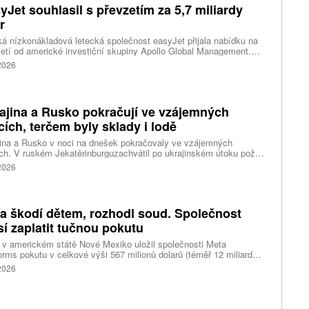
yJet souhlasil s převzetím za 5,7 miliardy
r
ká nízkonákladová letecká společnost easyJet přijala nabídku na
etí od americké investiční skupiny Apollo Global Management.
akce oceňuje aerolinku na 5,7 miliardy liber, tedy přibližně 162
 2026
rd korun.
ajina a Rusko pokračují ve vzájemných
cích, terčem byly sklady i lodě
ina a Rusko v noci na dnešek pokračovaly ve vzájemných
ch. V ruském Jekatěrinburguzachvátil po ukrajinském útoku požár
tické centrum ruského internetového prodejce Wildberries.
 2026
čnost o tom informovala bez podrobností na síti Telegram.
k ruské dronové útoky podle ukrajinských úřadů způsobily požár
ělských skladů v obci Balaklija v Charkovské oblasti na východě
iny, napsal Reuters.
a škodí dětem, rozhodl soud. Společnost
í zaplatit tučnou pokutu
v americkém státě Nové Mexiko uložil společnosti Meta
orms pokutu v celkové výši 567 milionů dolarů (téměř 12 miliard
) za újmu, kterou její platformy Facebook a Instagram působí
 2026
ým lidem. Firma musí změnit způsob ověřování věku.