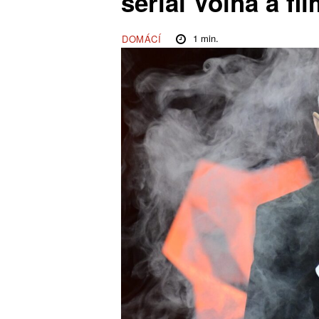
seriál Volha a f
1
min.
DOMÁCÍ