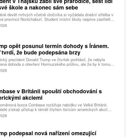
dent v Thajsku zabil své prarodiče, šest lidí
své škole a nakonec sám sebe
ně devět mrtvých včetně útočníka si vyžádala dnešní střelba v
ké provincii Nontchaburí. Student místní školy nejprve zastřelil
lí svého dědečka oba prarodiče a pak se vydal do školy, kde zabil
 2026
čitele a tři žáky, dalších 15 lidí zranil a nakonec spáchal
raždu. Jeho motiv zatím není znám, informovaly tiskové
ury s odvoláním na thajskou policii a úřady.
mp opět posunul termín dohody s Íránem.
 tvrdí, že bude podepsána brzy
cký prezident Donald Trump ve čtvrtek prohlásil, že nebyla
ena dohoda o otevření Hormuzského průlivu, ale že by k tomu
 dojít brzy. Írán je mezitím nadosah dohody o tranzitu v úžině
 2026
ánem, která může pro Trumpa představovat problém.
nbase v Británii spouští obchodování s
rickými akciemi
oměnová burza Coinbase rozšiřuje nabídku ve Velké Británii.
telé získají přístup k téměř čtyřem tisícům amerických akcií
 v aplikaci, ve které spravují kryptoměny a běžné peníze.
 2026
mp podepsal nová nařízení omezující