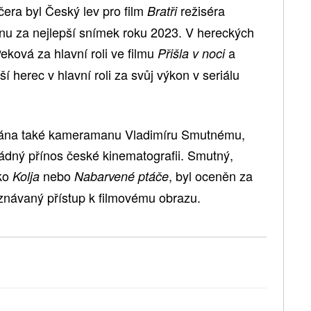
ra byl Český lev pro film
režiséra
Bratři
nu za nejlepší snímek roku 2023. V hereckých
eková za hlavní roli ve filmu
a
Přišla v noci
í herec v hlavní roli za svůj výkon v seriálu
ována také kameramanu Vladimíru Smutnému,
ádný přínos české kinematografii. Smutný,
ako
nebo
, byl oceněn za
Kolja
Nabarvené ptáče
uznávaný přístup k filmovému obrazu.