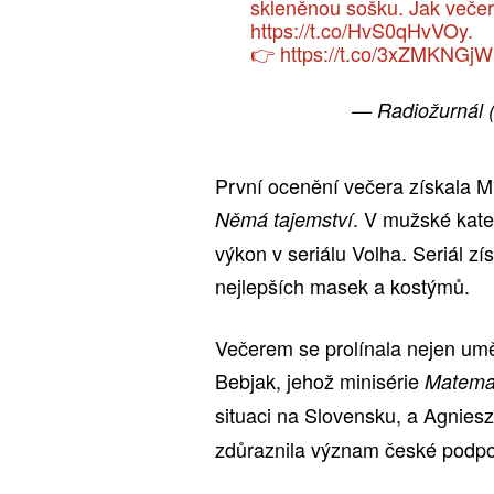
skleněnou sošku. Jak večer 
https://t.co/HvS0qHvVOy
.
👉
https://t.co/3xZMKNGj
— Radiožurnál 
První ocenění večera získala Mi
. V mužské kateg
Němá tajemství
výkon v seriálu Volha. Seriál zí
nejlepších masek a kostýmů.
Večerem se prolínala nejen uměl
Bebjak, jehož minisérie
Matemat
situaci na Slovensku, a Agniesz
zdůraznila význam české podpor