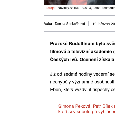
Zdroje:
Novinky.cz, iDNES.cz, X, Foto: Profimedi
Autor:
Denisa Šenkeříková
10. března 2
Pražské Rudolfinum bylo svě
filmová a televizní akademie 
Českých lvů. Ocenění získala
Již od sedmé hodiny večerní se 
nechyběly významné osobnosti 
Eben, který vyzdvihl úspěchy č
Simona Peková, Petr Bílek n
kteří si v sobotu při vyhláš