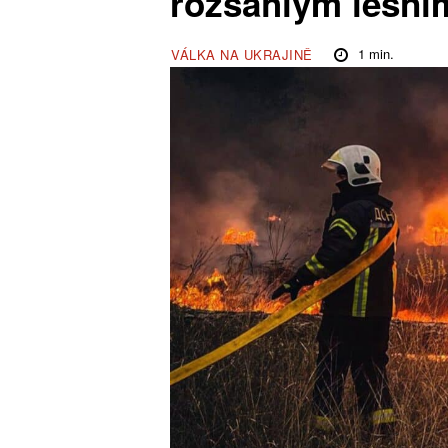
rozsáhlým lesn
1
min.
VÁLKA NA UKRAJINĚ