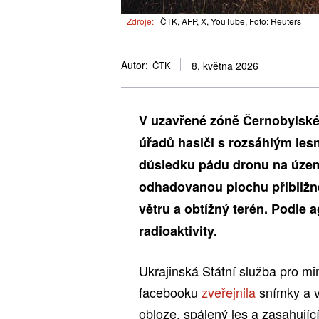
Zdroje:
ČTK, AFP, X, YouTube, Foto: Reuters
Autor:
ČTK
8. května 2026
V uzavřené zóně Černobylské 
úřadů hasiči s rozsáhlým les
důsledku pádu dronu na území
odhadovanou plochu přibližně
větru a obtížný terén. Podle
radioaktivity.
Ukrajinská Státní služba pro 
facebooku
zveřejnila
snímky a vi
obloze, spálený les a zasahující