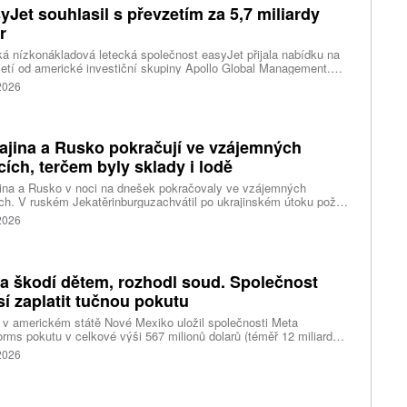
yJet souhlasil s převzetím za 5,7 miliardy
r
ká nízkonákladová letecká společnost easyJet přijala nabídku na
etí od americké investiční skupiny Apollo Global Management.
akce oceňuje aerolinku na 5,7 miliardy liber, tedy přibližně 162
 2026
rd korun.
ajina a Rusko pokračují ve vzájemných
cích, terčem byly sklady i lodě
ina a Rusko v noci na dnešek pokračovaly ve vzájemných
ch. V ruském Jekatěrinburguzachvátil po ukrajinském útoku požár
tické centrum ruského internetového prodejce Wildberries.
 2026
čnost o tom informovala bez podrobností na síti Telegram.
k ruské dronové útoky podle ukrajinských úřadů způsobily požár
ělských skladů v obci Balaklija v Charkovské oblasti na východě
iny, napsal Reuters.
a škodí dětem, rozhodl soud. Společnost
í zaplatit tučnou pokutu
v americkém státě Nové Mexiko uložil společnosti Meta
orms pokutu v celkové výši 567 milionů dolarů (téměř 12 miliard
) za újmu, kterou její platformy Facebook a Instagram působí
 2026
ým lidem. Firma musí změnit způsob ověřování věku.