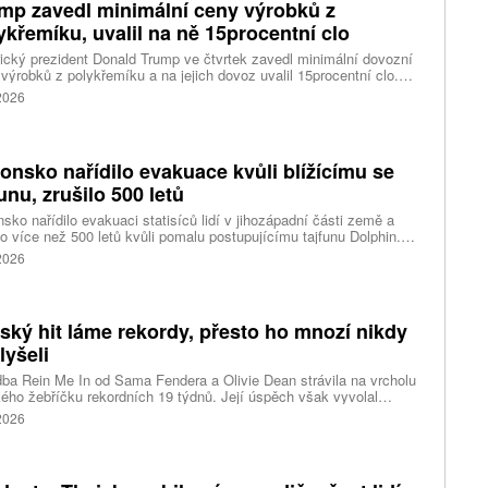
mp zavedl minimální ceny výrobků z
ykřemíku, uvalil na ně 15procentní clo
cký prezident Donald Trump ve čtvrtek zavedl minimální dovozní
výrobků z polykřemíku a na jejich dovoz uvalil 15procentní clo.
řemík se používá při výrobě polovodičů a je hlavní složkou
 2026
oltaických panelů, jeho největším světovým producentem je Čína.
 chce opatřeními podpořit domácí dodavatelské řetězce pro
u čipů a solárních panelů, a posílit tak pozici Spojených států v
ření s Čínou v oblasti umělé inteligence (AI) a energetiky, uvedla
onsko nařídilo evakuace kvůli blížícímu se
ura Reuters.
funu, zrušilo 500 letů
sko nařídilo evakuaci statisíců lidí v jihozápadní části země a
lo více než 500 letů kvůli pomalu postupujícímu tajfunu Dolphin.
 meteorologů přinese tajfun do oblasti silný vítr, prudký déšť a
 2026
é vlny, píše agentura Reuters. Dolphin je tajfunem první, tedy
abší kategorie s maximální rychlostí větru 144 kilometrů v hodině
árazy dosahujícími téměř 200 kilometrů v hodině. Blíží se k
ci ostrovů mezi oblasti Kjúšú a prefekturou Okinawa, uvedla
tský hit láme rekordy, přesto ho mnozí nikdy
ská meteorologická agentura (JMA).
lyšeli
ba Rein Me In od Sama Fendera a Olivie Dean strávila na vrcholu
kého žebříčku rekordních 19 týdnů. Její úspěch však vyvolal
anou reakci. Řada lidí tvrdí, že píseň nikdy neslyšela. Hudební
 2026
se totiž rozdělil do menších skupin, které poslouchají úplně jiné