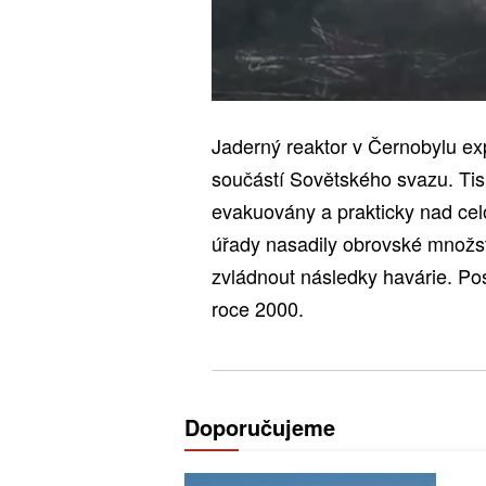
Jaderný reaktor v Černobylu ex
součástí Sovětského svazu. Tisí
evakuovány a prakticky nad celo
úřady nasadily obrovské množst
zvládnout následky havárie. Pos
roce 2000.
Doporučujeme