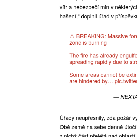
vítr a nebezpečí min v některý
hašení,“ doplnil úřad v příspěvk
⚠️ BREAKING: Massive fores
zone is burning
The fire has already engulf
spreading rapidly due to st
Some areas cannot be exti
are hindered by…
pic.twit
— NEXTA
Úřady neupřesnily, zda požár v
Obě země na sebe denně útočí 
z nichž část přelétá nad oblast