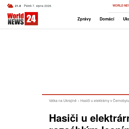
C
WORLD NE
21.8
Pátek 7. srpna 2026
Czech
Zprávy
Domácí
Ukr
Válka na Ukrajině
Hasiči u elektrárny v Černobyl
Hasiči u elektrár