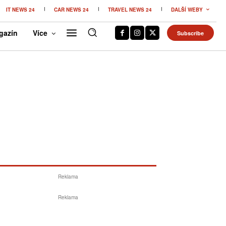
IT NEWS 24
CAR NEWS 24
TRAVEL NEWS 24
DALŠÍ WEBY
gazín
Více
Subscribe
Reklama
Reklama