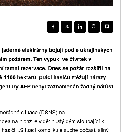
jaderné elektrárny bojují podle ukrajinských
ním požárem. Ten vypukl ve čtvrtek v
 tamní rezervace. Dnes se požár rozšířil na
 1100 hektarů, práci hasičů ztěžují nárazy
 agentury AFP nebyl zaznamenán žádný nárůst
mimořádné situace (DSNS) na
dea na nichž je vidět hustý dým stoupající k
 hasiči. „Situaci komplikuje suché počasí, silný