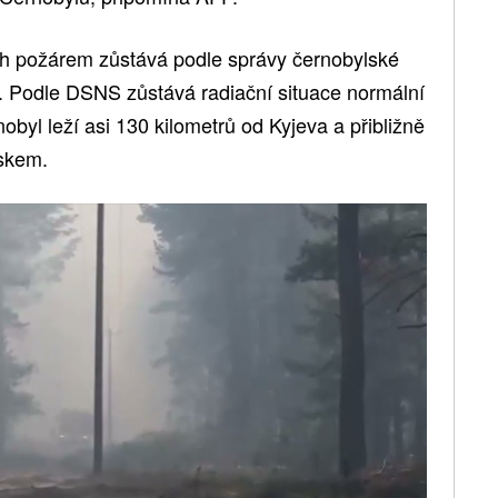
h požárem zůstává podle správy černobylské
. Podle DSNS zůstává radiační situace normální
obyl leží asi 130 kilometrů od Kyjeva a přibližně
uskem.