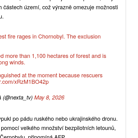
ch částech území, což výrazně omezuje možnosti
u.
t fire rages in Chornobyl. The exclusion
ed more than 1,100 hectares of forest and is
rong winds.
nguished at the moment because rescuers
ter.com/xRzM1BO42p
 (@nexta_tv)
May 8, 2026
ypukl po pádu ruského nebo ukrajinského dronu.
pomocí velkého množství bezpilotních letounů,
í Černobylu, připomíná AFP.