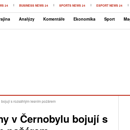
WS 24
BUSINESS NEWS 24
SPORTS NEWS 24
ESPORT NEWS 24
ajina
Analýzy
Komentáře
Ekonomika
Sport
Ma
u bojují s rozsáhlým lesním požárem
ny v Černobylu bojují s