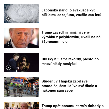
Japonsko nařídilo evakuace kvůli
blížícímu se tajfunu, zrušilo 500 letů
Trump zavedl minimální ceny
výrobků z polykřemíku, uvalil na ně
15procentní clo
Britský hit láme rekordy, přesto ho
mnozí nikdy neslyšeli
Student v Thajsku zabil své
prarodiče, šest lidí ve své škole a
nakonec sám sebe
Trump opět posunul termín dohody s