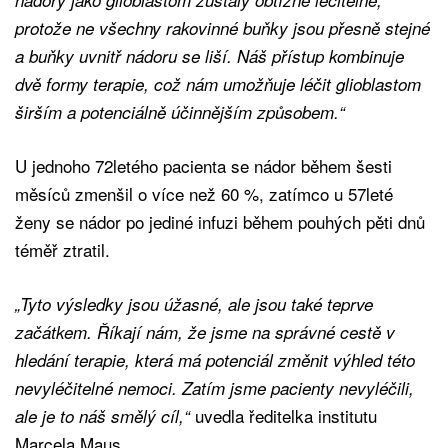
protože ne všechny rakovinné buňky jsou přesně stejné
a buňky uvnitř nádoru se liší. Náš přístup kombinuje
dvě formy terapie, což nám umožňuje léčit glioblastom
širším a potenciálně účinnějším způsobem.“
U jednoho 72letého pacienta se nádor během šesti
měsíců zmenšil o více než 60 %, zatímco u 57leté
ženy se nádor po jediné infuzi během pouhých pěti dnů
téměř ztratil.
„Tyto výsledky jsou úžasné, ale jsou také teprve
začátkem. Říkají nám, že jsme na správné cestě v
hledání terapie, která má potenciál změnit výhled této
nevyléčitelné nemoci. Zatím jsme pacienty nevyléčili,
uvedla ředitelka institutu
ale je to náš smělý cíl,“
Marcela Maus.