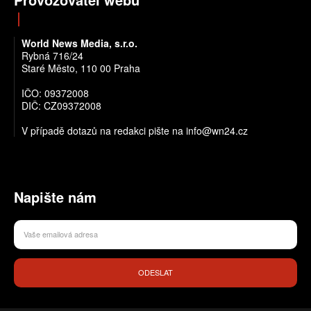
World News Media, s.r.o.
Rybná 716/24
Staré Město, 110 00 Praha
IČO: 09372008
DIČ: CZ09372008
V případě dotazů na redakci pište na info@wn24.cz
Napište nám
ODESLAT