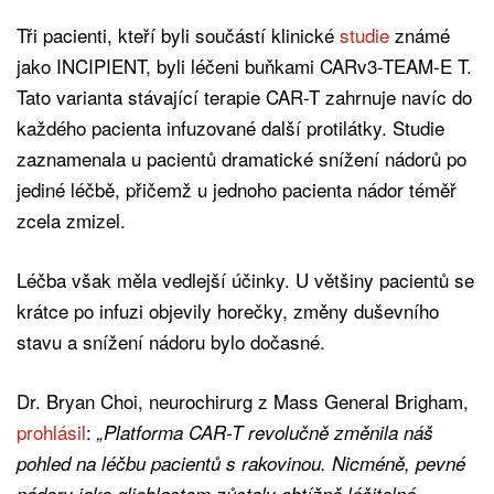
Tři pacienti, kteří byli součástí klinické
studie
známé
jako INCIPIENT, byli léčeni buňkami CARv3-TEAM-E T.
Tato varianta stávající terapie CAR-T zahrnuje navíc do
každého pacienta infuzované další protilátky. Studie
zaznamenala u pacientů dramatické snížení nádorů po
jediné léčbě, přičemž u jednoho pacienta nádor téměř
zcela zmizel.
Léčba však měla vedlejší účinky. U většiny pacientů se
krátce po infuzi objevily horečky, změny duševního
stavu a snížení nádoru bylo dočasné.
Dr. Bryan Choi, neurochirurg z Mass General Brigham,
prohlásil
:
„Platforma CAR-T revolučně změnila náš
pohled na léčbu pacientů s rakovinou. Nicméně, pevné
nádory jako glioblastom zůstaly obtížně léčitelné,