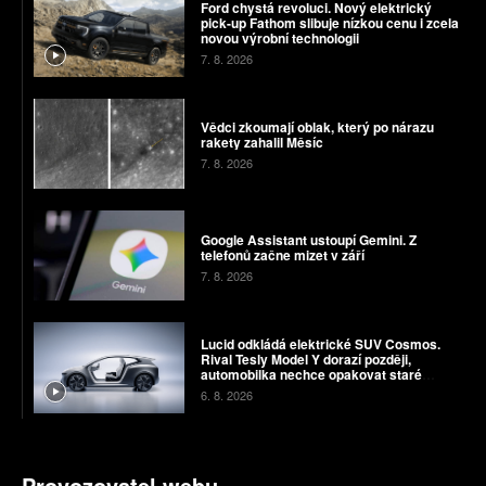
Ford chystá revoluci. Nový elektrický
pick-up Fathom slibuje nízkou cenu i zcela
novou výrobní technologii
7. 8. 2026
Vědci zkoumají oblak, který po nárazu
rakety zahalil Měsíc
7. 8. 2026
Google Assistant ustoupí Gemini. Z
telefonů začne mizet v září
7. 8. 2026
Lucid odkládá elektrické SUV Cosmos.
Rival Tesly Model Y dorazí později,
automobilka nechce opakovat staré
chyby
6. 8. 2026
Provozovatel webu