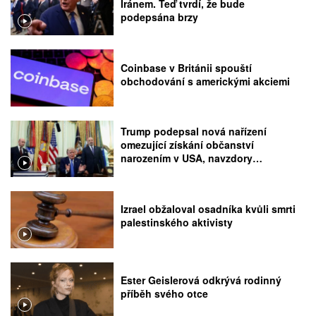
Íránem. Teď tvrdí, že bude
podepsána brzy
Coinbase v Británii spouští
obchodování s americkými akciemi
Trump podepsal nová nařízení
omezující získání občanství
narozením v USA, navzdory
rozhodnutí Nejvyššího soudu
Izrael obžaloval osadníka kvůli smrti
palestinského aktivisty
Ester Geislerová odkrývá rodinný
příběh svého otce