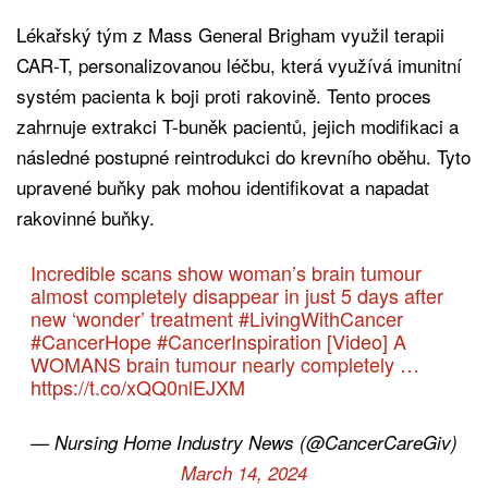
Lékařský tým z Mass General Brigham využil terapii
CAR-T, personalizovanou léčbu, která využívá imunitní
systém pacienta k boji proti rakovině. Tento proces
zahrnuje extrakci T-buněk pacientů, jejich modifikaci a
následné postupné reintrodukci do krevního oběhu. Tyto
upravené buňky pak mohou identifikovat a napadat
rakovinné buňky.
Incredible scans show woman’s brain tumour
almost completely disappear in just 5 days after
new ‘wonder’ treatment
#LivingWithCancer
#CancerHope
#CancerInspiration
[Video] A
WOMANS brain tumour nearly completely …
https://t.co/xQQ0nlEJXM
— Nursing Home Industry News (@CancerCareGiv)
March 14, 2024