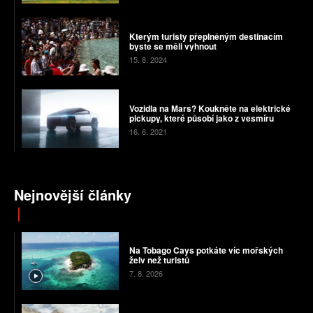
Kterým turisty přeplněným destinacím
byste se měli vyhnout
15. 8. 2024
Vozidla na Mars? Koukněte na elektrické
pickupy, které působí jako z vesmíru
16. 6. 2021
Nejnovější články
Na Tobago Cays potkáte víc mořských
želv než turistů
7. 8. 2026