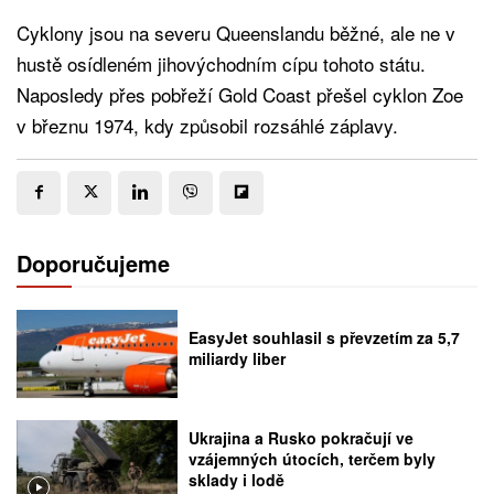
Cyklony jsou na severu Queenslandu běžné, ale ne v
hustě osídleném jihovýchodním cípu tohoto státu.
Naposledy přes pobřeží Gold Coast přešel cyklon Zoe
v březnu 1974, kdy způsobil rozsáhlé záplavy.
Doporučujeme
EasyJet souhlasil s převzetím za 5,7
miliardy liber
Ukrajina a Rusko pokračují ve
vzájemných útocích, terčem byly
sklady i lodě