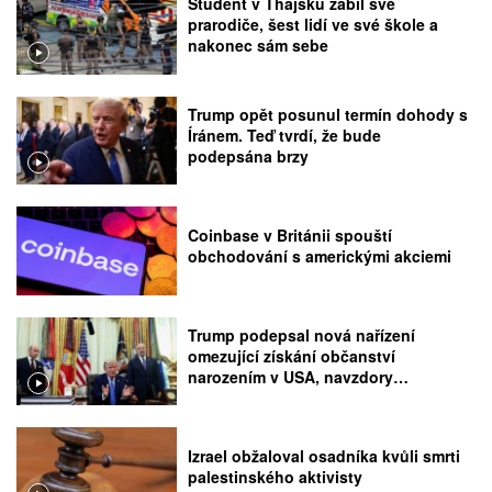
Student v Thajsku zabil své
prarodiče, šest lidí ve své škole a
nakonec sám sebe
Trump opět posunul termín dohody s
Íránem. Teď tvrdí, že bude
podepsána brzy
Coinbase v Británii spouští
obchodování s americkými akciemi
Trump podepsal nová nařízení
omezující získání občanství
narozením v USA, navzdory
rozhodnutí Nejvyššího soudu
Izrael obžaloval osadníka kvůli smrti
palestinského aktivisty