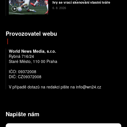
hry se vrací skenování vlastní tváře
6. 8. 2026
Provozovatel webu
World News Media, s.r.o.
Rybná 716/24
Staré Město, 110 00 Praha
IČO: 09372008
DIČ: CZ09372008
V případě dotazů na redakci pište na info@wn24.cz
Napište nám