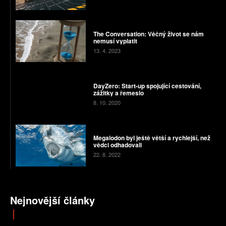
The Conversation: Věčný život se nám
nemusí vyplatit
13. 4. 2023
DayZero: Start-up spojující cestování,
zážitky a řemeslo
8. 10. 2020
Megalodon byl ještě větší a rychlejší, než
vědci odhadovali
22. 8. 2022
Nejnovější články