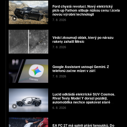
Ford chystá revoluci. Nový elektrický
pick-up Fathom slibuje nízkou cenu i zcela
novou výrobní technologii
7. 8. 2026
Vědci zkoumají oblak, který po nárazu
rakety zahalil Měsíc
7. 8. 2026
Google Assistant ustoupí Gemini. Z
telefonů začne mizet v září
7. 8. 2026
Lucid odkládá elektrické SUV Cosmos.
Rival Tesly Model Y dorazí později,
automobilka nechce opakovat staré
chyby
6. 8. 2026
EA FC 27 má splnit přání fanoušků. Do