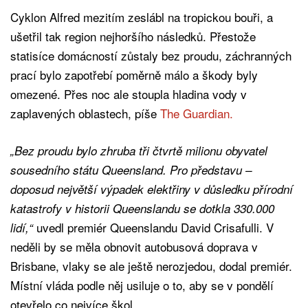
Cyklon Alfred mezitím zeslábl na tropickou bouři, a
ušetřil tak region nejhoršího následků. Přestože
statisíce domácností zůstaly bez proudu, záchranných
prací bylo zapotřebí poměrně málo a škody byly
omezené. Přes noc ale stoupla hladina vody v
zaplavených oblastech, píše
The Guardian.
„Bez proudu bylo zhruba tři čtvrtě milionu obyvatel
sousedního státu Queensland. Pro představu –
doposud největší výpadek elektřiny v důsledku přírodní
katastrofy v historii Queenslandu se dotkla 330.000
uvedl premiér Queenslandu David Crisafulli. V
lidí,“
neděli by se měla obnovit autobusová doprava v
Brisbane, vlaky se ale ještě nerozjedou, dodal premiér.
Místní vláda podle něj usiluje o to, aby se v pondělí
otevřelo co nejvíce škol.