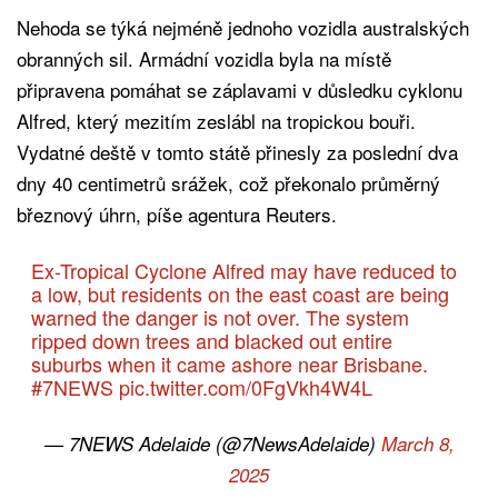
Nehoda se týká nejméně jednoho vozidla australských
obranných sil. Armádní vozidla byla na místě
připravena pomáhat se záplavami v důsledku cyklonu
Alfred, který mezitím zeslábl na tropickou bouři.
Vydatné deště v tomto státě přinesly za poslední dva
dny 40 centimetrů srážek, což překonalo průměrný
březnový úhrn, píše agentura Reuters.
Ex-Tropical Cyclone Alfred may have reduced to
a low, but residents on the east coast are being
warned the danger is not over. The system
ripped down trees and blacked out entire
suburbs when it came ashore near Brisbane.
#7NEWS
pic.twitter.com/0FgVkh4W4L
— 7NEWS Adelaide (@7NewsAdelaide)
March 8,
2025