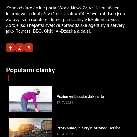
Zpravodajský online portál World News 24 vznikl za účelem
informovat o dění převážně ze zahraničí. Hlavní rubrikou jsou
Zprávy, kam redaktoři denně píší články v lokálním jazyce.
Zdroje jsou největší světové zpravodajské agentury a servery
jako Reuters, BBC, CNN, Al-Džazíra a další.
Populární články
Pozice velblouda: Jak na to
27. 7. 2023
Prozkoumejte skryté atrakce Berlína
13. 4. 2023