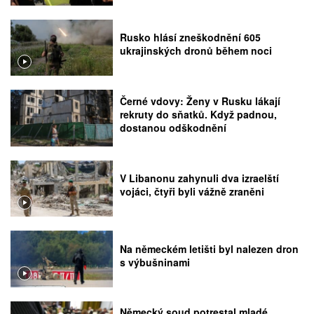
Rusko hlásí zneškodnění 605
ukrajinských dronů během noci
Černé vdovy: Ženy v Rusku lákají
rekruty do sňatků. Když padnou,
dostanou odškodnění
V Libanonu zahynuli dva izraelští
vojáci, čtyři byli vážně zraněni
Na německém letišti byl nalezen dron
s výbušninami
Německý soud potrestal mladé