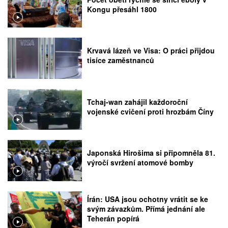
Kongu přesáhl 1800
Krvavá lázeň ve Visa: O práci přijdou
tisíce zaměstnanců
Tchaj-wan zahájil každoroční
vojenské cvičení proti hrozbám Číny
Japonská Hirošima si připomněla 81.
výročí svržení atomové bomby
Írán: USA jsou ochotny vrátit se ke
svým závazkům. Přímá jednání ale
Teherán popírá