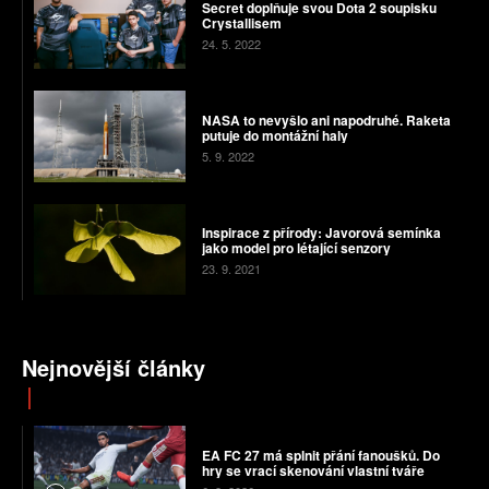
Secret doplňuje svou Dota 2 soupisku
Crystallisem
24. 5. 2022
NASA to nevyšlo ani napodruhé. Raketa
putuje do montážní haly
5. 9. 2022
Inspirace z přírody: Javorová semínka
jako model pro létající senzory
23. 9. 2021
Nejnovější články
EA FC 27 má splnit přání fanoušků. Do
hry se vrací skenování vlastní tváře