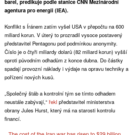
barel, predikuje podle stanice CNN Mezinárodní
agentura pro energii (IEA).
Konflikt s Íránem zatím vyšel USA v přepočtu na 600
miliard korun. V úterý to prozradil vysoce postavený
představitel Pentagonu pod podmínkou anonymity.
Číslo je o čtyři miliardy dolarů (82 miliard korun) vyšší
oproti původním odhadům z konce dubna. Do částky
spadají provozní náklady i výdaje na opravu techniky a
pořízení nových kusů.
„Společný štáb a kontrolní tým se tímto odhadem
neustále zabývají,“
řekl
představitel ministerstva
obrany Jules Hurst, který má na starosti kontrolu
financí.
The cost of the Iran war has risen to $29 billion,