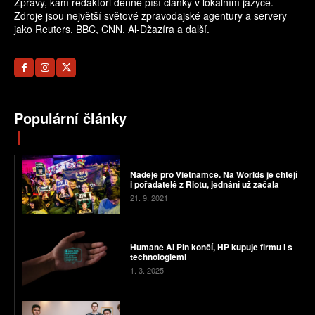
Zprávy, kam redaktoři denně píší články v lokálním jazyce.
Zdroje jsou největší světové zpravodajské agentury a servery
jako Reuters, BBC, CNN, Al-Džazíra a další.
Populární články
Naděje pro Vietnamce. Na Worlds je chtějí
i pořadatelé z Riotu, jednání už začala
21. 9. 2021
Humane AI Pin končí, HP kupuje firmu i s
technologiemi
1. 3. 2025