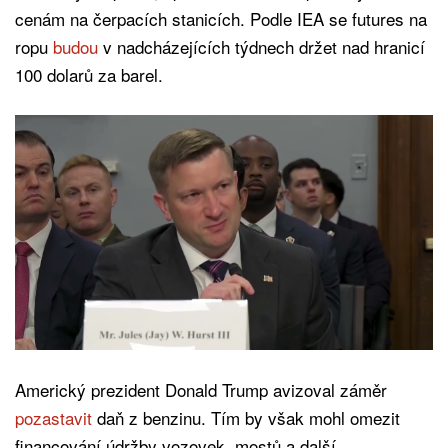
cenám na čerpacích stanicích. Podle IEA se futures na
ropu
budou
v nadcházejících týdnech držet nad hranicí
100 dolarů za barel.
Americký prezident Donald Trump avizoval záměr
pozastavit
daň z benzinu. Tím by však mohl omezit
financování údržby vozovek, mostů a další