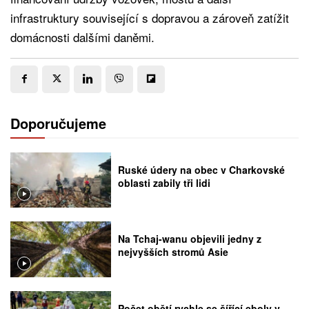
infrastruktury související s dopravou a zároveň zatížit
domácnosti dalšími daněmi.
Doporučujeme
Ruské údery na obec v Charkovské
oblasti zabily tři lidi
Na Tchaj-wanu objevili jedny z
nejvyšších stromů Asie
Počet obětí rychle se šířící eboly v