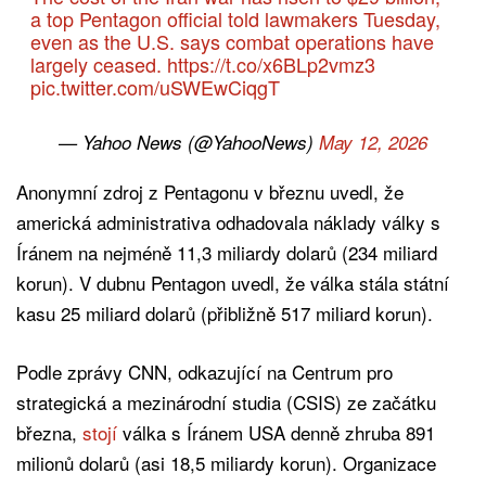
a top Pentagon official told lawmakers Tuesday,
even as the U.S. says combat operations have
largely ceased.
https://t.co/x6BLp2vmz3
pic.twitter.com/uSWEwCiqgT
— Yahoo News (@YahooNews)
May 12, 2026
Anonymní zdroj z Pentagonu v březnu uvedl, že
americká administrativa odhadovala náklady války s
Íránem na nejméně 11,3 miliardy dolarů (234 miliard
korun). V dubnu Pentagon uvedl, že válka stála státní
kasu 25 miliard dolarů (přibližně 517 miliard korun).
Podle zprávy CNN, odkazující na Centrum pro
strategická a mezinárodní studia (CSIS) ze začátku
března,
stojí
válka s Íránem USA denně zhruba 891
milionů dolarů (asi 18,5 miliardy korun). Organizace