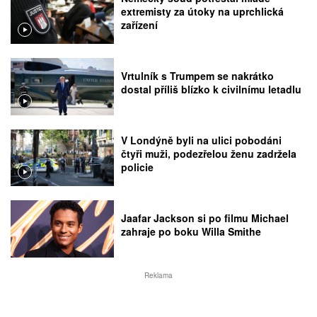
extremisty za útoky na uprchlická
zařízení
Vrtulník s Trumpem se nakrátko
dostal příliš blízko k civilnímu letadlu
V Londýně byli na ulici pobodáni
čtyři muži, podezřelou ženu zadržela
policie
Jaafar Jackson si po filmu Michael
zahraje po boku Willa Smithe
Reklama