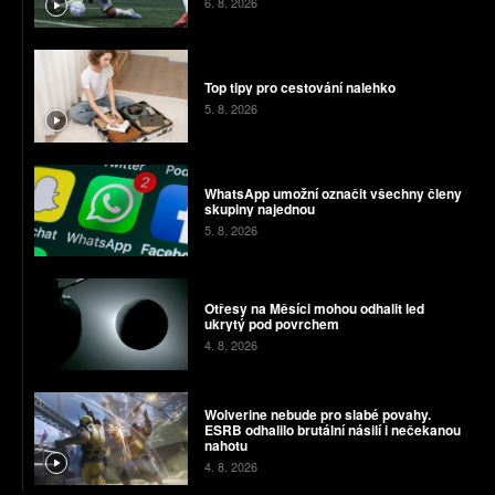
6. 8. 2026
Top tipy pro cestování nalehko
5. 8. 2026
WhatsApp umožní označit všechny členy
skupiny najednou
5. 8. 2026
Otřesy na Měsíci mohou odhalit led
ukrytý pod povrchem
4. 8. 2026
Wolverine nebude pro slabé povahy.
ESRB odhalilo brutální násilí i nečekanou
nahotu
4. 8. 2026