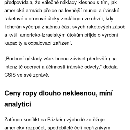
předpovídala, že válečné náklady klesnou s tím, jak
americká armáda přejde na levnější munici a íránské
raketové a dronové útoky zeslábnou ve chvíli, kdy
Teherán vyčerpá značnou část svých raketových zásob
a kvůli americko-izraelským útokům přijde o výrobní
kapacity a odpalovací zařízení.
„Budoucí náklady však budou záviset především na
intenzitě operací a účinnosti íránské odvety,“ dodala
CSIS ve své zprávě.
Ceny ropy dlouho neklesnou, míní
analytici
Zatímco konflikt na Blízkém východě zatěžuje
americký rozpočet, spotřebitelé čelí nepříznivým