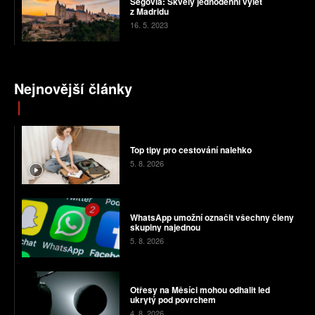
Segovia: Skvělý jednodenní výlet
z Madridu
16. 5. 2023
Nejnovější články
Top tipy pro cestování nalehko
5. 8. 2026
WhatsApp umožní označit všechny členy
skupiny najednou
5. 8. 2026
Otřesy na Měsíci mohou odhalit led
ukrytý pod povrchem
4. 8. 2026