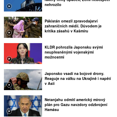
nehrozilo
Pákistán omezil zpravodajství
zahraničních médií. Důvodem je
kritika zásahů v Kašmíru
KLDR pohrozila Japonsku svými
neupřesněnými vojenskými
možnostmi
Japonsko vsadí na bojové drony.
Reaguje na válku na Ukrajině i napětí
v Asii
Netanjahu odmítl americký mírový
plán pro Gazu navzdory odzbrojení
Hamásu