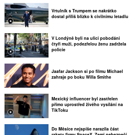
Vrtulník s Trumpem se nakrátko
dostal příliš blízko k civilnímu letadlu
V Londýně byli na ulici pobodáni
čtyři muži, podezřelou ženu zadržela
policie
Jaafar Jackson si po filmu Michael
zahraje po boku Willa Smithe
Mexický influencer byl zastřelen
přímo uprostřed živého vysílání na
TikToku
Do Měsíce nejspíše narazila část
rakety firmy SpaceX, Zemi nebezpečí