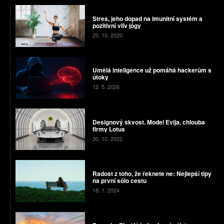
Stres, jeho dopad na imunitní systém a
pozitivní vliv jógy
20. 10. 2020
Umělá inteligence už pomáhá hackerům s
útoky
12. 5. 2026
Designový skvost. Model Evija, chlouba
firmy Lotus
30. 10. 2022
Radost z toho, že řeknete ne: Nejlepší tipy
na první sólo cestu
18. 1. 2024