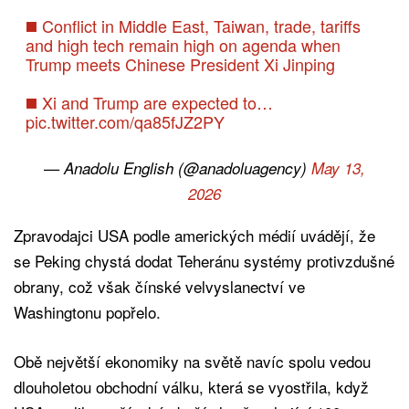
◼️ Conflict in Middle East, Taiwan, trade, tariffs
and high tech remain high on agenda when
Trump meets Chinese President Xi Jinping
◼️ Xi and Trump are expected to…
pic.twitter.com/qa85fJZ2PY
— Anadolu English (@anadoluagency)
May 13,
2026
Zpravodajci USA podle amerických médií uvádějí, že
se Peking chystá dodat Teheránu systémy protivzdušné
obrany, což však čínské velvyslanectví ve
Washingtonu popřelo.
Obě největší ekonomiky na světě navíc spolu vedou
dlouholetou obchodní válku, která se vyostřila, když