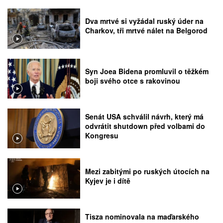
Dva mrtvé si vyžádal ruský úder na
Charkov, tři mrtvé nálet na Belgorod
Syn Joea Bidena promluvil o těžkém
boji svého otce s rakovinou
Senát USA schválil návrh, který má
odvrátit shutdown před volbami do
Kongresu
Mezi zabitými po ruských útocích na
Kyjev je i dítě
Tisza nominovala na maďarského