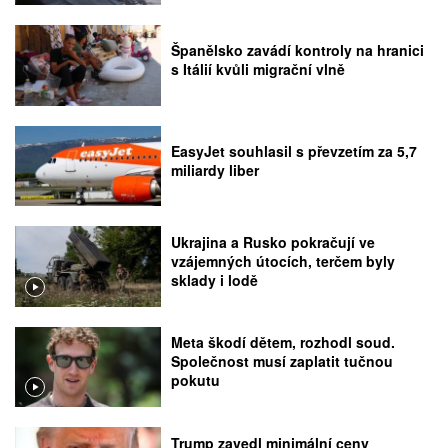
Španělsko zavádí kontroly na hranici
s Itálií kvůli migrační vlně
EasyJet souhlasil s převzetím za 5,7
miliardy liber
Ukrajina a Rusko pokračují ve
vzájemných útocích, terčem byly
sklady i lodě
Meta škodí dětem, rozhodl soud.
Společnost musí zaplatit tučnou
pokutu
Trump zavedl minimální ceny