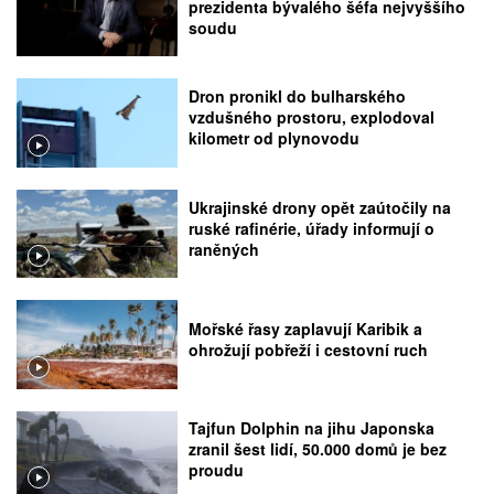
prezidenta bývalého šéfa nejvyššího
soudu
Dron pronikl do bulharského
vzdušného prostoru, explodoval
kilometr od plynovodu
Ukrajinské drony opět zaútočily na
ruské rafinérie, úřady informují o
raněných
Mořské řasy zaplavují Karibik a
ohrožují pobřeží i cestovní ruch
Tajfun Dolphin na jihu Japonska
zranil šest lidí, 50.000 domů je bez
proudu