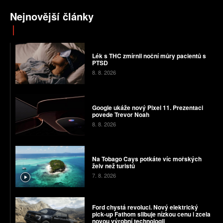
Nejnovější články
Lék s THC zmírnil noční můry pacientů s
PTSD
8. 8. 2026
Google ukáže nový Pixel 11. Prezentaci
povede Trevor Noah
8. 8. 2026
Na Tobago Cays potkáte víc mořských
želv než turistů
7. 8. 2026
Ford chystá revoluci. Nový elektrický
pick-up Fathom slibuje nízkou cenu i zcela
novou výrobní technologii