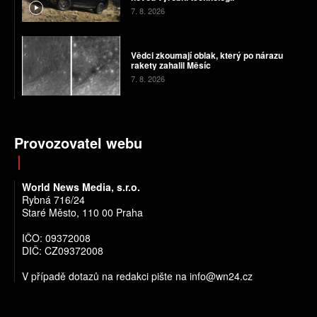
7. 8. 2026
Vědci zkoumají oblak, který po nárazu
rakety zahalil Měsíc
7. 8. 2026
Provozovatel webu
World News Media, s.r.o.
Rybná 716/24
Staré Město, 110 00 Praha
IČO: 09372008
DIČ: CZ09372008
V případě dotazů na redakci pište na info@wn24.cz