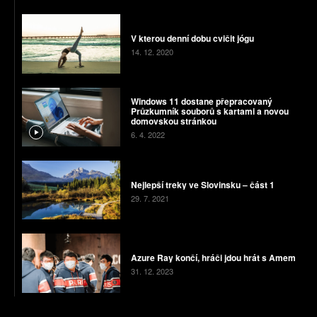
V kterou denní dobu cvičit jógu
14. 12. 2020
Windows 11 dostane přepracovaný
Průzkumník souborů s kartami a novou
domovskou stránkou
6. 4. 2022
Nejlepší treky ve Slovinsku – část 1
29. 7. 2021
Azure Ray končí, hráči jdou hrát s Amem
31. 12. 2023