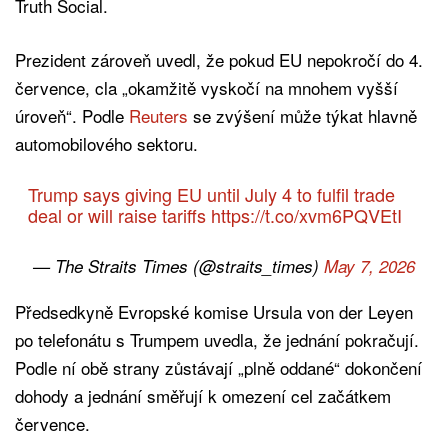
Truth Social.
Prezident zároveň uvedl, že pokud EU nepokročí do 4.
července, cla „okamžitě vyskočí na mnohem vyšší
úroveň“. Podle
Reuters
se zvýšení může týkat hlavně
automobilového sektoru.
Trump says giving EU until July 4 to fulfil trade
deal or will raise tariffs
https://t.co/xvm6PQVEtI
— The Straits Times (@straits_times)
May 7, 2026
Předsedkyně Evropské komise Ursula von der Leyen
po telefonátu s Trumpem uvedla, že jednání pokračují.
Podle ní obě strany zůstávají „plně oddané“ dokončení
dohody a jednání směřují k omezení cel začátkem
července.