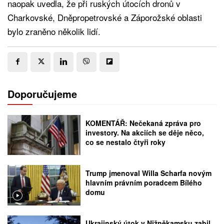
naopak uvedla, že při ruských útocích dronů v
Charkovské, Dněpropetrovské a Záporožské oblasti
bylo zraněno několik lidí.
Doporučujeme
KOMENTÁŘ: Nečekaná zpráva pro
investory. Na akciích se děje něco,
co se nestalo čtyři roky
Trump jmenoval Willa Scharfa novým
hlavním právním poradcem Bílého
domu
Ukrajinský útok v Nižněkamsku zabil