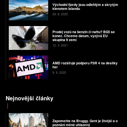
Východní fjordy jsou odlehlým a skrytým
klenotem Islandu
29. 8. 2025
Prodej vozů na benzín či naftu? Blíží se
konec. Chceme datum, vyzývá EU
skupina 9 zemí
12. 3. 2021
AMD rozšiřuje podporu FSR 4 na desítky
her
9. 9. 2025
Nejnovější články
Zapomeňte na Bruggy. Gent je živější a o
poznání méně uhlazený