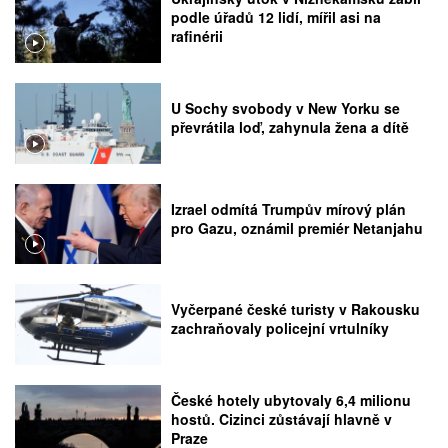
podle úřadů 12 lidí, mířil asi na
rafinérii
U Sochy svobody v New Yorku se
převrátila loď, zahynula žena a dítě
Izrael odmítá Trumpův mírový plán
pro Gazu, oznámil premiér Netanjahu
Vyčerpané české turisty v Rakousku
zachraňovaly policejní vrtulníky
České hotely ubytovaly 6,4 milionu
hostů. Cizinci zůstávají hlavně v
Praze