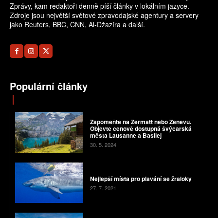
Zprávy, kam redaktoři denně píší články v lokálním jazyce.
Zdroje jsou největší světové zpravodajské agentury a servery
jako Reuters, BBC, CNN, Al-Džazíra a další.
Populární články
Zapomeňte na Zermatt nebo Ženevu.
Objevte cenově dostupná švýcarská
města Lausanne a Basilej
30. 5. 2024
Nejlepší místa pro plavání se žraloky
27. 7. 2021