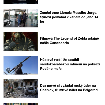
Zemřel otec Lionela Messiho Jorge.
Synovi pomáhal v kariéře od jeho 14
let
Filmová The Legend of Zelda údajně
našla Ganondorfa
Húsíové tvrdí, že zasáhli
saúdskoarabskou rafinerii na pobřeží
Rudého moře
Dva mrtvé si vyžádal ruský úder na
Charkov, tři mrtvé nálet na Belgorod