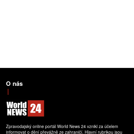
O nás
Zpravodajský online portál World News 24 vznikl za účelem
informovat o dění převážně ze zahraničí. Hlavní rubrikou jsou