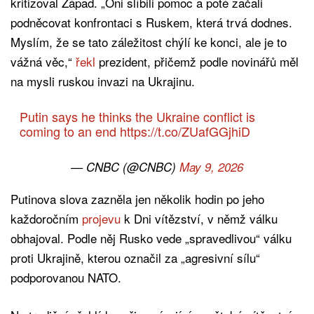
kritizoval Západ. „Oni slíbili pomoc a poté začali
podněcovat konfrontaci s Ruskem, která trvá dodnes.
Myslím, že se tato záležitost chýlí ke konci, ale je to
vážná věc,“
řekl
prezident, přičemž podle novinářů měl
na mysli ruskou invazi na Ukrajinu.
Putin says he thinks the Ukraine conflict is
coming to an end
https://t.co/ZUafGGjhiD
— CNBC (@CNBC)
May 9, 2026
Putinova slova zazněla jen několik hodin po jeho
každoročním
projevu
k Dni vítězství, v němž válku
obhajoval. Podle něj Rusko vede „spravedlivou“ válku
proti Ukrajině, kterou označil za „agresivní sílu“
podporovanou NATO.