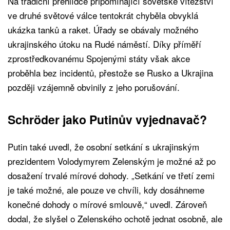
Na tradiční přehlídce připomínající sovětské vítězství
ve druhé světové válce tentokrát chyběla obvyklá
ukázka tanků a raket. Úřady se obávaly možného
ukrajinského útoku na Rudé náměstí. Díky příměří
zprostředkovanému Spojenými státy však akce
proběhla bez incidentů, přestože se Rusko a Ukrajina
později vzájemně obvinily z jeho porušování.
Schröder jako Putinův vyjednavač?
Putin také uvedl, že osobní setkání s ukrajinským
prezidentem Volodymyrem Zelenským je možné až po
dosažení trvalé mírové dohody. „Setkání ve třetí zemi
je také možné, ale pouze ve chvíli, kdy dosáhneme
konečné dohody o mírové smlouvě,“ uvedl. Zároveň
dodal, že slyšel o Zelenského ochotě jednat osobně, ale