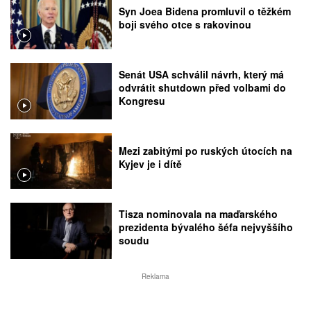
Syn Joea Bidena promluvil o těžkém
boji svého otce s rakovinou
Senát USA schválil návrh, který má
odvrátit shutdown před volbami do
Kongresu
Mezi zabitými po ruských útocích na
Kyjev je i dítě
Tisza nominovala na maďarského
prezidenta bývalého šéfa nejvyššího
soudu
Reklama