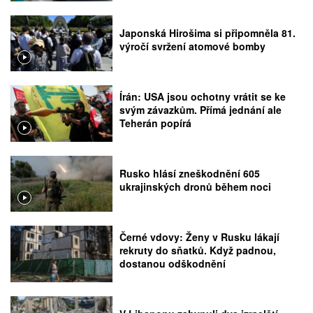
Japonská Hirošima si připomněla 81.
výročí svržení atomové bomby
Írán: USA jsou ochotny vrátit se ke
svým závazkům. Přímá jednání ale
Teherán popírá
Rusko hlásí zneškodnění 605
ukrajinských dronů během noci
Černé vdovy: Ženy v Rusku lákají
rekruty do sňatků. Když padnou,
dostanou odškodnění