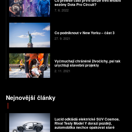
Co přinese část první divize třetí letošní
sezóny Dota Pro Circuit?
7. 6. 2022
Co podniknout v New Yorku – část 3
27. 9. 2021
Vyčmuchají chráněné živočichy, psi tak
urychlují stavební projekty
2. 11. 2021
Nejnovější články
Lucid odkládá elektrické SUV Cosmos.
Rival Tesly Model Y dorazí později,
automobilka nechce opakovat staré
chyby