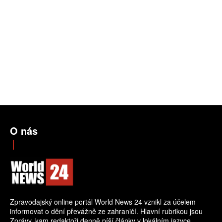
O nás
Zpravodajský online portál World News 24 vznikl za účelem
informovat o dění převážně ze zahraničí. Hlavní rubrikou jsou
Zprávy, kam redaktoři denně píší články v lokálním jazyce.