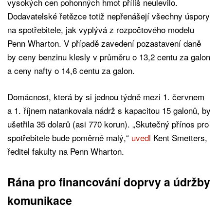
vysokých cen pohonných hmot příliš neulevilo.
Dodavatelské řetězce totiž nepřenášejí všechny úspory
na spotřebitele, jak vyplývá z rozpočtového modelu
Penn Wharton. V případě zavedení pozastavení daně
by ceny benzinu klesly v průměru o 13,2 centu za galon
a ceny nafty o 14,6 centu za galon.
Domácnost, která by si jednou týdně mezi 1. červnem
a 1. říjnem natankovala nádrž s kapacitou 15 galonů, by
ušetřila 35 dolarů (asi 770 korun). „Skutečný přínos pro
spotřebitele bude poměrně malý,“
uvedl
Kent Smetters,
ředitel fakulty na Penn Wharton.
Rána pro financování doprvy a údržby
komunikace