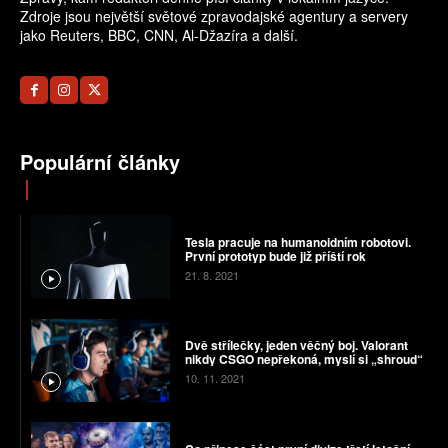
Zdroje jsou největší světové zpravodajské agentury a servery
jako Reuters, BBC, CNN, Al-Džazíra a další.
Populární články
Tesla pracuje na humanoidním robotovi.
První prototyp bude již příští rok
21. 8. 2021
Dvě střílečky, jeden věčný boj. Valorant
nikdy CSGO nepřekoná, myslí si „shroud“
10. 11. 2021