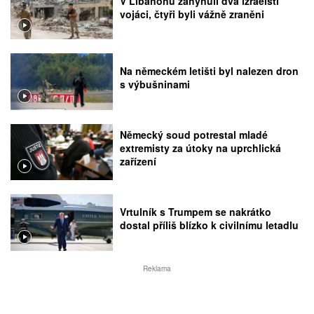
V Libanonu zahynuli dva izraelští
vojáci, čtyři byli vážně zraněni
Na německém letišti byl nalezen dron
s výbušninami
Německý soud potrestal mladé
extremisty za útoky na uprchlická
zařízení
Vrtulník s Trumpem se nakrátko
dostal příliš blízko k civilnímu letadlu
Reklama