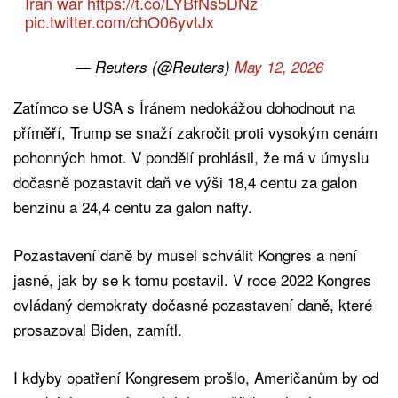
Iran war
https://t.co/LYBfNs5DNz
pic.twitter.com/chO06yvtJx
— Reuters (@Reuters)
May 12, 2026
Zatímco se USA s Íránem nedokážou dohodnout na
příměří, Trump se snaží zakročit proti vysokým cenám
pohonných hmot. V pondělí prohlásil, že má v úmyslu
dočasně pozastavit daň ve výši 18,4 centu za galon
benzinu a 24,4 centu za galon nafty.
Pozastavení daně by musel schválit Kongres a není
jasné, jak by se k tomu postavil. V roce 2022 Kongres
ovládaný demokraty dočasné pozastavení daně, které
prosazoval Biden, zamítl.
I kdyby opatření Kongresem prošlo, Američanům by od