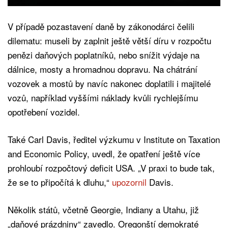
V případě pozastavení daně by zákonodárci čelili
dilematu: museli by zaplnit ještě větší díru v rozpočtu
penězi daňových poplatníků, nebo snížit výdaje na
dálnice, mosty a hromadnou dopravu. Na chátrání
vozovek a mostů by navíc nakonec doplatili i majitelé
vozů, například vyššími náklady kvůli rychlejšímu
opotřebení vozidel.
Také Carl Davis, ředitel výzkumu v Institute on Taxation
and Economic Policy, uvedl, že opatření ještě více
prohloubí rozpočtový deficit USA. „V praxi to bude tak,
že se to připočítá k dluhu,“
upozornil
Davis.
Několik států, včetně Georgie, Indiany a Utahu, již
„daňové prázdniny“ zavedlo. Oregonští demokraté