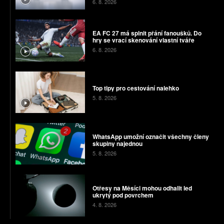
6. 8. 2026
EA FC 27 má splnit přání fanoušků. Do
hry se vrací skenování vlastní tváře
6. 8. 2026
Top tipy pro cestování nalehko
5. 8. 2026
WhatsApp umožní označit všechny členy
skupiny najednou
5. 8. 2026
Otřesy na Měsíci mohou odhalit led
ukrytý pod povrchem
4. 8. 2026