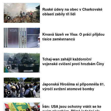
Ruské údery na obec v Charkovské
oblasti zabily tři lidi
Krvavá lázeň ve Visa: O práci přijdou
tisíce zaměstnanců
Tchaj-wan zahájil každoroční
vojenské cvičení proti hrozbám Číny
Japonská Hirošima si připomněla 81.
výročí svržení atomové bomby
Írán: USA jsou ochotny vrátit se ke