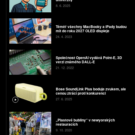
8. 6. 2025
Téměř všechny MacBooky a iPady budou
mít do roku 2027 OLED displeje
24. 4. 2023
Společnost OpenAI vydává Point-E, 3D
verzi známého DALL-E
21. 12. 2022
Bose SoundLink Plus boduje zvukem, ale
cenou ztrácí proti konkurenci
27. 6. 2025
„Plastové bubliny“ v newyorských
restauracích
9. 10. 2020