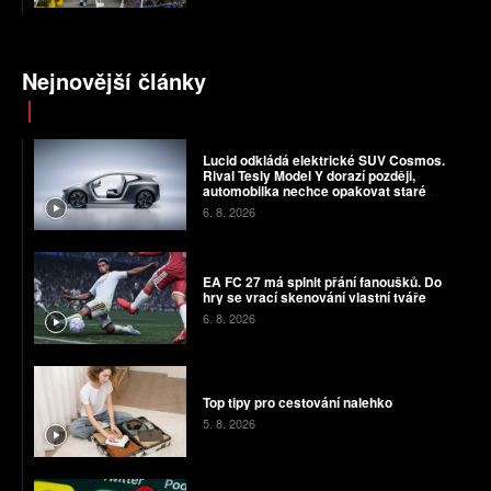
Nejnovější články
Lucid odkládá elektrické SUV Cosmos.
Rival Tesly Model Y dorazí později,
automobilka nechce opakovat staré
chyby
6. 8. 2026
EA FC 27 má splnit přání fanoušků. Do
hry se vrací skenování vlastní tváře
6. 8. 2026
Top tipy pro cestování nalehko
5. 8. 2026