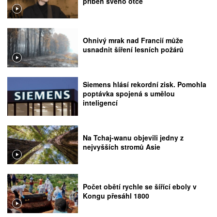
příběh svého otce
Ohnivý mrak nad Francií může
usnadnit šíření lesních požárů
Siemens hlásí rekordní zisk. Pomohla
poptávka spojená s umělou
inteligencí
Na Tchaj-wanu objevili jedny z
nejvyšších stromů Asie
Počet obětí rychle se šířící eboly v
Kongu přesáhl 1800