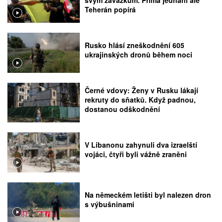
svým závazkům. Přímá jednání ale
Teherán popírá
Rusko hlásí zneškodnění 605
ukrajinských dronů během noci
Černé vdovy: Ženy v Rusku lákají
rekruty do sňatků. Když padnou,
dostanou odškodnění
V Libanonu zahynuli dva izraelští
vojáci, čtyři byli vážně zraněni
Na německém letišti byl nalezen dron
s výbušninami