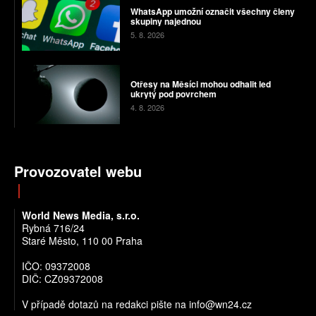
WhatsApp umožní označit všechny členy
skupiny najednou
5. 8. 2026
Otřesy na Měsíci mohou odhalit led
ukrytý pod povrchem
4. 8. 2026
Provozovatel webu
World News Media, s.r.o.
Rybná 716/24
Staré Město, 110 00 Praha
IČO: 09372008
DIČ: CZ09372008
V případě dotazů na redakci pište na info@wn24.cz