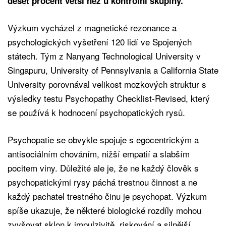
deset procent větší než u kontrolní skupiny.
Výzkum vycházel z magnetické rezonance a
psychologických vyšetření 120 lidí ve Spojených
státech. Tým z Nanyang Technological University v
Singapuru, University of Pennsylvania a California State
University porovnával velikost mozkových struktur s
výsledky testu Psychopathy Checklist-Revised, který
se používá k hodnocení psychopatických rysů.
Psychopatie se obvykle spojuje s egocentrickým a
antisociálním chováním, nižší empatií a slabším
pocitem viny. Důležité ale je, že ne každý člověk s
psychopatickými rysy páchá trestnou činnost a ne
každý pachatel trestného činu je psychopat. Výzkum
spíše ukazuje, že některé biologické rozdíly mohou
zvyšovat sklon k impulzivitě, riskování a silnější