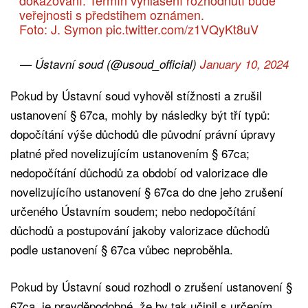
veřejnosti s předstihem oznámen.
Foto: J. Symon
pic.twitter.com/z1VQyKt8uV
— Ústavní soud (@usoud_official)
January 10, 2024
Pokud by Ústavní soud vyhověl stížnosti a zrušil
ustanovení § 67ca, mohly by následky být tří typů:
dopočítání výše důchodů dle původní právní úpravy
platné před novelizujícím ustanovením § 67ca;
nedopočítání důchodů za období od valorizace dle
novelizujícího ustanovení § 67ca do dne jeho zrušení
určeného Ústavním soudem; nebo nedopočítání
důchodů a postupování jakoby valorizace důchodů
podle ustanovení § 67ca vůbec neproběhla.
Pokud by Ústavní soud rozhodl o zrušení ustanovení §
67ca, je pravděpodobné, že by tak učinil s určením