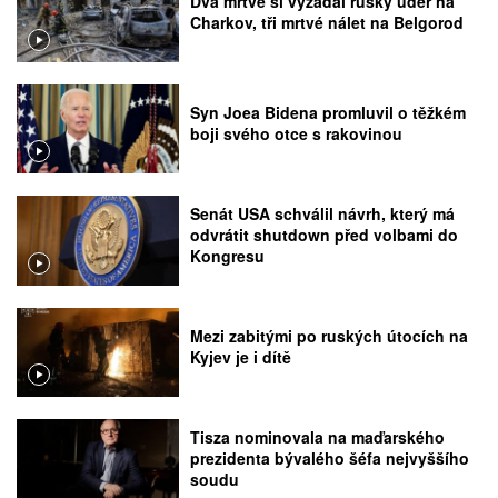
Dva mrtvé si vyžádal ruský úder na
Charkov, tři mrtvé nálet na Belgorod
Syn Joea Bidena promluvil o těžkém
boji svého otce s rakovinou
Senát USA schválil návrh, který má
odvrátit shutdown před volbami do
Kongresu
Mezi zabitými po ruských útocích na
Kyjev je i dítě
Tisza nominovala na maďarského
prezidenta bývalého šéfa nejvyššího
soudu