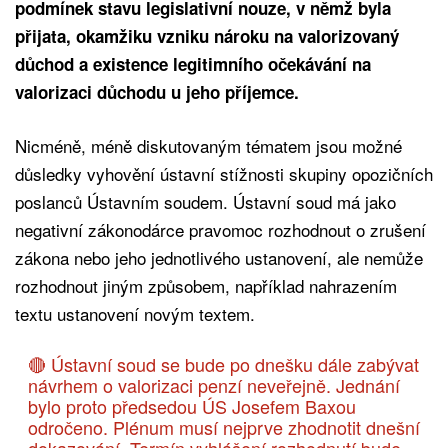
podmínek stavu legislativní nouze, v němž byla
přijata, okamžiku vzniku nároku na valorizovaný
důchod a existence legitimního očekávání na
valorizaci důchodu u jeho příjemce.
Nicméně, méně diskutovaným tématem jsou možné
důsledky vyhovění ústavní stížnosti skupiny opozičních
poslanců Ústavním soudem. Ústavní soud má jako
negativní zákonodárce pravomoc rozhodnout o zrušení
zákona nebo jeho jednotlivého ustanovení, ale nemůže
rozhodnout jiným způsobem, například nahrazením
textu ustanovení novým textem.
🔴 Ústavní soud se bude po dnešku dále zabývat
návrhem o valorizaci penzí neveřejně. Jednání
bylo proto předsedou ÚS Josefem Baxou
odročeno. Plénum musí nejprve zhodnotit dnešní
dokazování. Termín vyhlášení rozhodnutí bude