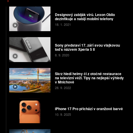
Designový zabiják virů. Lexon Oblio
dezinfikuje a nabíjí mobilní telefony
18. 1. 2021
Sony představí 17. září svou vlajkovou
loď s názvem Xperia 5 II
8. 9. 2020
Skrz hledí helmy či z otočné restaurace
na televizní věži. Tipy na nejlepší výhledy
v Mnichově
28. 9. 2022
iPhone 17 Pro přichází v oranžové barvě
10. 9. 2025