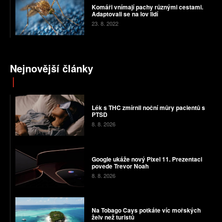
Komáři vnímají pachy různými cestami.
Adaptovali se na lov lidí
23. 8. 2022
Nejnovější články
Lék s THC zmírnil noční můry pacientů s
PTSD
8. 8. 2026
Google ukáže nový Pixel 11. Prezentaci
povede Trevor Noah
8. 8. 2026
Na Tobago Cays potkáte víc mořských
želv než turistů