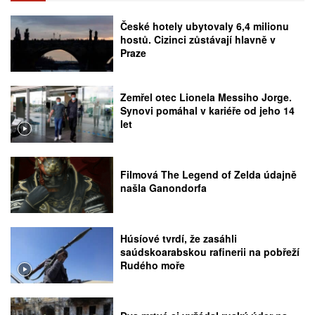
České hotely ubytovaly 6,4 milionu
hostů. Cizinci zůstávají hlavně v
Praze
Zemřel otec Lionela Messiho Jorge.
Synovi pomáhal v kariéře od jeho 14
let
Filmová The Legend of Zelda údajně
našla Ganondorfa
Húsíové tvrdí, že zasáhli
saúdskoarabskou rafinerii na pobřeží
Rudého moře