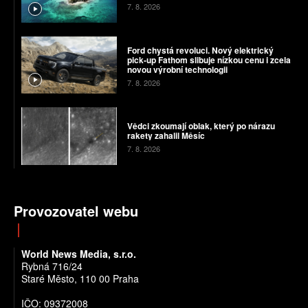
7. 8. 2026
Ford chystá revoluci. Nový elektrický
pick-up Fathom slibuje nízkou cenu i zcela
novou výrobní technologii
7. 8. 2026
Vědci zkoumají oblak, který po nárazu
rakety zahalil Měsíc
7. 8. 2026
Provozovatel webu
World News Media, s.r.o.
Rybná 716/24
Staré Město, 110 00 Praha
IČO: 09372008