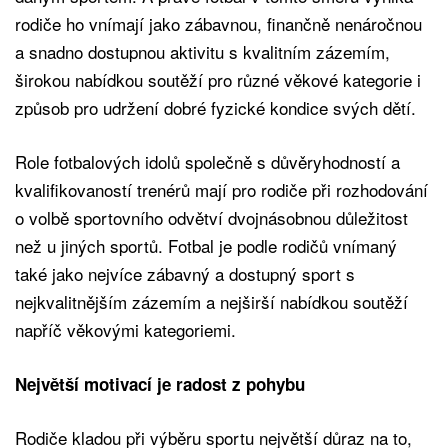
rodiče ho vnímají jako zábavnou, finančně nenáročnou
a snadno dostupnou aktivitu s kvalitním zázemím,
širokou nabídkou soutěží pro různé věkové kategorie i
způsob pro udržení dobré fyzické kondice svých dětí.
Role fotbalových idolů společně s důvěryhodností a
kvalifikovaností trenérů mají pro rodiče při rozhodování
o volbě sportovního odvětví dvojnásobnou důležitost
než u jiných sportů. Fotbal je podle rodičů vnímaný
také jako nejvíce zábavný a dostupný sport s
nejkvalitnějším zázemím a nejširší nabídkou soutěží
napříč věkovými kategoriemi.
Největší motivací je radost z pohybu
Rodiče kladou při výběru sportu největší důraz na to,