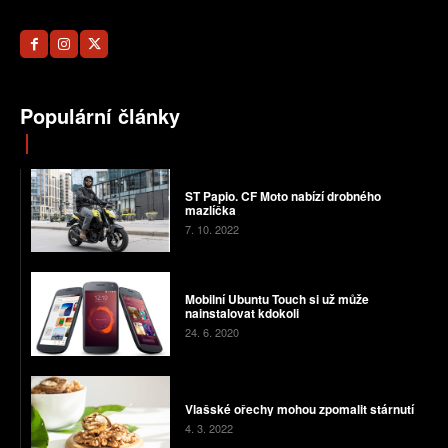
Populární články
ST Papio. CF Moto nabízí drobného
mazlíčka
7. 10. 2022
Mobilní Ubuntu Touch si už může
nainstalovat kdokoli
24. 6. 2020
Vlašské ořechy mohou zpomalit stárnutí
4. 3. 2022