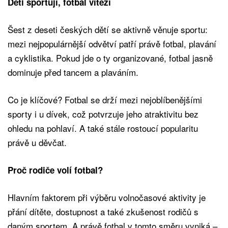
Děti sportují, fotbal vítězí
Šest z deseti českých dětí se aktivně věnuje sportu:
mezi nejpopulárnější odvětví patří právě fotbal, plavání
a cyklistika. Pokud jde o ty organizované, fotbal jasně
dominuje před tancem a plaváním.
Co je klíčové? Fotbal se drží mezi nejoblíbenějšími
sporty i u dívek, což potvrzuje jeho atraktivitu bez
ohledu na pohlaví. A také stále rostoucí popularitu
právě u děvčat.
Proč rodiče volí fotbal?
Hlavním faktorem při výběru volnočasové aktivity je
přání dítěte, dostupnost a také zkušenost rodičů s
daným sportem. A právě fotbal v tomto směru vyniká –