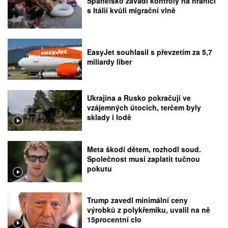
Španělsko zavádí kontroly na hranici
s Itálií kvůli migrační vlně
EasyJet souhlasil s převzetím za 5,7
miliardy liber
Ukrajina a Rusko pokračují ve
vzájemných útocích, terčem byly
sklady i lodě
Meta škodí dětem, rozhodl soud.
Společnost musí zaplatit tučnou
pokutu
Trump zavedl minimální ceny
výrobků z polykřemíku, uvalil na ně
15procentní clo