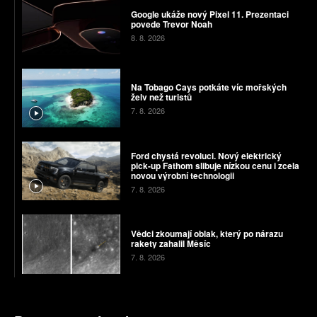
Google ukáže nový Pixel 11. Prezentaci
povede Trevor Noah
8. 8. 2026
Na Tobago Cays potkáte víc mořských
želv než turistů
7. 8. 2026
Ford chystá revoluci. Nový elektrický
pick-up Fathom slibuje nízkou cenu i zcela
novou výrobní technologii
7. 8. 2026
Vědci zkoumají oblak, který po nárazu
rakety zahalil Měsíc
7. 8. 2026