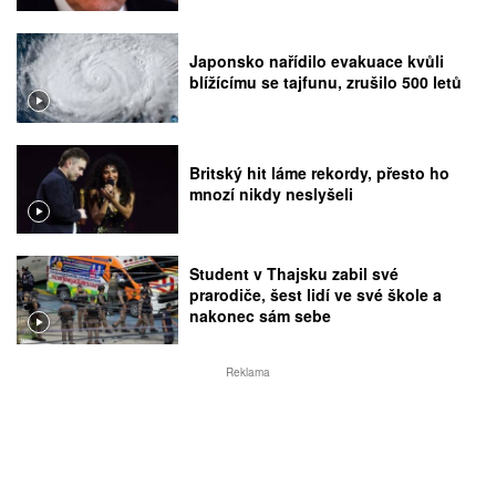
Japonsko nařídilo evakuace kvůli
blížícímu se tajfunu, zrušilo 500 letů
Britský hit láme rekordy, přesto ho
mnozí nikdy neslyšeli
Student v Thajsku zabil své
prarodiče, šest lidí ve své škole a
nakonec sám sebe
Reklama