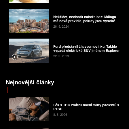
Nekřičet, nechodit nahoře bez: Málaga
má nová pravidla, pokuty jsou vysoké
26. 9. 2024
Ford představil žhavou novinku. Takhle
vypadá elektrické SUV jménem Explorer
22. 3. 2023
Nejnovější články
Lék s THC zmírnil noční můry pacientů s
PTSD
8. 8. 2026