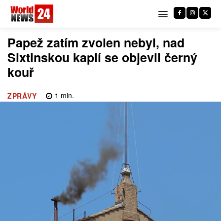
Papež zatím zvolen nebyl, nad
Sixtinskou kaplí se objevil černý
kouř
1
min.
ZPRÁVY