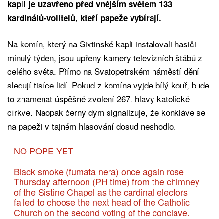
kapli je uzavřeno před vnějším světem 133
kardinálů-volitelů, kteří papeže vybírají.
Na komín, který na Sixtinské kapli instalovali hasiči
minulý týden, jsou upřeny kamery televizních štábů z
celého světa. Přímo na Svatopetrském náměstí dění
sledují tisíce lidí. Pokud z komína vyjde bílý kouř, bude
to znamenat úspěšné zvolení 267. hlavy katolické
církve. Naopak černý dým signalizuje, že konkláve se
na papeži v tajném hlasování dosud neshodlo.
NO POPE YET
Black smoke (fumata nera) once again rose
Thursday afternoon (PH time) from the chimney
of the Sistine Chapel as the cardinal electors
failed to choose the next head of the Catholic
Church on the second voting of the conclave.