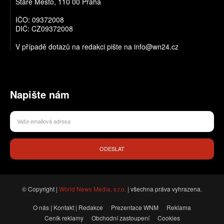
Staré Město, 110 00 Praha
IČO: 09372008
DIČ: CZ09372008
V případě dotazů na redakci pište na info@wn24.cz
Napište nám
ODESLAT
© Copyright |
World News Media, s.r.o.
| všechna práva vyhrazena.
O nás | Kontakt | Redakce
Prezentace WNM
Reklama
Ceník reklamy
Obchodní zastoupení
Cookies