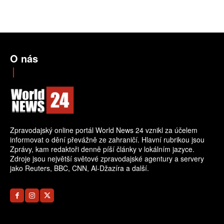
O nás
Zpravodajský online portál World News 24 vznikl za účelem
informovat o dění převážně ze zahraničí. Hlavní rubrikou jsou
Zprávy, kam redaktoři denně píší články v lokálním jazyce.
Zdroje jsou největší světové zpravodajské agentury a servery
jako Reuters, BBC, CNN, Al-Džazíra a další.