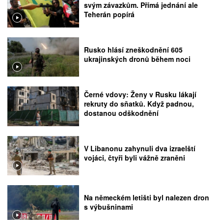
svým závazkům. Přímá jednání ale
Teherán popírá
Rusko hlásí zneškodnění 605
ukrajinských dronů během noci
Černé vdovy: Ženy v Rusku lákají
rekruty do sňatků. Když padnou,
dostanou odškodnění
V Libanonu zahynuli dva izraelští
vojáci, čtyři byli vážně zraněni
Na německém letišti byl nalezen dron
s výbušninami