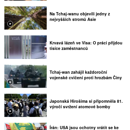
Na Tchaj-wanu objevili jedny z
nejvyšších stromů Asie
Krvavá lázeň ve Visa: O práci přijdou
tisíce zaměstnanců
Tchaj-wan zahájil každoroční
vojenské cvičení proti hrozbám Číny
Japonská Hirošima si připomněla 81.
výročí svržení atomové bomby
Írán: USA jsou ochotny vrátit se ke