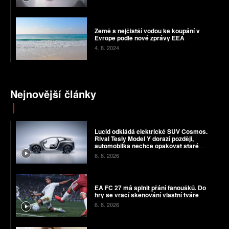
Země s nejčistší vodou ke koupání v
Evropě podle nové zprávy EEA
4. 8. 2024
Nejnovější články
Lucid odkládá elektrické SUV Cosmos.
Rival Tesly Model Y dorazí později,
automobilka nechce opakovat staré
chyby
6. 8. 2026
EA FC 27 má splnit přání fanoušků. Do
hry se vrací skenování vlastní tváře
6. 8. 2026