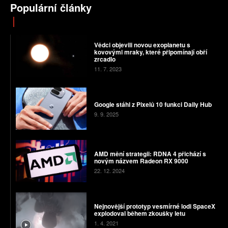
Populární články
Vědci objevili novou exoplanetu s
kovovými mraky, které připomínají obří
zrcadlo
11. 7. 2023
Google stáhl z Pixelů 10 funkci Daily Hub
9. 9. 2025
AMD mění strategii: RDNA 4 přichází s
novým názvem Radeon RX 9000
22. 12. 2024
Nejnovější prototyp vesmírné lodi SpaceX
explodoval během zkoušky letu
1. 4. 2021