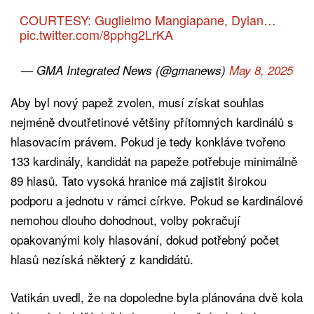
COURTESY: Guglielmo Mangiapane, Dylan…
pic.twitter.com/8pphg2LrKA
— GMA Integrated News (@gmanews)
May 8, 2025
Aby byl nový papež zvolen, musí získat souhlas
nejméně dvoutřetinové většiny přítomných kardinálů s
hlasovacím právem. Pokud je tedy konkláve tvořeno
133 kardinály, kandidát na papeže potřebuje minimálně
89 hlasů. Tato vysoká hranice má zajistit širokou
podporu a jednotu v rámci církve. Pokud se kardinálové
nemohou dlouho dohodnout, volby pokračují
opakovanými koly hlasování, dokud potřebný počet
hlasů nezíská některý z kandidátů.
Vatikán uvedl, že na dopoledne byla plánována dvě kola