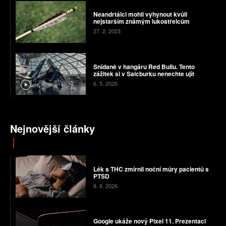
Neandrtálci mohli vyhynout kvůli
nejstarším známým lukostřelcům
27. 2. 2023
Snídaně v hangáru Red Bullu. Tento
zážitek si v Salcburku nenechte ujít
6. 5. 2026
Nejnovější články
Lék s THC zmírnil noční můry pacientů s
PTSD
8. 8. 2026
Google ukáže nový Pixel 11. Prezentaci