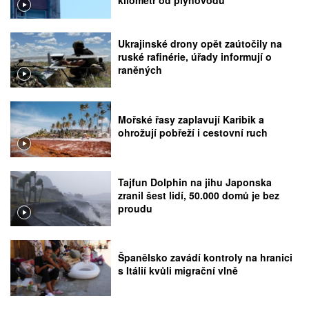
kilometr od plynovodu
Ukrajinské drony opět zaútočily na
ruské rafinérie, úřady informují o
raněných
Mořské řasy zaplavují Karibik a
ohrožují pobřeží i cestovní ruch
Tajfun Dolphin na jihu Japonska
zranil šest lidí, 50.000 domů je bez
proudu
Španělsko zavádí kontroly na hranici
s Itálií kvůli migrační vlně