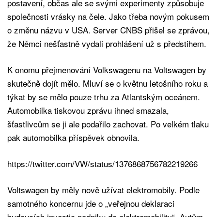
postavení, občas ale se svými experimenty způsobuje
společnosti vrásky na čele. Jako třeba novým pokusem
o změnu názvu v USA. Server CNBS přišel se zprávou,
že Němci nešťastně vydali prohlášení už s předstihem.
K onomu přejmenování Volkswagenu na Voltswagen by
skutečně dojít mělo. Mluví se o květnu letošního roku a
týkat by se mělo pouze trhu za Atlantským oceánem.
Automobilka tiskovou zprávu ihned smazala,
šťastlivcům se ji ale podařilo zachovat. Po velkém tlaku
pak automobilka příspěvek obnovila.
https://twitter.com/VW/status/1376868756782219266
Voltswagen by měly nově užívat elektromobily. Podle
samotného koncernu jde o „veřejnou deklaraci
budoucích investic podniku do elektromobility“. Autům