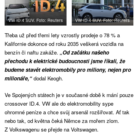
VW ID.4 SUV. Foto: Reuters
VW ID.4 SUV. Foto: Reuters
Třeba už před třemi lety vzrostly prodeje o 78 % a
Kalifornie dokonce od roku 2035 veškerá vozidla na
benzín či naftu zakáže.
„Od začátku našeho
přechodu k elektrické budoucnosti jsme říkali, že
budeme stavět elektromobily pro miliony, nejen pro
dodal Keogh.
milionáře,“
Ve Spojených státech je v současné době k mání pouze
crossover ID.4. VW ale do elektromobility sype
ohromné peníze a chce svůj arsenál rozšiřovat. Ať tak
nebo tak, od května čeká Němce za mořem zlom.
Z Volkswagenu se přejde na Voltswagen.