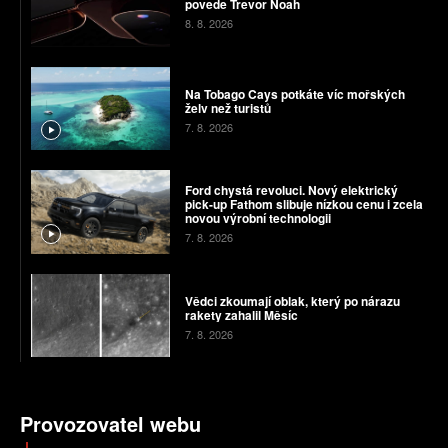
povede Trevor Noah
8. 8. 2026
Na Tobago Cays potkáte víc mořských
želv než turistů
7. 8. 2026
Ford chystá revoluci. Nový elektrický
pick-up Fathom slibuje nízkou cenu i zcela
novou výrobní technologii
7. 8. 2026
Vědci zkoumají oblak, který po nárazu
rakety zahalil Měsíc
7. 8. 2026
Provozovatel webu