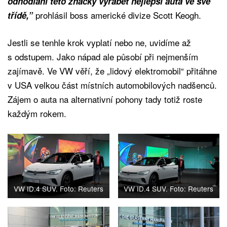
odhodlání této značky vyrábět nejlepší auta ve své
prohlásil boss americké divize Scott Keogh.
třídě,”
Jestli se tenhle krok vyplatí nebo ne, uvidíme až
s odstupem. Jako nápad ale působí při nejmenším
zajímavě. Ve VW věří, že „lidový elektromobil“ přitáhne
v USA velkou část místních automobilových nadšenců.
Zájem o auta na alternativní pohony tady totiž roste
každým rokem.
VW ID.4 SUV. Foto: Reuters
VW ID.4 SUV. Foto: Reuters