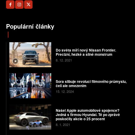
Populární články
Do světa míří nový Nissan Frontier.
Precizní, hezké a silné monstrum
8. 12. 2021
Sora slibuje revoluci filmového průmyslu,
čelí ale omezením
15. 12. 2024
Našel Apple automobilové spojence?
Jedná s firmou Hyundai. Té po zprávě
poskočily akcie o 25 procent
8. 1. 2021