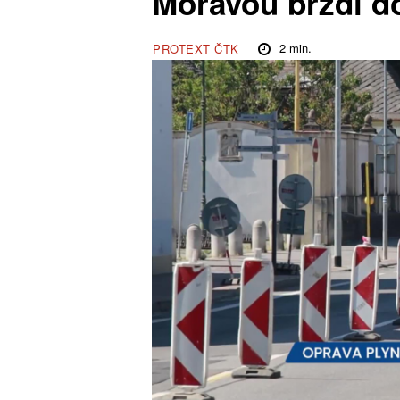
Moravou brzdí d
2
min.
PROTEXT ČTK