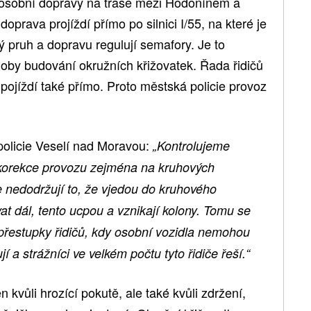
á osobní dopravy na trase mezi Hodonínem a
prava projíždí přímo po silnici I/55, na které je
 pruh a dopravu regulují semafory. Je to
z doby budování okružních křižovatek. Řada řidičů
pojíždí také přímo. Proto městská policie provoz
 policie Veselí nad Moravou:
„Kontrolujeme
korekce provozu zejména na kruhových
ce nedodržují to, že vjedou do kruhového
at dál, tento ucpou a vznikají kolony. Tomu se
přestupky řidičů, kdy osobní vozidla nemohou
í a strážníci ve velkém počtu tyto řidiče řeší.“
n kvůli hrozící pokutě, ale také kvůli zdržení,