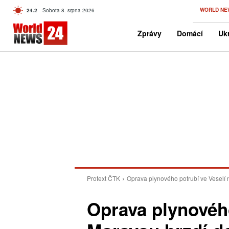
C
WORLD NE
24.2
Sobota 8. srpna 2026
Czech
Zprávy
Domácí
Ukr
Protext ČTK
Oprava plynového potrubí ve Veselí
Oprava plynového