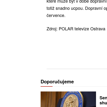
které může být v době dopravní
totiž snadno ucpou. Dopravní op
července.
Zdroj: POLAR televize Ostrava
Doporučujeme
Sen
shu