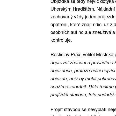
Objížďka se tedy nejvíc dotýk
Uherským Hradištěm. Nákladní do
zachovaný vždy jeden průjezdný
opatření, které znají řidiči už 
osobních aut ho ale zneužívá a 
kontroluje.
Rostislav Prax, velitel Městská
dopravní značení a provádíme 
objezdech, protože řidiči nejví
objezdu, aniž by mohli pokračov
snažíme zabránit. Dále řešíme 
projíždět stavbou, toto nedodržuj
Projet stavbou se nevyplatí neje