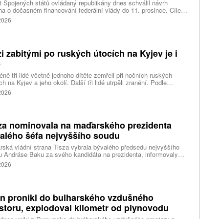
 Spojených států ovládaný republikány dnes schválil návrh
a o dočasném financování federální vlády do 11. prosince. Cílem
ení je předejít před listopadovými volbami do Kongresu
 2026
vanému shutdownu, tedy omezení chodu vlády v důsledku
váleného financování. Píše o tom agentura Reuters.
i zabitými po ruských útocích na Kyjev je i
ě
ně tři lidé včetně jednoho dítěte zemřeli při nočních ruských
ch na Kyjev a jeho okolí. Další tři lidé utrpěli zranění. Podle
inských úřadů Rusové použili mimo jiné balistické rakety.
 2026
za nominovala na maďarského prezidenta
alého šéfa nejvyššího soudu
ská vládní strana Tisza vybrala bývalého předsedu nejvyššího
 Andráse Baku za svého kandidáta na prezidenta, informovaly
vé agentury. Očekává se, že András Baka bude v úterý zvolen v
 2026
mentu novou hlavou státu.
n pronikl do bulharského vzdušného
storu, explodoval kilometr od plynovodu