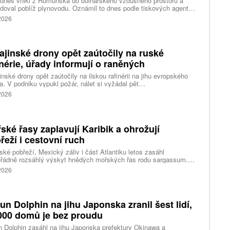
 dnes vnikl z Rumunska do bulharského vzdušného prostoru a
doval poblíž plynovodu. Oznámil to dnes podle tiskových agentur
rský premiér Rumen Radev. Dron podle něj nesl velké množství
 2026
nin, píše agentura DPA.
ajinské drony opět zaútočily na ruské
inérie, úřady informují o raněných
inské drony opět zaútočily na ilskou rafinérii na jihu evropského
. V podniku vypukl požár, nálet si vyžádal pět
ých, informoval krizový štáb Krasnodarského kraje. Další dva lidi
 2026
l dron v Zadonsku na Donu, oznámil gubernátor Lipecké oblasti
Artamonov. Ruské úřady informovaly o zničení stovek
inských dronů během uplynulé noci. Ukrajinské drony podle Kyjeva
ly rafinérie v Ilsku a v Syzrani.
ské řasy zaplavují Karibik a ohrožují
řeží i cestovní ruch
ské pobřeží, Mexický záliv i část Atlantiku letos zasáhl
řádně rozsáhlý výskyt hnědých mořských řas rodu sargassum.
ážích se hromadí miliony tun biomasy, která po vyplavení rychle
 2026
vá, zhoršuje kvalitu vody, omezuje život mořských organismů a
eň působí značné problémy turistickým oblastem závislým na
ěvnících.
fun Dolphin na jihu Japonska zranil šest lidí,
000 domů je bez proudu
n Dolphin zasáhl na jihu Japonska prefektury Okinawa a