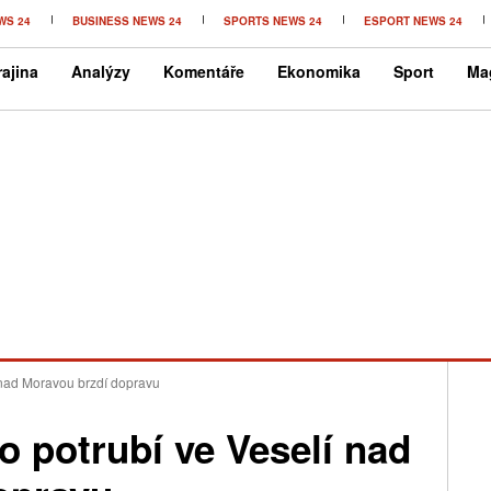
WS 24
BUSINESS NEWS 24
SPORTS NEWS 24
ESPORT NEWS 24
ajina
Analýzy
Komentáře
Ekonomika
Sport
Ma
 nad Moravou brzdí dopravu
 potrubí ve Veselí nad