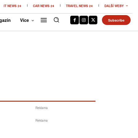
IT NEWS 24
CAR NEWS 24
TRAVEL NEWS 24
DALŠÍ WEBY
gazín
Více
Subscribe
Reklama
Reklama