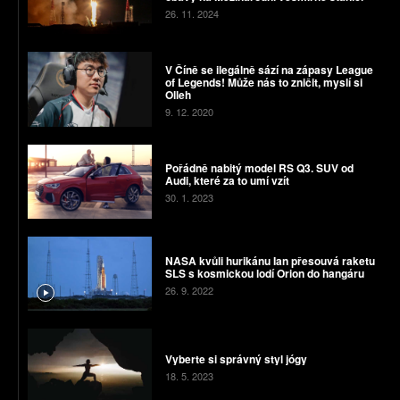
26. 11. 2024
V Číně se ilegálně sází na zápasy League
of Legends! Může nás to zničit, myslí si
Olleh
9. 12. 2020
Pořádně nabitý model RS Q3. SUV od
Audi, které za to umí vzít
30. 1. 2023
NASA kvůli hurikánu Ian přesouvá raketu
SLS s kosmickou lodí Orion do hangáru
26. 9. 2022
Vyberte si správný styl jógy
18. 5. 2023