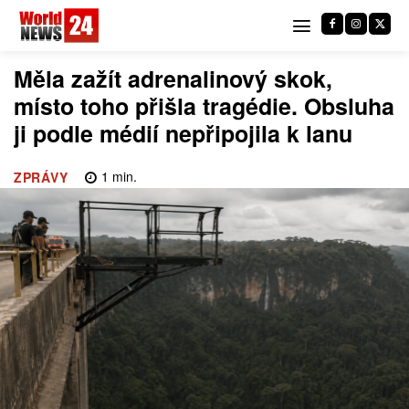
Měla zažít adrenalinový skok,
místo toho přišla tragédie. Obsluha
ji podle médií nepřipojila k lanu
1
min.
ZPRÁVY