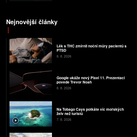
Nejnovější články
Lék s THC zmírnil noční můry pacientů s
PTSD
8. 8. 2026
Google ukáže nový Pixel 11. Prezentaci
povede Trevor Noah
8. 8. 2026
Na Tobago Cays potkáte víc mořských
želv než turistů
7. 8. 2026