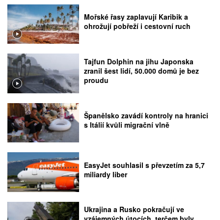
Mořské řasy zaplavují Karibik a
ohrožují pobřeží i cestovní ruch
Tajfun Dolphin na jihu Japonska
zranil šest lidí, 50.000 domů je bez
proudu
Španělsko zavádí kontroly na hranici
s Itálií kvůli migrační vlně
EasyJet souhlasil s převzetím za 5,7
miliardy liber
Ukrajina a Rusko pokračují ve
vzájemných útocích, terčem byly