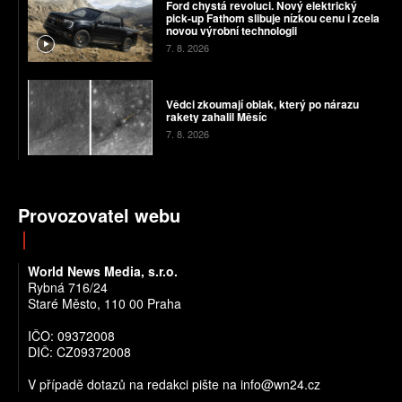
Ford chystá revoluci. Nový elektrický
pick-up Fathom slibuje nízkou cenu i zcela
novou výrobní technologii
7. 8. 2026
Vědci zkoumají oblak, který po nárazu
rakety zahalil Měsíc
7. 8. 2026
Provozovatel webu
World News Media, s.r.o.
Rybná 716/24
Staré Město, 110 00 Praha
IČO: 09372008
DIČ: CZ09372008
V případě dotazů na redakci pište na info@wn24.cz