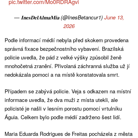
pic.twitter.com/Mo0RDRAgvi
— 𝐈𝐧𝐞𝐬𝐃𝐞𝐥𝐀𝐥𝐦𝐚𝐌𝐢𝐚 (@InesBetancur1)
June 13,
2026
Podle informací médií nebyla před skokem provedena
správná fixace bezpečnostního vybavení. Brazilská
policie uvedla, že pád z velké výšky způsobil ženě
mnohočetná zranění. Přivolaná záchranná služba už jí
nedokázala pomoci a na místě konstatovala smrt.
Případem se zabývá policie. Veja s odkazem na místní
informace uvedla, že dva muži z místa utekli, ale
policisté je našli v lesním porostu pomocí vrtulníku
Águia. Celkem bylo podle médií zadrženo šest lidí.
Maria Eduarda Rodrigues de Freitas pocházela z města