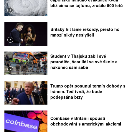
blížícímu se tajfunu, zrušilo 500 letů
Britský hit láme rekordy, přesto ho
mnozí nikdy neslyšeli
Student v Thajsku zabil své
prarodiče, šest lidí ve své škole a
nakonec sám sebe
Trump opět posunul termín dohody s
Íránem. Teď tvrdí, že bude
podepsána brzy
Coinbase v Británii spouští
obchodování s americkými akciemi