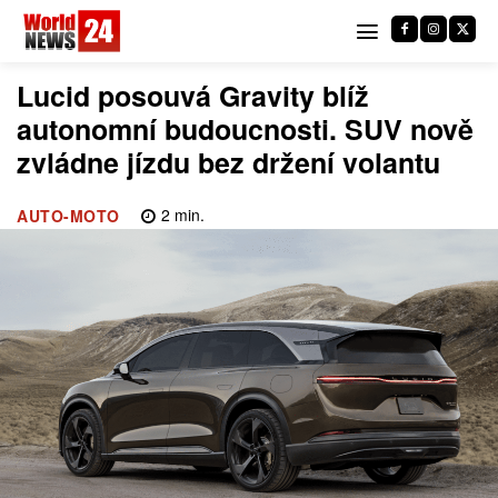
Lucid posouvá Gravity blíž
autonomní budoucnosti. SUV nově
zvládne jízdu bez držení volantu
2
min.
AUTO-MOTO