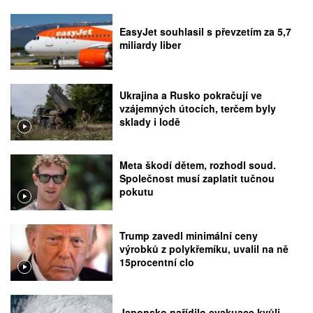
EasyJet souhlasil s převzetím za 5,7
miliardy liber
Ukrajina a Rusko pokračují ve
vzájemných útocích, terčem byly
sklady i lodě
Meta škodí dětem, rozhodl soud.
Společnost musí zaplatit tučnou
pokutu
Trump zavedl minimální ceny
výrobků z polykřemíku, uvalil na ně
15procentní clo
Japonsko nařídilo evakuace kvůli