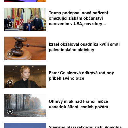
Trump podepsal nová nařízení
omezující získání občanství
narozením v USA, navzdory
rozhodnutí Nejvyššího soudu
Izrael obžaloval osadníka kvůli smrti
palestinského aktivisty
Ester Geislerová odkrývá rodinný
příběh svého otce
Ohnivý mrak nad Francií může
usnadnit šíření lesních požárů
Siemens hlásí rekordní zisk. Pomohla