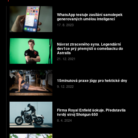
WhatsApp testuje zasílání samolepek
generovaných umělou inteligencí
17. 8. 2023
Návrat ztraceného syna. Legendární
dev1ce prý přemýšlí o comebacku do
Astralis
21. 12. 2021
15minutová praxe jógy pro hektické dny
9. 12. 2022
Firma Royal Enfield šokuje. Představila
tvrdý stroj Shotgun 650
8. 4. 2024