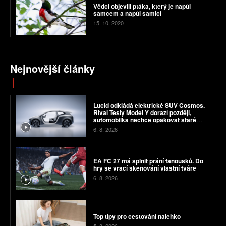
Vědci objevili ptáka, který je napůl
samcem a napůl samicí
15. 10. 2020
Nejnovější články
Lucid odkládá elektrické SUV Cosmos.
Rival Tesly Model Y dorazí později,
automobilka nechce opakovat staré
chyby
6. 8. 2026
EA FC 27 má splnit přání fanoušků. Do
hry se vrací skenování vlastní tváře
6. 8. 2026
Top tipy pro cestování nalehko