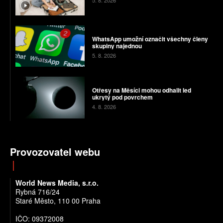
5. 8. 2026
WhatsApp umožní označit všechny členy
skupiny najednou
5. 8. 2026
Otřesy na Měsíci mohou odhalit led
ukrytý pod povrchem
4. 8. 2026
Provozovatel webu
World News Media, s.r.o.
Rybná 716/24
Staré Město, 110 00 Praha
IČO: 09372008