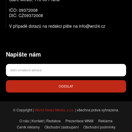
IČO: 09372008
DIČ: CZ09372008
V případě dotazů na redakci pište na info@wn24.cz
Napište nám
ODESLAT
© Copyright |
World News Media, s.r.o.
| všechna práva vyhrazena.
O nás | Kontakt | Redakce
Prezentace WNM
Reklama
Ceník reklamy
Obchodní zastoupení
Obchodní podmínky