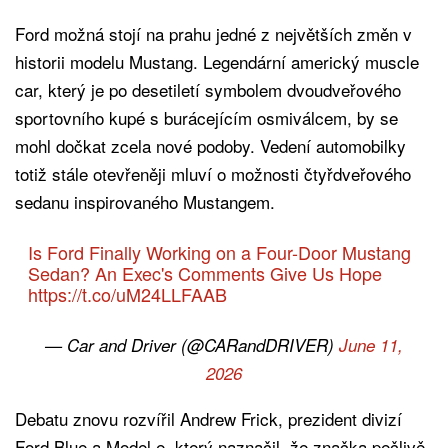
Ford možná stojí na prahu jedné z největších změn v
historii modelu Mustang. Legendární americký muscle
car, který je po desetiletí symbolem dvoudveřového
sportovního kupé s burácejícím osmiválcem, by se
mohl dočkat zcela nové podoby. Vedení automobilky
totiž stále otevřeněji mluví o možnosti čtyřdveřového
sedanu inspirovaného Mustangem.
Is Ford Finally Working on a Four-Door Mustang
Sedan? An Exec's Comments Give Us Hope
https://t.co/uM24LLFAAB
— Car and Driver (@CARandDRIVER)
June 11,
2026
Debatu znovu rozvířil Andrew Frick, prezident divizí
Ford Blue a Model e, který naznačil, že značka pečlivě