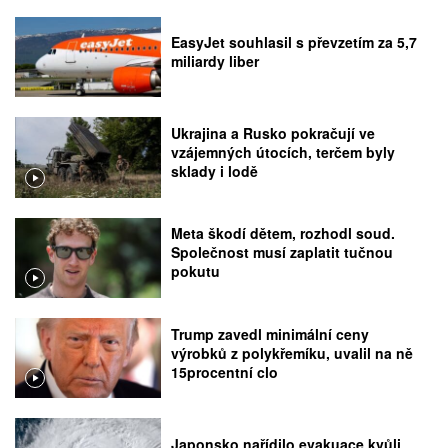
EasyJet souhlasil s převzetím za 5,7
miliardy liber
Ukrajina a Rusko pokračují ve
vzájemných útocích, terčem byly
sklady i lodě
Meta škodí dětem, rozhodl soud.
Společnost musí zaplatit tučnou
pokutu
Trump zavedl minimální ceny
výrobků z polykřemíku, uvalil na ně
15procentní clo
Japonsko nařídilo evakuace kvůli