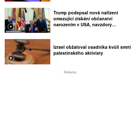
Trump podepsal nová nařízení
omezující získání občanství
narozením v USA, navzdory
rozhodnutí Nejvyššího soudu
Izrael obžaloval osadníka kvůli smrti
palestinského aktivisty
Reklama