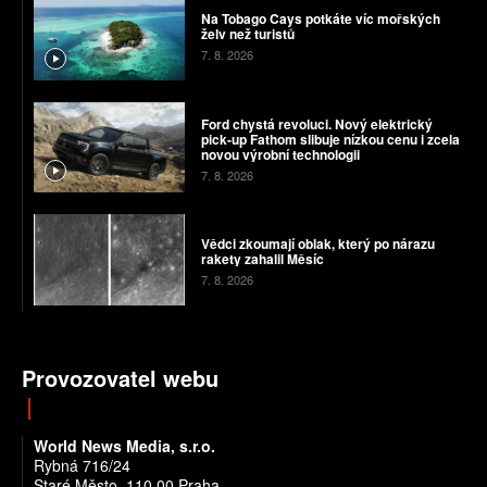
Na Tobago Cays potkáte víc mořských
želv než turistů
7. 8. 2026
Ford chystá revoluci. Nový elektrický
pick-up Fathom slibuje nízkou cenu i zcela
novou výrobní technologii
7. 8. 2026
Vědci zkoumají oblak, který po nárazu
rakety zahalil Měsíc
7. 8. 2026
Provozovatel webu
World News Media, s.r.o.
Rybná 716/24
Staré Město, 110 00 Praha