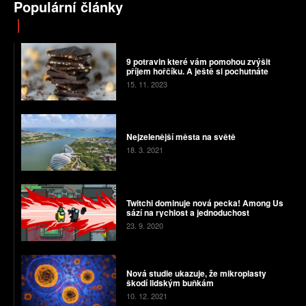
Populární články
9 potravin které vám pomohou zvýšit
příjem hořčíku. A ještě si pochutnáte
15. 11. 2023
Nejzelenější města na světě
18. 3. 2021
Twitchi dominuje nová pecka! Among Us
sází na rychlost a jednoduchost
23. 9. 2020
Nová studie ukazuje, že mikroplasty
škodí lidským buňkám
10. 12. 2021