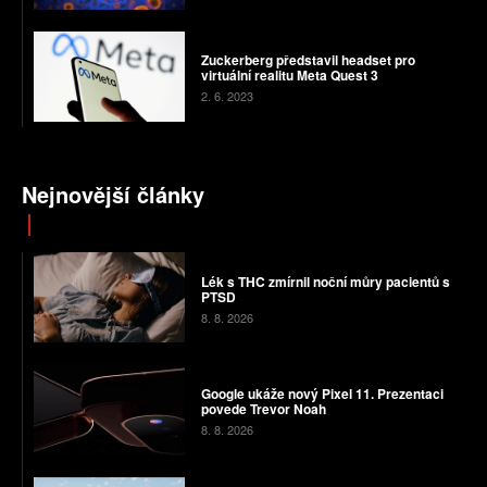
Zuckerberg představil headset pro
virtuální realitu Meta Quest 3
2. 6. 2023
Nejnovější články
Lék s THC zmírnil noční můry pacientů s
PTSD
8. 8. 2026
Google ukáže nový Pixel 11. Prezentaci
povede Trevor Noah
8. 8. 2026