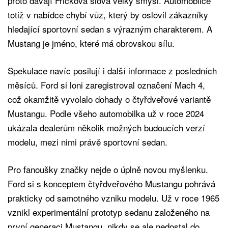
proto dávají Frickova slova velký smysl. Automobilce
totiž v nabídce chybí vůz, který by oslovil zákazníky
hledající sportovní sedan s výrazným charakterem. A
Mustang je jméno, které má obrovskou sílu.
Spekulace navíc posilují i další informace z posledních
měsíců. Ford si loni zaregistroval označení Mach 4,
což okamžitě vyvolalo dohady o čtyřdveřové variantě
Mustangu. Podle všeho automobilka už v roce 2024
ukázala dealerům několik možných budoucích verzí
modelu, mezi nimi právě sportovní sedan.
Pro fanoušky značky nejde o úplně novou myšlenku.
Ford si s konceptem čtyřdveřového Mustangu pohrává
prakticky od samotného vzniku modelu. Už v roce 1965
vznikl experimentální prototyp sedanu založeného na
první generaci Mustangu, nikdy se ale nedostal do