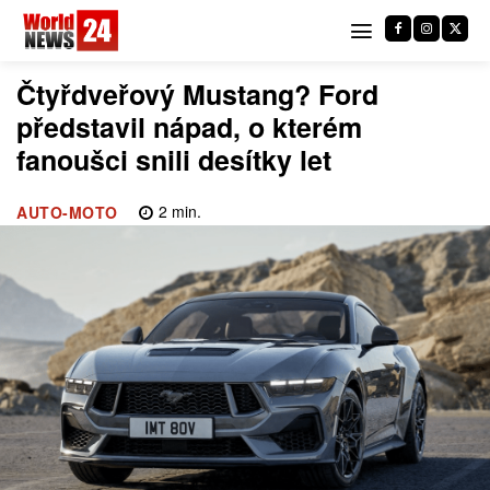
Čtyřdveřový Mustang? Ford
představil nápad, o kterém
fanoušci snili desítky let
2
min.
AUTO-MOTO