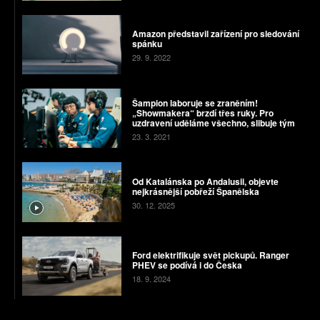
Amazon představil zařízení pro sledování
spánku
29. 9. 2022
Šampion laboruje se zraněním!
„Showmakera“ brzdí třes ruky. Pro
uzdravení uděláme všechno, slibuje tým
23. 3. 2021
Od Katalánska po Andalusii, objevte
nejkrásnější pobřeží Španělska
30. 12. 2025
Ford elektrifikuje svět pickupů. Ranger
PHEV se podívá i do Česka
18. 9. 2024