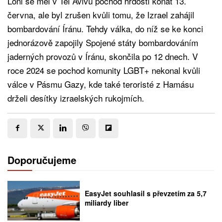
Loni se měl v Tel Avivu pochod hrdosti konat 13.
června, ale byl zrušen kvůli tomu, že Izrael zahájil
bombardování Íránu. Tehdy válka, do níž se ke konci
jednorázově zapojily Spojené státy bombardováním
jaderných provozů v Íránu, skončila po 12 dnech. V
roce 2024 se pochod komunity LGBT+ nekonal kvůli
válce v Pásmu Gazy, kde také teroristé z Hamásu
drželi desítky izraelských rukojmích.
Doporučujeme
EasyJet souhlasil s převzetím za 5,7
miliardy liber