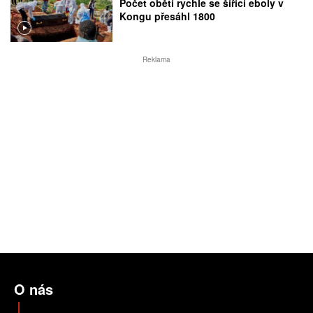
Počet obětí rychle se šířící eboly v
Kongu přesáhl 1800
Reklama
O nás