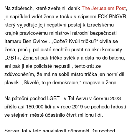
Na záběrech, které zveřejnil deník
The Jerusalem Post
,
je například vidět žena v tričku s nápisem FCK BNGVR,
který vyjadřuje její negativní postoj k izraelskému
krajně pravicovému ministrovi národní bezpečnosti
Itamaru Ben Gvirovi. „Cože? Kvůli tričku?“ divila se
žena, proč ji policisté nechtěli pustit na akci komunity
LGBT+. Žena si pak tričko svlékla a dala ho do batohu,
ani pak ji ale policisté nepustili, tentokrát ze
zdůvodněním, že má na sobě místo trička jen horní díl
plavek. „Skvělé, to je demokracie,“ reagovala žena.
Na páteční pochod LGBT+ v Tel Avivu v červnu 2023
přišlo asi 150.000 lidí a v roce 2019 se pochodu hrdosti
ve stejném městě účastnilo čtvrt milionu lidí.
Server ToI v této souvislosti připomněl, že pochod