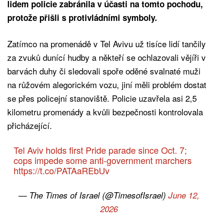
lidem policie zabránila v účasti na tomto pochodu,
protože přišli s protivládními symboly.
Zatímco na promenádě v Tel Avivu už tisíce lidí tančily
za zvuků dunící hudby a někteří se ochlazovali vějíři v
barvách duhy či sledovali spoře oděné svalnaté muži
na růžovém alegorickém vozu, jiní měli problém dostat
se přes policejní stanoviště. Policie uzavřela asi 2,5
kilometru promenády a kvůli bezpečnosti kontrolovala
přicházející.
Tel Aviv holds first Pride parade since Oct. 7;
cops impede some anti-government marchers
https://t.co/PATAaREbUv
— The Times of Israel (@TimesofIsrael)
June 12,
2026