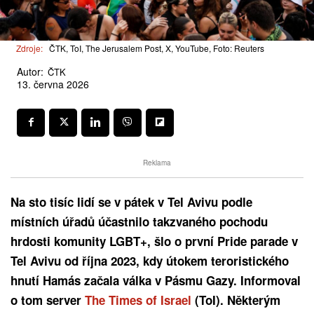
Zdroje:
ČTK, ToI, The Jerusalem Post, X, YouTube, Foto: Reuters
Autor:
ČTK
13. června 2026
Reklama
Na sto tisíc lidí se v pátek v Tel Avivu podle
místních úřadů účastnilo takzvaného pochodu
hrdosti komunity LGBT+, šlo o první Pride parade v
Tel Avivu od října 2023, kdy útokem teroristického
hnutí Hamás začala válka v Pásmu Gazy. Informoval
o tom server
The Times of Israel
(ToI). Některým