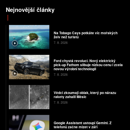
Nejnovější články
Na Tobago Cays potkáte víc mořských
želv než turistů
7. 8. 2026
Ford chystá revoluci. Nový elektrický
pick-up Fathom slibuje nízkou cenu i zcela
novou výrobní technologii
7. 8. 2026
Vědci zkoumají oblak, který po nárazu
rakety zahalil Měsíc
7. 8. 2026
Google Assistant ustoupí Gemini. Z
telefonů začne mizet v září