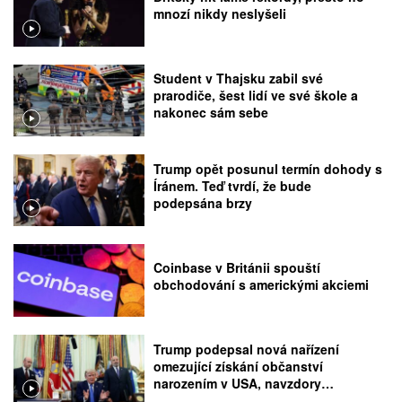
mnozí nikdy neslyšeli
Student v Thajsku zabil své
prarodiče, šest lidí ve své škole a
nakonec sám sebe
Trump opět posunul termín dohody s
Íránem. Teď tvrdí, že bude
podepsána brzy
Coinbase v Británii spouští
obchodování s americkými akciemi
Trump podepsal nová nařízení
omezující získání občanství
narozením v USA, navzdory
rozhodnutí Nejvyššího soudu