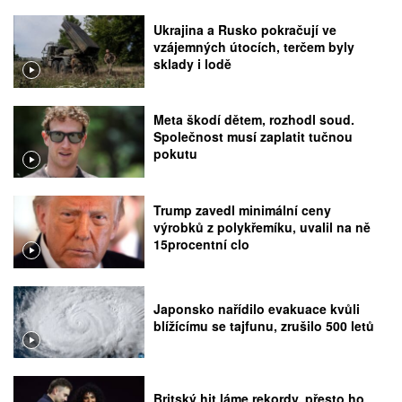
Ukrajina a Rusko pokračují ve
vzájemných útocích, terčem byly
sklady i lodě
Meta škodí dětem, rozhodl soud.
Společnost musí zaplatit tučnou
pokutu
Trump zavedl minimální ceny
výrobků z polykřemíku, uvalil na ně
15procentní clo
Japonsko nařídilo evakuace kvůli
blížícímu se tajfunu, zrušilo 500 letů
Britský hit láme rekordy, přesto ho