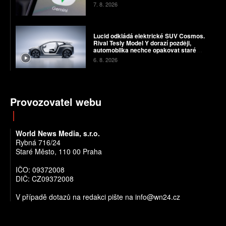
7. 8. 2026
Lucid odkládá elektrické SUV Cosmos.
Rival Tesly Model Y dorazí později,
automobilka nechce opakovat staré
chyby
6. 8. 2026
Provozovatel webu
World News Media, s.r.o.
Rybná 716/24
Staré Město, 110 00 Praha
IČO: 09372008
DIČ: CZ09372008
V případě dotazů na redakci pište na info@wn24.cz