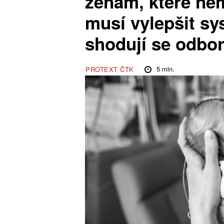
ženám, které nem
musí vylepšit s
shodují se odbor
5
min.
PROTEXT ČTK