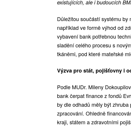
existujících, ale i budoucích B
Důležitou součástí systému by 
například ve formě výhod od zdr
vybavení bank potřebnou techn
sladění celého procesu s novým
tkáněmi, pod které mateřské ml
Výzva pro stát, pojišťovny i 
Podle MUDr. Mileny Dokoupilov
bank čerpat finance z fondů Ev
by dle odhadů měly být zhruba 
zpracování. Ohledně financová
kraji, státem a zdravotními poji