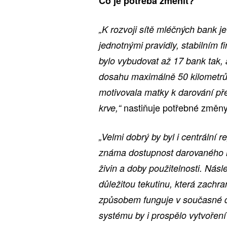
Co je potřeba změnit?
„K rozvoji sítě mléčných bank j
jednotnými pravidly, stabilním f
bylo vybudovat až 17 bank tak,
dosahu maximálně 50 kilometrů.
motivovala matky k darování př
nastiňuje potřebné změny
krve,“
„Velmi dobrý by byl i centrální 
známa dostupnost darovaného m
živin a doby použitelnosti. Násl
důležitou tekutinu, která zac
způsobem funguje v současné 
systému by i prospělo vytvořen