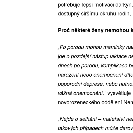
potřebuje lepší motivaci dárkyň,
dostupný širšímu okruhu rodin, k
Proč některé ženy nemohou k
„Po porodu mohou maminky naraz
jde o pozdější nástup laktace 
dnech po porodu, komplikace 
narození nebo onemocnění dítěte.
poporodní deprese, nebo nutnost
vysvětluje
vážná onemocnění,“
novorozeneckého oddělení Nem
„Nejde o selhání – mateřství ne
takových případech může darov