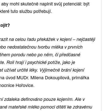
 aby mohl skutečně naplnit svůj potenciál: být
teré tuto službu potřebují.
ojit?
it na celou řadu překážek v kojení – nejčastěji
nebo nedostatečnou tvorbu mléka v prvních
během porodu nebo po něm, či předčasné
 Roli hrají i psychické potíže, jako je
 užívat určité léky. Výjimečně brání kojení
 na úvod MUDr. Milena Dokoupilová, primářka
ocnice Hořovice.
ní zdaleka definováno pouze kojením. Ale v
ané mateřské mléko pomoci dítěti ke zdravému