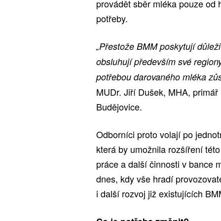
provádět sběr mléka pouze od h
potřeby.
„Přestože BMM poskytují důleži
obsluhují především své regiony
potřebou darovaného mléka zůst
MUDr. Jiří Dušek, MHA, primá
Budějovice.
Odborníci proto volají po jedno
která by umožnila rozšíření tét
práce a další činnosti v bance 
dnes, kdy vše hradí provozovat
i další rozvoj již existujících B