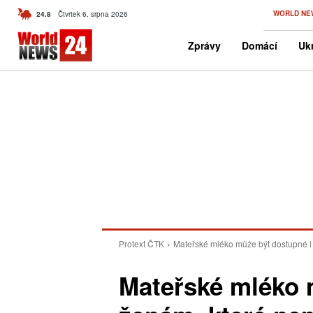
C
WORLD NE
24.8
Čtvrtek 6. srpna 2026
Czech
Zprávy
Domácí
Ukr
Protext ČTK
Mateřské mléko může být dostupné i 
Mateřské mléko 