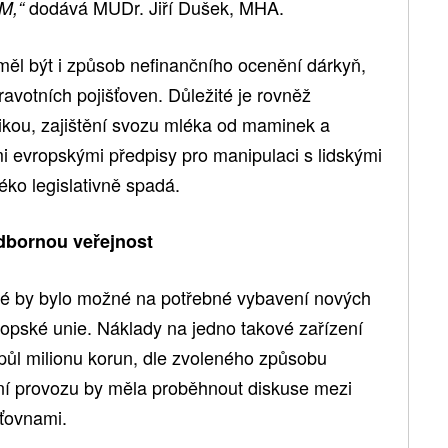
dodává MUDr. Jiří Dušek, MHA.
MM,“
měl být i způsob nefinančního ocenění dárkyň,
avotních pojišťoven. Důležité je rovněž
ikou, zajištění svozu mléka od maminek a
i evropskými předpisy pro manipulaci s lidskými
éko legislativně spadá.
odbornou veřejnost
é by bylo možné na potřebné vybavení nových
ropské unie. Náklady na jedno takové zařízení
půl milionu korun, dle zvoleného způsobu
ní provozu by měla proběhnout diskuse mezi
šťovnami.