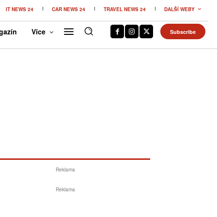
IT NEWS 24
CAR NEWS 24
TRAVEL NEWS 24
DALŠÍ WEBY
gazín
Více
Subscribe
Reklama
Reklama