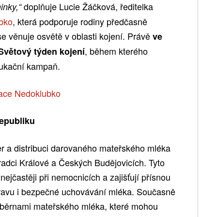
doplňuje Lucie Žáčková, ředitelka
minky,“
bko
, která podporuje rodiny předčasně
e věnuje osvětě v oblasti kojení. Právě
ve
, během kterého
 Světový týden kojení
dukační kampaň.
republiku
běr a distribuci darovaného mateřského mléka
radci Králové a Českých Budějovicích. Tyto
nejčastěji při nemocnicích a zajišťují přísnou
úpravu i bezpečné uchovávání mléka. Současně
 sběrnami mateřského mléka, které mohou