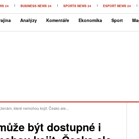
WS 24
BUSINESS NEWS 24
SPORTS NEWS 24
ESPORT NEWS 24
ajina
Analýzy
Komentáře
Ekonomika
Sport
Ma
ženám, které nemohou kojit. Česko ale...
může být dostupné i