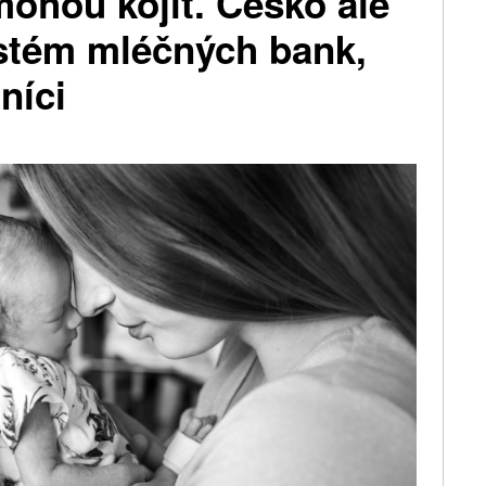
ohou kojit. Česko ale
ystém mléčných bank,
níci