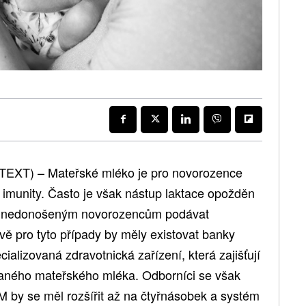
TEXT) – Mateřské mléko je pro novorozence
 imunity. Často je však nástup laktace opožděn
é nedonošeným novorozencům podávat
ě pro tyto případy by měly existovat banky
lizovaná zdravotnická zařízení, která zajišťují
rovaného mateřského mléka. Odborníci se však
 by se měl rozšířit až na čtyřnásobek a systém