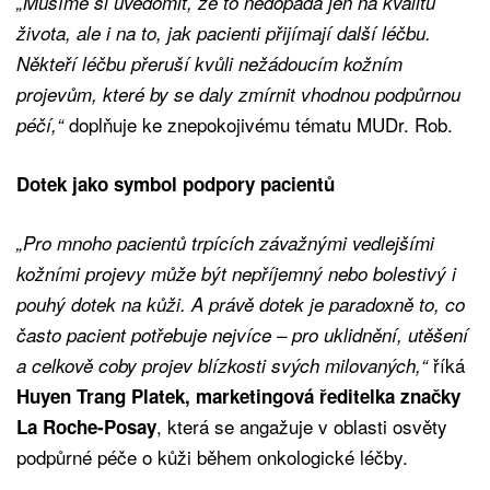
„Musíme si uvědomit, že to nedopadá jen na kvalitu
života, ale i na to, jak pacienti přijímají další léčbu.
Někteří léčbu přeruší kvůli nežádoucím kožním
projevům, které by se daly zmírnit vhodnou podpůrnou
doplňuje ke znepokojivému tématu MUDr. Rob.
péčí,“
Dotek jako symbol podpory pacientů
„Pro mnoho pacientů trpících závažnými vedlejšími
kožními projevy může být nepříjemný nebo bolestivý i
pouhý dotek na kůži. A právě dotek je paradoxně to, co
často pacient potřebuje nejvíce – pro uklidnění, utěšení
říká
a celkově coby projev blízkosti svých milovaných,“
Huyen Trang Platek, marketingová ředitelka značky
, která se angažuje v oblasti osvěty
La Roche-Posay
podpůrné péče o kůži během onkologické léčby.