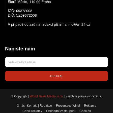
Staré Město, 110 00 Praha
IČO: 09372008
DIČ: CZ09372008
V případě dotazů na redakci pište na info@wn24.cz
Napište nám
ODESLAT
© Copyright |
World News Media, s.r.o.
| všechna práva vyhrazena.
O nás | Kontakt | Redakce
Prezentace WNM
Reklama
Ceník reklamy
Obchodní zastoupení
Cookies