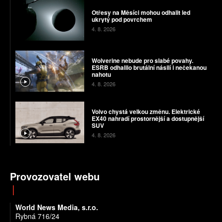
Otřesy na Měsíci mohou odhalit led
ukrytý pod povrchem
4. 8. 2026
Wolverine nebude pro slabé povahy.
ESRB odhalilo brutální násilí i nečekanou
nahotu
4. 8. 2026
Volvo chystá velkou změnu. Elektrické
EX40 nahradí prostornější a dostupnější
SUV
4. 8. 2026
Provozovatel webu
World News Media, s.r.o.
Rybná 716/24