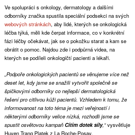
Ve spolupráci s onkology, dermatology a dalšími
odborníky značka spustila speciální podsekci na svých
webových stránkách
, aby lidé, kterých se onkologická
léčba týká, měli kde čerpat informace, co v konkrétní
fázi léčby očekávat, jak se o pokožku starat a kam se
obrátit o pomoc. Najdou zde i podpůrná videa, na
kterých se podíleli onkologičtí pacienti a lékaři.
„Podpoře onkologických pacientů se věnujeme více než
deset let, kdy jsme se snažili vytvořit společně se
špičkovými odborníky co nejlepší dermatologická
řešení pro citlivou kůži pacientů. Vzhledem k tomu, že
informovanost na toto téma je mezi veřejností i
některými odborníky velice nízká, rozhodli jsme se
vysvětluje
spustit osvětovou kampaň
Cítím dotek síly
,“
Huyen Trang Platek z La Roche-Posay.