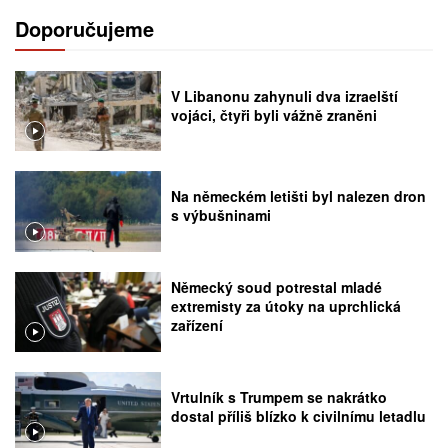
Doporučujeme
V Libanonu zahynuli dva izraelští
vojáci, čtyři byli vážně zraněni
Na německém letišti byl nalezen dron
s výbušninami
Německý soud potrestal mladé
extremisty za útoky na uprchlická
zařízení
Vrtulník s Trumpem se nakrátko
dostal příliš blízko k civilnímu letadlu