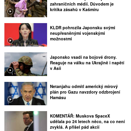
zahraničních médií. Důvodem je
kritika zásahů v Kašmíru
KLDR pohrozila Japonsku svými
neupřesněnými vojenskými
možnostmi
Japonsko vsadí na bojové drony.
Reaguje na válku na Ukrajině i napětí
v Asii
Netanjahu odmítl americký mírový
plán pro Gazu navzdory odzbrojení
Hamásu
KOMENTÁŘ: Muskova SpaceX
udělala po 24 letech něco, na co není
zvyklá. A přišel pád akcií