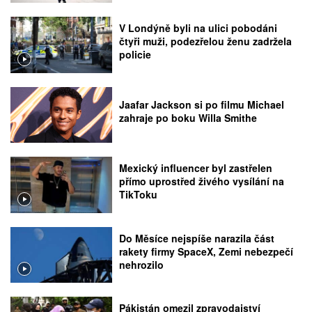
V Londýně byli na ulici pobodáni
čtyři muži, podezřelou ženu zadržela
policie
Jaafar Jackson si po filmu Michael
zahraje po boku Willa Smithe
Mexický influencer byl zastřelen
přímo uprostřed živého vysílání na
TikToku
Do Měsíce nejspíše narazila část
rakety firmy SpaceX, Zemi nebezpečí
nehrozilo
Pákistán omezil zpravodajství