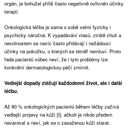
orgán, je bohužel příliš často negativně ovlivněn účinky
terapií.
Onkologická léčba je sama o sobě velmi fyzicky i
psychicky náročná. K vypadávání vlasů, ztrátě chuti a
nevolnostem se navíc často přidávají i nežádoucí
účinky na pokožku, o kterých se téměř nemluví. Proto
řada pacientů vůbec neví, že i tyto problémy lze
konkrétní dermatologickou péčí zmírnit.
Vedlejší dopady ztěžují každodenní život, ale i další
léčbu.
Až 80 % onkologických pacientů během léčby zažívá
vedlejší projevy na kůži [I], ačkoli je nikdo předem
nevaroval a neví, jak se o zasaženou kůži starat.