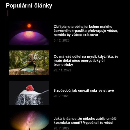
Populární články
Obří planeta obíhající kolem malého
červeného trpaslíka překvapuje vědce,
neměla by vůbec existovat
5. 12. 2023
Co má váš učitel na mysli, když říká, že
máte dělat něco energeticky či
izometricky
23. 11. 2022
8 způsobů, jak omezit cukr ve stravě
20. 7. 2023
Jaká je šance, že někoho zabije umělé
kosmické smetí? Vypočítali to vědci
28. 7. 2022