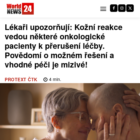
Lékaři upozorňují: Kožní reakce
vedou některé onkologické
pacienty k přerušení léčby.
Povědomí o možném řešení a
vhodné péči je mizivé!
4
min.
PROTEXT ČTK