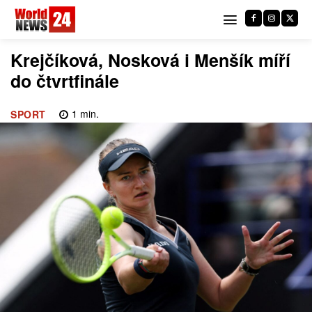
Krejčíková, Nosková i Menšík míří
do čtvrtfinále
1
min.
SPORT