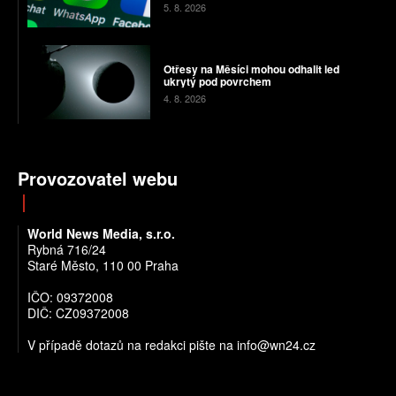
5. 8. 2026
Otřesy na Měsíci mohou odhalit led
ukrytý pod povrchem
4. 8. 2026
Provozovatel webu
World News Media, s.r.o.
Rybná 716/24
Staré Město, 110 00 Praha
IČO: 09372008
DIČ: CZ09372008
V případě dotazů na redakci pište na info@wn24.cz