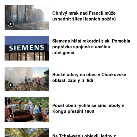
Ohnivý mrak nad Francií může
usnadnit šíření lesních požárů
Siemens hlásí rekordní zisk. Pomohla
poptávka spojená s umělou
inteligencí
Ruské údery na obec v Charkovské
oblasti zabily tři lidi
Počet obětí rychle se šířící eboly v
Kongu přesáhl 1800
Na Tchaj-wanu objevili jedny z