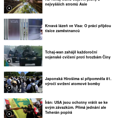
nejvyšších stromů Asie
Krvavá lázeň ve Visa: O práci přijdou
tisíce zaměstnanců
Tchaj-wan zahájil každoroční
vojenské cvičení proti hrozbám Číny
Japonská Hirošima si připomněla 81.
výročí svržení atomové bomby
Írán: USA jsou ochotny vrátit se ke
svým závazkům. Přímá jednání ale
Teherán popírá