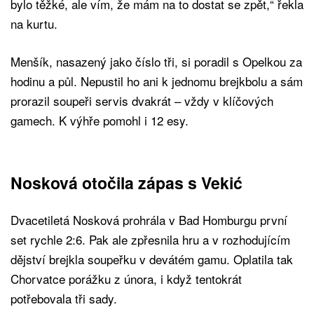
bylo těžké, ale vím, že mám na to dostat se zpět,“ řekla
na kurtu.
Menšík, nasazený jako číslo tři, si poradil s Opelkou za
hodinu a půl. Nepustil ho ani k jednomu brejkbolu a sám
prorazil soupeři servis dvakrát – vždy v klíčových
gamech. K výhře pomohl i 12 esy.
Nosková otočila zápas s Vekić
Dvacetiletá Nosková prohrála v Bad Homburgu první
set rychle 2:6. Pak ale zpřesnila hru a v rozhodujícím
dějství brejkla soupeřku v devátém gamu. Oplatila tak
Chorvatce porážku z února, i když tentokrát
potřebovala tři sady.