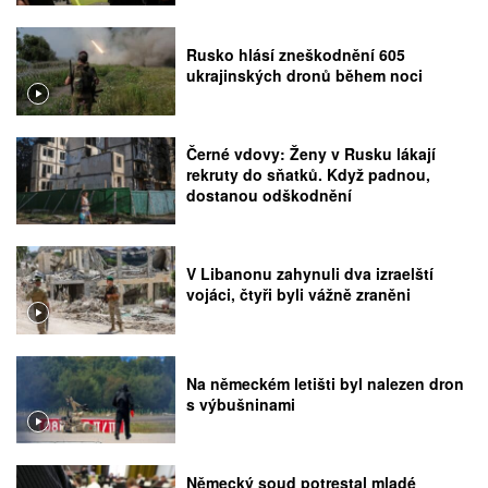
Rusko hlásí zneškodnění 605
ukrajinských dronů během noci
Černé vdovy: Ženy v Rusku lákají
rekruty do sňatků. Když padnou,
dostanou odškodnění
V Libanonu zahynuli dva izraelští
vojáci, čtyři byli vážně zraněni
Na německém letišti byl nalezen dron
s výbušninami
Německý soud potrestal mladé