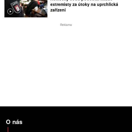
extremisty za útoky na uprchlická
zařízení
Reklama
O nás