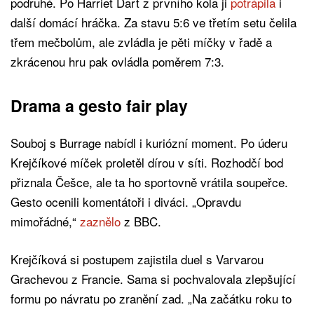
podruhé. Po Harriet Dart z prvního kola ji
potrápila
i
další domácí hráčka. Za stavu 5:6 ve třetím setu čelila
třem mečbolům, ale zvládla je pěti míčky v řadě a
zkrácenou hru pak ovládla poměrem 7:3.
Drama a gesto fair play
Souboj s Burrage nabídl i kuriózní moment. Po úderu
Krejčíkové míček proletěl dírou v síti. Rozhodčí bod
přiznala Češce, ale ta ho sportovně vrátila soupeřce.
Gesto ocenili komentátoři i diváci. „Opravdu
mimořádné,“
zaznělo
z BBC.
Krejčíková si postupem zajistila duel s Varvarou
Grachevou z Francie. Sama si pochvalovala zlepšující
formu po návratu po zranění zad. „Na začátku roku to