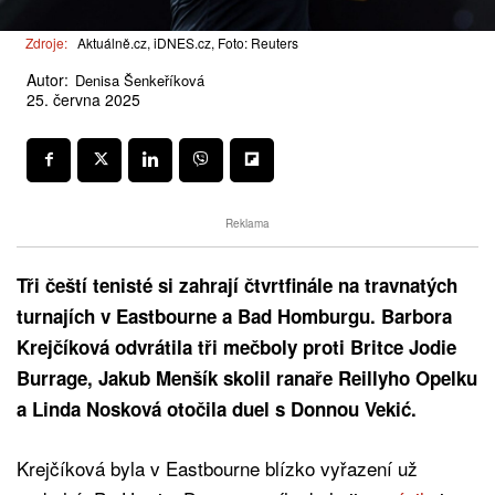
Zdroje:
Aktuálně.cz, iDNES.cz, Foto: Reuters
Autor:
Denisa Šenkeříková
25. června 2025
Reklama
Tři čeští tenisté si zahrají čtvrtfinále na travnatých
turnajích v Eastbourne a Bad Homburgu. Barbora
Krejčíková odvrátila tři mečboly proti Britce Jodie
Burrage, Jakub Menšík skolil ranaře Reillyho Opelku
a Linda Nosková otočila duel s Donnou Vekić.
Krejčíková byla v Eastbourne blízko vyřazení už