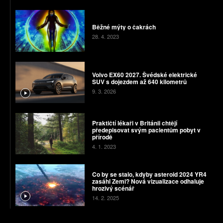
Běžné mýty o čakrách
28. 4. 2023
Volvo EX60 2027. Švédské elektrické
SUV s dojezdem až 640 kilometrů
9. 3. 2026
Praktičtí lékaři v Británii chtějí
předepisovat svým pacientům pobyt v
přírodě
4. 1. 2023
Co by se stalo, kdyby asteroid 2024 YR4
zasáhl Zemi? Nová vizualizace odhaluje
hrozivý scénář
14. 2. 2025