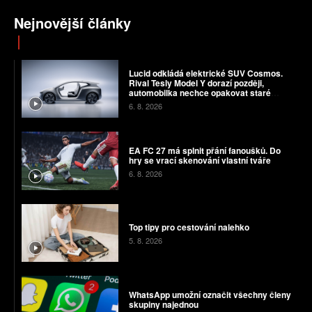
Nejnovější články
Lucid odkládá elektrické SUV Cosmos.
Rival Tesly Model Y dorazí později,
automobilka nechce opakovat staré
chyby
6. 8. 2026
EA FC 27 má splnit přání fanoušků. Do
hry se vrací skenování vlastní tváře
6. 8. 2026
Top tipy pro cestování nalehko
5. 8. 2026
WhatsApp umožní označit všechny členy
skupiny najednou