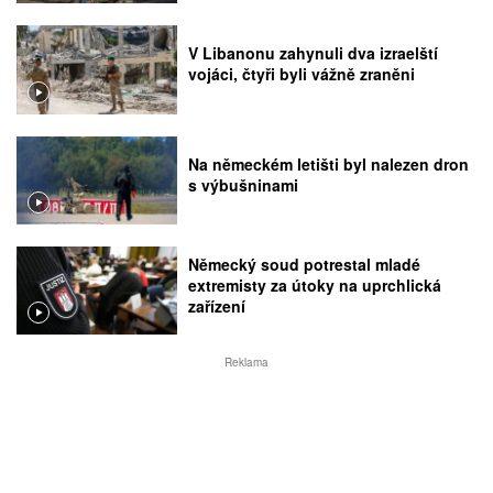
V Libanonu zahynuli dva izraelští
vojáci, čtyři byli vážně zraněni
Na německém letišti byl nalezen dron
s výbušninami
Německý soud potrestal mladé
extremisty za útoky na uprchlická
zařízení
Reklama