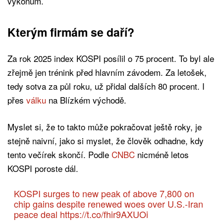
výkonům.
Kterým firmám se daří?
Za rok 2025 index KOSPI posílil o 75 procent. To byl ale
zřejmě jen trénink před hlavním závodem. Za letošek,
tedy sotva za půl roku, už přidal dalších 80 procent. I
přes
válku
na Blízkém východě.
Myslet si, že to takto může pokračovat ještě roky, je
stejně naivní, jako si myslet, že člověk odhadne, kdy
tento večírek skončí. Podle
CNBC
nicméně letos
KOSPI poroste dál.
KOSPI surges to new peak of above 7,800 on
chip gains despite renewed woes over U.S.-Iran
peace deal
https://t.co/fhir9AXUOi