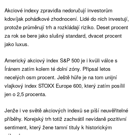
Akciové indexy zpravidla nedoručují investorům
kdovíjak pohádkové zhodnocení. Lidé do nich investují,
protože průměrují trh a rozkládají riziko. Deset procent
za rok se bere jako slušný standard, dvacet procent
jako luxus.
Americký akciový index S&P 500 je i kvůli válce s
Íránem zatím kolem té dolní zóny. Připsal letos
necelých osm procent. Ještě hůře je na tom unijní
vlajkový index STOXX Europe 600, který zatím posílil
jen o 2,5 procenta.
Jenže i ve světě akciových indexů se píší neuvěřitelné
příběhy. Korejský trh totiž zachvátil nevídaně pozitivní
sentiment, který žene tamní tituly k historickým