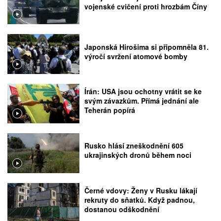
vojenské cvičení proti hrozbám Číny
Japonská Hirošima si připomněla 81.
výročí svržení atomové bomby
Írán: USA jsou ochotny vrátit se ke
svým závazkům. Přímá jednání ale
Teherán popírá
Rusko hlásí zneškodnění 605
ukrajinských dronů během noci
Černé vdovy: Ženy v Rusku lákají
rekruty do sňatků. Když padnou,
dostanou odškodnění