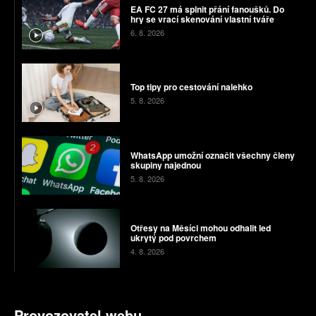
EA FC 27 má splnit přání fanoušků. Do
hry se vrací skenování vlastní tváře
6. 8. 2026
Top tipy pro cestování nalehko
5. 8. 2026
WhatsApp umožní označit všechny členy
skupiny najednou
5. 8. 2026
Otřesy na Měsíci mohou odhalit led
ukrytý pod povrchem
4. 8. 2026
Provozovatel webu