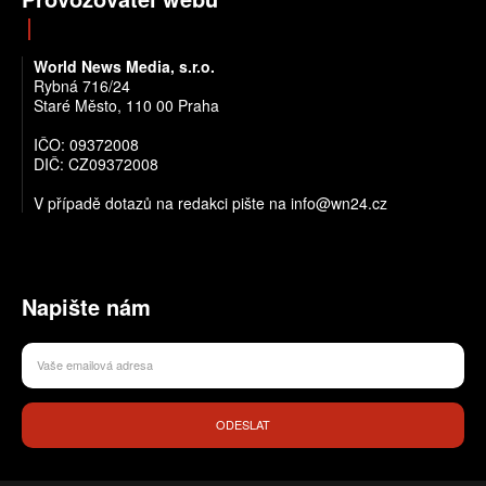
World News Media, s.r.o.
Rybná 716/24
Staré Město, 110 00 Praha
IČO: 09372008
DIČ: CZ09372008
V případě dotazů na redakci pište na info@wn24.cz
Napište nám
ODESLAT