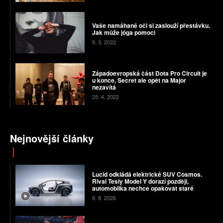
Vaše namáhané oči si zaslouží přestávku.
Jak může jóga pomoci
9. 3. 2022
Západoevropská část Dota Pro Circuit je
u konce, Secret ale opět na Major
nezavítá
25. 4. 2022
Nejnovější články
Lucid odkládá elektrické SUV Cosmos.
Rival Tesly Model Y dorazí později,
automobilka nechce opakovat staré
chyby
6. 8. 2026