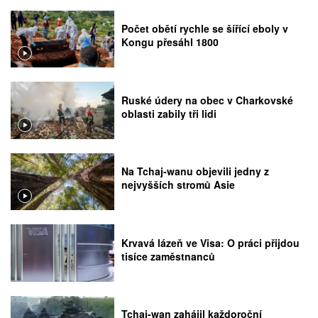
Počet obětí rychle se šířící eboly v
Kongu přesáhl 1800
Ruské údery na obec v Charkovské
oblasti zabily tři lidi
Na Tchaj-wanu objevili jedny z
nejvyšších stromů Asie
Krvavá lázeň ve Visa: O práci přijdou
tisíce zaměstnanců
Tchaj-wan zahájil každoroční