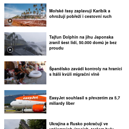
Mořské řasy zaplavují Karibik a
ohrožují pobřeží i cestovní ruch
Tajfun Dolphin na jihu Japonska
zranil šest lidí, 50.000 domů je bez
proudu
Španělsko zavádí kontroly na hranici
s Itálií kvůli migrační vlně
EasyJet souhlasil s převzetím za 5,7
miliardy liber
Ukrajina a Rusko pokračují ve