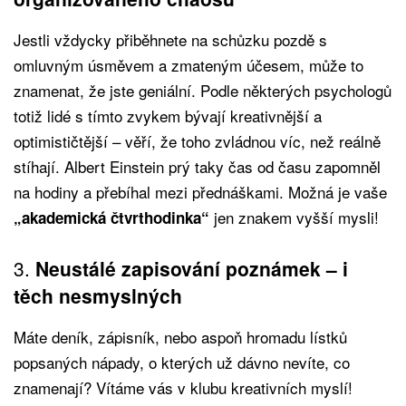
Jestli vždycky přiběhnete na schůzku pozdě s
omluvným úsměvem a zmateným účesem, může to
znamenat, že jste geniální. Podle některých psychologů
totiž lidé s tímto zvykem bývají kreativnější a
optimističtější – věří, že toho zvládnou víc, než reálně
stíhají. Albert Einstein prý taky čas od času zapomněl
na hodiny a přebíhal mezi přednáškami. Možná je vaše
jen znakem vyšší mysli!
„akademická čtvrthodinka“
3.
Neustálé zapisování poznámek – i
těch nesmyslných
Máte deník, zápisník, nebo aspoň hromadu lístků
popsaných nápady, o kterých už dávno nevíte, co
znamenají? Vítáme vás v klubu kreativních myslí!