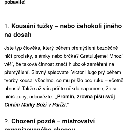
pobavíte!
1.
Kousání tužky – nebo čehokoli jiného
na dosah
Jste typ člověka, který během přemýšlení bezděčně
ničí propisky, slámky nebo brčka? Gratulujeme! Mnozí
věří, že taková činnost značí hluboké zaměření na
přemýšlení. Slavný spisovatel Victor Hugo prý během
tvorby kousal všechno, co mu přišlo pod ruku – včetně
ubrusů! Takže až vás příště někdo napomene, že si
ničíš zuby, odpovězte:
„Promiň, zrovna píšu svůj
Chrám Matky Boží v Paříži
.“
2.
Chození pozdě – mistrovství
organizovaného chaosu