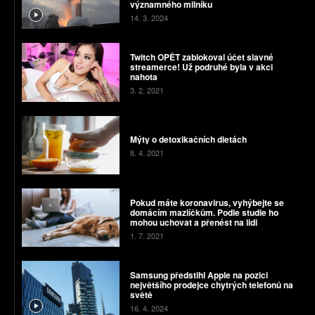
významného milníku
14. 3. 2024
Twitch OPĚT zablokoval účet slavné
streamerce! Už podruhé byla v akci
nahota
3. 2. 2021
Mýty o detoxikačních dietách
8. 4. 2021
Pokud máte koronavirus, vyhýbejte se
domácím mazlíčkům. Podle studie ho
mohou uchovat a přenést na lidi
1. 7. 2021
Samsung předstihl Apple na pozici
největšího prodejce chytrých telefonů na
světě
16. 4. 2024