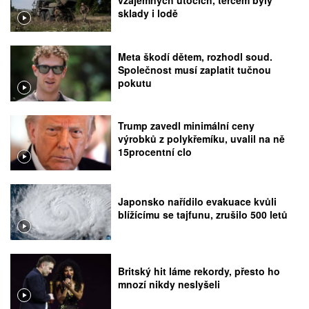
vzájemných útocích, terčem byly
sklady i lodě
Meta škodí dětem, rozhodl soud.
Společnost musí zaplatit tučnou
pokutu
Trump zavedl minimální ceny
výrobků z polykřemíku, uvalil na ně
15procentní clo
Japonsko nařídilo evakuace kvůli
blížícímu se tajfunu, zrušilo 500 letů
Britský hit láme rekordy, přesto ho
mnozí nikdy neslyšeli