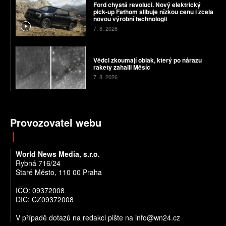
Ford chystá revoluci. Nový elektrický
pick-up Fathom slibuje nízkou cenu i zcela
novou výrobní technologii
7. 8. 2026
Vědci zkoumají oblak, který po nárazu
rakety zahalil Měsíc
7. 8. 2026
Provozovatel webu
World News Media, s.r.o.
Rybná 716/24
Staré Město, 110 00 Praha
IČO: 09372008
DIČ: CZ09372008
V případě dotazů na redakci pište na info@wn24.cz