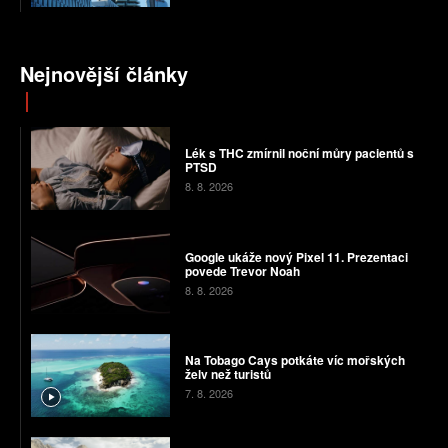
Nejnovější články
Lék s THC zmírnil noční můry pacientů s
PTSD
8. 8. 2026
Google ukáže nový Pixel 11. Prezentaci
povede Trevor Noah
8. 8. 2026
Na Tobago Cays potkáte víc mořských
želv než turistů
7. 8. 2026