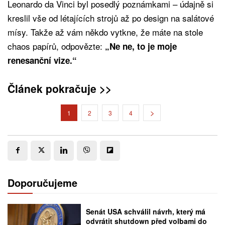
Leonardo da Vinci byl posedlý poznámkami – údajně si
kreslil vše od létajících strojů až po design na salátové
mísy. Takže až vám někdo vytkne, že máte na stole
chaos papírů, odpovězte:
„Ne ne, to je moje
renesanční vize.“
Článek pokračuje >>
1
2
3
4
Doporučujeme
Senát USA schválil návrh, který má
odvrátit shutdown před volbami do