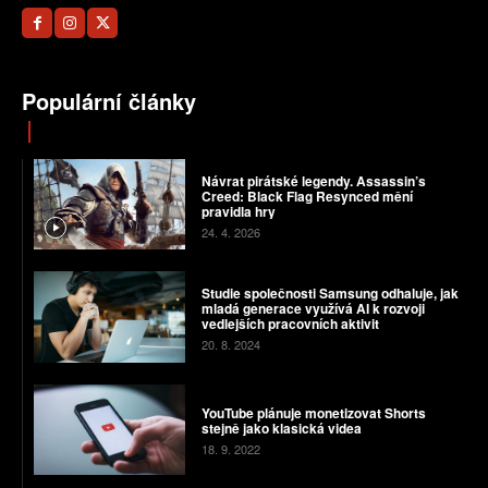
Populární články
Návrat pirátské legendy. Assassin’s
Creed: Black Flag Resynced mění
pravidla hry
24. 4. 2026
Studie společnosti Samsung odhaluje, jak
mladá generace využívá AI k rozvoji
vedlejších pracovních aktivit
20. 8. 2024
YouTube plánuje monetizovat Shorts
stejně jako klasická videa
18. 9. 2022