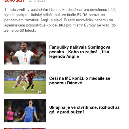
EURO 2021
12. 7. 2021
Ti, kdo zvolili v posledním týdnu jako destinaci pro dovolenou Itálii,
vyhráli jackpot. Italský výběr totiž ve finále EURA porazil po
penaltovém rozstřelu Anglii a slaví. Bujaré radovánky neberou na
Apeninském poloostrově konce, titul pro mistry Evropy se vrací do
země po 53 letech.
Fanoušky naštvala Sterlingova
penalta. „Koho to zajímá“, říká
legenda Anglie
Češi na ME končí, o medaile se
poperou Dánové
Ukrajina je ve čtvrtfinále, rozhodl až
gól v prodloužení