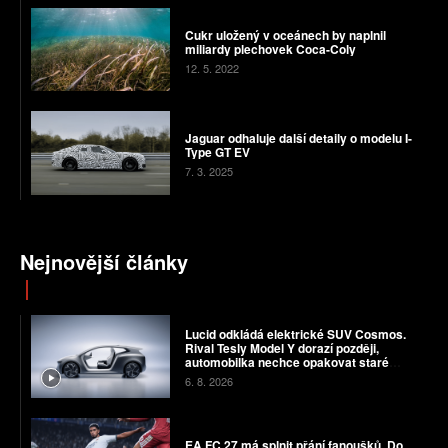
Cukr uložený v oceánech by naplnil
miliardy plechovek Coca-Coly
12. 5. 2022
Jaguar odhaluje další detaily o modelu I-
Type GT EV
7. 3. 2025
Nejnovější články
Lucid odkládá elektrické SUV Cosmos.
Rival Tesly Model Y dorazí později,
automobilka nechce opakovat staré
chyby
6. 8. 2026
EA FC 27 má splnit přání fanoušků. Do