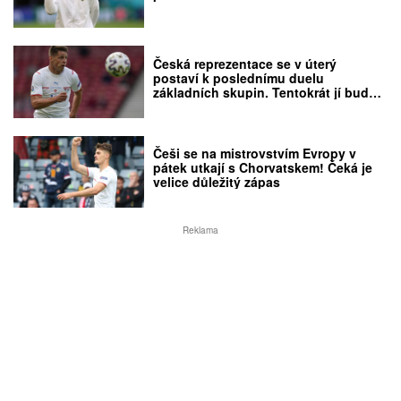
Česká reprezentace se v úterý
postaví k poslednímu duelu
základních skupin. Tentokrát jí bude
v cestě stát výběr Anglie
Češi se na mistrovstvím Evropy v
pátek utkají s Chorvatskem! Čeká je
velice důležitý zápas
Reklama