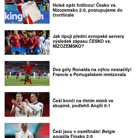
Holeš opět hrdinou! Česko vs.
Nizozemsko 2:0, postupujeme do
čtvrtfinále
Jak tipují přední evropské servery
výsledek zápasu ČESKO vs.
NIZOZEMSKO?
Dva góly Ronalda na výhru nestačily!
Francie s Portugalskem remizovala
Češi končí na třetím místě ve
skupině, podlehli Anglii 0:1
Češi jsou v osmifinále! Belgie
porazila Finsko 2:0