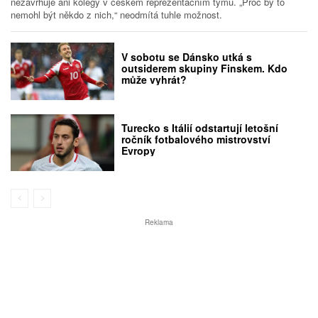
nezavrhuje ani kolegy v českém reprezentačním týmu. „Proč by to
nemohl být někdo z nich,“ neodmítá tuhle možnost.
V sobotu se Dánsko utká s
outsiderem skupiny Finskem. Kdo
může vyhrát?
Turecko s Itálií odstartují letošní
ročník fotbalového mistrovství
Evropy
Reklama