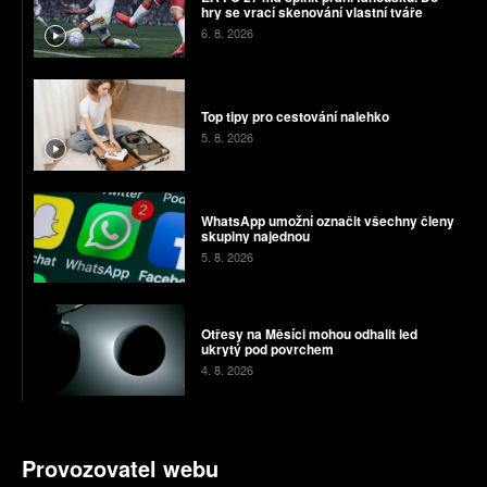
hry se vrací skenování vlastní tváře
6. 8. 2026
Top tipy pro cestování nalehko
5. 8. 2026
WhatsApp umožní označit všechny členy
skupiny najednou
5. 8. 2026
Otřesy na Měsíci mohou odhalit led
ukrytý pod povrchem
4. 8. 2026
Provozovatel webu