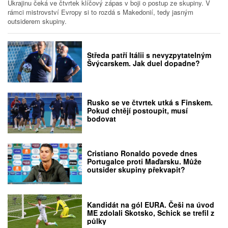
Ukrajinu čeká ve čtvrtek klíčový zápas v boji o postup ze skupiny. V
rámci mistrovství Evropy si to rozdá s Makedonií, tedy jasným
outsiderem skupiny.
Středa patří Itálii s nevyzpytatelným
Švýcarskem. Jak duel dopadne?
Rusko se ve čtvrtek utká s Finskem.
Pokud chtějí postoupit, musí
bodovat
Cristiano Ronaldo povede dnes
Portugalce proti Maďarsku. Může
outsider skupiny překvapit?
Kandidát na gól EURA. Češi na úvod
ME zdolali Skotsko, Schick se trefil z
půlky