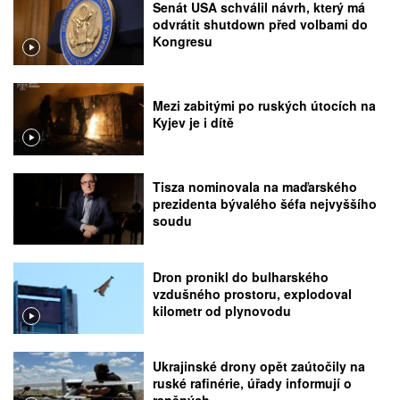
Senát USA schválil návrh, který má
odvrátit shutdown před volbami do
Kongresu
Mezi zabitými po ruských útocích na
Kyjev je i dítě
Tisza nominovala na maďarského
prezidenta bývalého šéfa nejvyššího
soudu
Dron pronikl do bulharského
vzdušného prostoru, explodoval
kilometr od plynovodu
Ukrajinské drony opět zaútočily na
ruské rafinérie, úřady informují o