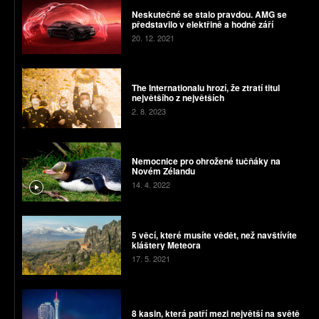
Neskutečné se stalo pravdou. AMG se
představilo v elektřině a hodně září
20. 12. 2021
The Internationalu hrozí, že ztratí titul
největšího z největších
2. 8. 2023
Nemocnice pro ohrožené tučňáky na
Novém Zélandu
14. 4. 2022
5 věcí, které musíte vědět, než navštívíte
kláštery Meteora
17. 5. 2021
8 kasin, která patří mezi největší na světě