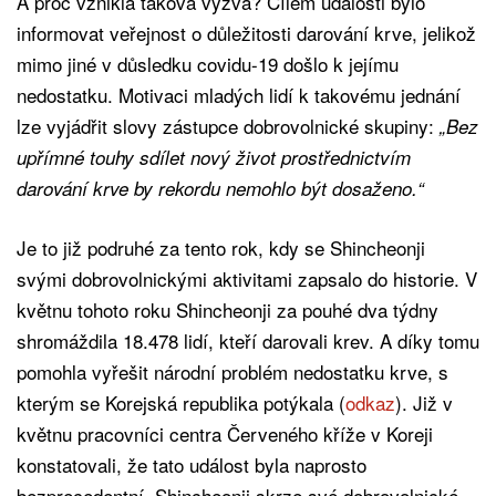
A proč vznikla taková výzva? Cílem události bylo
informovat veřejnost o důležitosti darování krve, jelikož
mimo jiné v důsledku covidu-19 došlo k jejímu
nedostatku. Motivaci mladých lidí k takovému jednání
lze vyjádřit slovy zástupce dobrovolnické skupiny:
„Bez
upřímné touhy sdílet nový život prostřednictvím
darování krve by rekordu nemohlo být dosaženo.“
Je to již podruhé za tento rok, kdy se Shincheonji
svými dobrovolnickými aktivitami zapsalo do historie. V
květnu tohoto roku Shincheonji za pouhé dva týdny
shromáždila 18.478 lidí, kteří darovali krev. A díky tomu
pomohla vyřešit národní problém nedostatku krve, s
kterým se Korejská republika potýkala (
odkaz
). Již v
květnu pracovníci centra Červeného kříže v Koreji
konstatovali, že tato událost byla naprosto
bezprecedentní. Shincheonji skrze své dobrovolnické