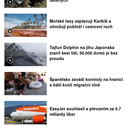
raněných
Mořské řasy zaplavují Karibik a
ohrožují pobřeží i cestovní ruch
Tajfun Dolphin na jihu Japonska
zranil šest lidí, 50.000 domů je bez
proudu
Španělsko zavádí kontroly na hranici
s Itálií kvůli migrační vlně
EasyJet souhlasil s převzetím za 5,7
miliardy liber