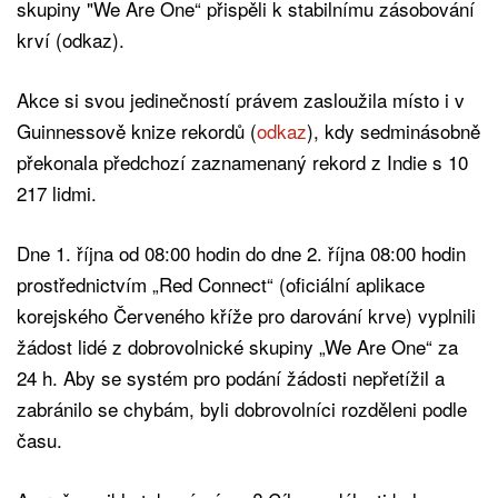
skupiny "We Are One“ přispěli k stabilnímu zásobování
krví (odkaz).
Akce si svou jedinečností právem zasloužila místo i v
Guinnessově knize rekordů (
odkaz
), kdy sedminásobně
překonala předchozí zaznamenaný rekord z Indie s 10
217 lidmi.
Dne 1. října od 08:00 hodin do dne 2. října 08:00 hodin
prostřednictvím „Red Connect“ (oficiální aplikace
korejského Červeného kříže pro darování krve) vyplnili
žádost lidé z dobrovolnické skupiny „We Are One“ za
24 h. Aby se systém pro podání žádosti nepřetížil a
zabránilo se chybám, byli dobrovolníci rozděleni podle
času.