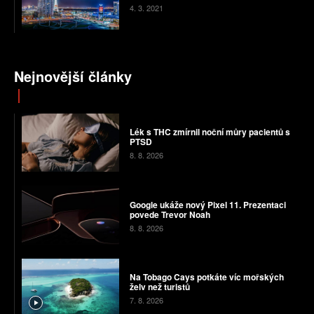
4. 3. 2021
Nejnovější články
Lék s THC zmírnil noční můry pacientů s
PTSD
8. 8. 2026
Google ukáže nový Pixel 11. Prezentaci
povede Trevor Noah
8. 8. 2026
Na Tobago Cays potkáte víc mořských
želv než turistů
7. 8. 2026