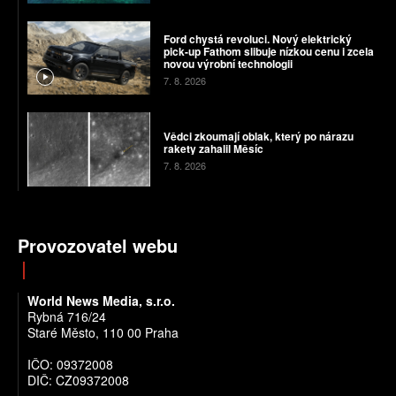
Ford chystá revoluci. Nový elektrický
pick-up Fathom slibuje nízkou cenu i zcela
novou výrobní technologii
7. 8. 2026
Vědci zkoumají oblak, který po nárazu
rakety zahalil Měsíc
7. 8. 2026
Provozovatel webu
World News Media, s.r.o.
Rybná 716/24
Staré Město, 110 00 Praha
IČO: 09372008
DIČ: CZ09372008