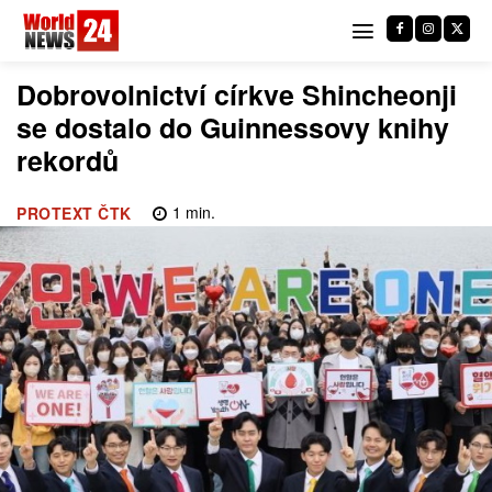
Dobrovolnictví církve Shincheonji
se dostalo do Guinnessovy knihy
rekordů
1
min.
PROTEXT ČTK