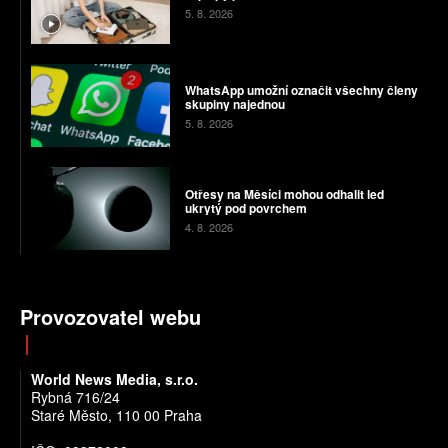
5. 8. 2026
WhatsApp umožní označit všechny členy
skupiny najednou
5. 8. 2026
Otřesy na Měsíci mohou odhalit led
ukrytý pod povrchem
4. 8. 2026
Provozovatel webu
World News Media, s.r.o.
Rybná 716/24
Staré Město, 110 00 Praha