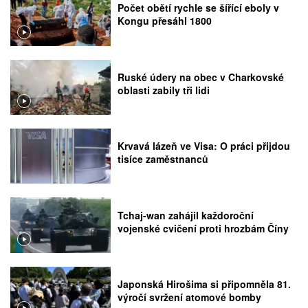
Počet obětí rychle se šířící eboly v
Kongu přesáhl 1800
Ruské údery na obec v Charkovské
oblasti zabily tři lidi
Krvavá lázeň ve Visa: O práci přijdou
tisíce zaměstnanců
Tchaj-wan zahájil každoroční
vojenské cvičení proti hrozbám Číny
Japonská Hirošima si připomněla 81.
výročí svržení atomové bomby