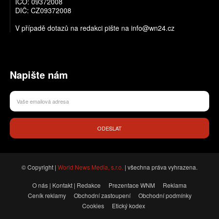
IČO: 09372008
DIČ: CZ09372008
V případě dotazů na redakci pište na info@wn24.cz
Napište nám
ODESLAT
© Copyright |
World News Media, s.r.o.
| všechna práva vyhrazena.
O nás | Kontakt | Redakce
Prezentace WNM
Reklama
Ceník reklamy
Obchodní zastoupení
Obchodní podmínky
Cookies
Etický kodex