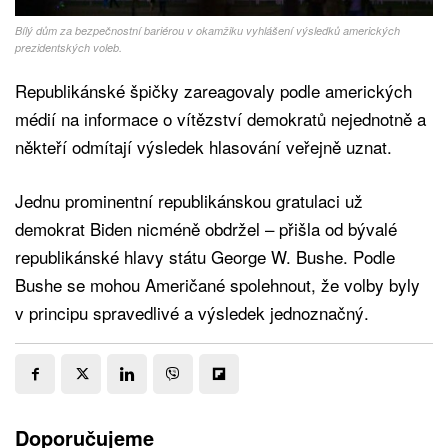
Bílý dům za bezpečnostní bariérou v okamžiku vyhlášení výsledků amerických
prezidentských voleb.
Republikánské špičky zareagovaly podle amerických
médií na informace o vítězství demokratů nejednotně a
někteří odmítají výsledek hlasování veřejně uznat.
Jednu prominentní republikánskou gratulaci už
demokrat Biden nicméně obdržel – přišla od bývalé
republikánské hlavy státu George W. Bushe. Podle
Bushe se mohou Američané spolehnout, že volby byly
v principu spravedlivé a výsledek jednoznačný.
Doporučujeme