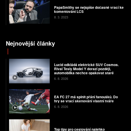
PapaSmithy se nejspíše dočasně vrací ke
komentování LCS
8. 3. 2023
Nejnovější články
Lucid odkládá elektrické SUV Cosmos.
Rival Tesly Model Y dorazí později,
automobilka nechce opakovat staré
chyby
6. 8. 2026
EA FC 27 má splnit přání fanoušků. Do
hry se vrací skenování vlastní tváře
6. 8. 2026
Top tipy pro cestování nalehko