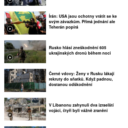
Írán: USA jsou ochotny vrátit se ke
svým závazkům. Přímá jednání ale
Teherán popírá
Rusko hlásí zneškodnění 605
ukrajinských dronů během noci
Černé vdovy: Ženy v Rusku lákají
rekruty do sňatků. Když padnou,
dostanou odškodnění
V Libanonu zahynuli dva izraelští
vojáci, čtyři byli vážně zraněni