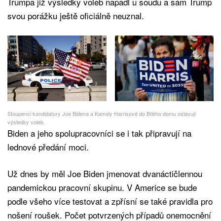
Trumpa již výsledky voleb napadl u soudu a sám Trump
svou porážku ještě oficiálně neuznal.
Stoupenci kandidatury Joe Bidena a Kamaly Harrisové do Bílého domu oslavují
výsledky voleb.
Biden a jeho spolupracovníci se i tak připravují na
lednové předání moci.
Už dnes by měl Joe Biden jmenovat dvanáctičlennou
pandemickou pracovní skupinu. V Americe se bude
podle všeho více testovat a zpřísní se také pravidla pro
nošení roušek. Počet potvrzených případů onemocnění