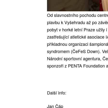
Od slavnostního pochodu centr
plavbu k Vyšehradu až po závěr
pobyt v horké letní Praze užily
zastřešující atletické asociac
příkladnou organizaci šampion
syndromem (ČeFeS Down). Velko
Národní sportovní agentura, Če
sponzoři z PENTA Foundation 
Další info:
Jan Čáp