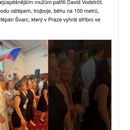
nejúspěšnějším mužům patřili David Vodstrčil,
z hodu oštěpem, trojboje, běhu na 100 metrů,
těpán Švarc, který v Praze vyhrál stříbro ve