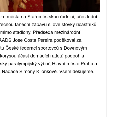
em města na Staroměstskou radnici, přes lodní
ečnou taneční zábavu si dvě stovky účastníků
 i mimo stadiony. Předseda mezinárodní
e IAADS Jose Costa Pereira poděkoval za
átu České federaci sportovců s Downovým
rysou účast domácích atletů podpořila
ský paralympijský výbor, Hlavní město Praha a
a Nadace Simony Kijonkové. Všem děkujeme.