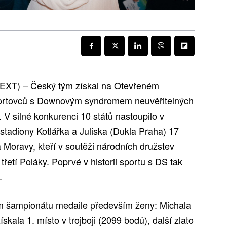
EXT) – Český tým získal na Otevřeném
 sportovců s Downovým syndromem neuvěřitelných
. V silné konkurenci 10 států nastoupilo v
tadiony Kotlářka a Juliska (Dukla Praha) 17
 Moravy, kteří v soutěži národních družstev
 třetí Poláky. Poprvé v historii sportu s DS tak
.
kém šampionátu medaile především ženy: Michala
kala 1. místo v trojboji (2099 bodů), další zlato