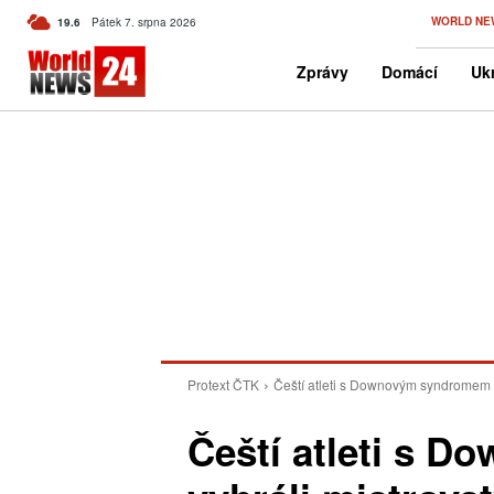
C
WORLD NE
19.6
Pátek 7. srpna 2026
Czech
Zprávy
Domácí
Ukr
Protext ČTK
Čeští atleti s Downovým syndromem v
Čeští atleti s 