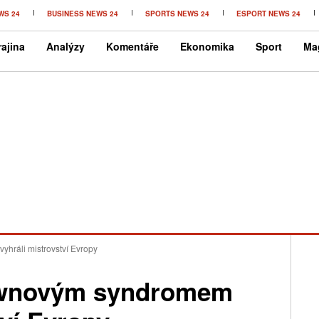
WS 24
BUSINESS NEWS 24
SPORTS NEWS 24
ESPORT NEWS 24
ajina
Analýzy
Komentáře
Ekonomika
Sport
Ma
yhráli mistrovství Evropy
Downovým syndromem