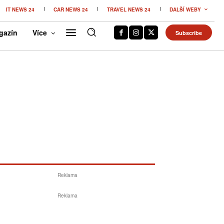
IT NEWS 24
CAR NEWS 24
TRAVEL NEWS 24
DALŠÍ WEBY
gazín
Více
Subscribe
Reklama
Reklama