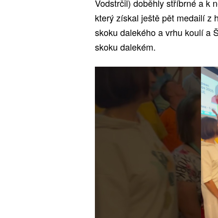
Vodstrčil) doběhly stříbrné a k 
který získal ještě pět medailí 
skoku dalekého a vrhu koulí a Š
skoku dalekém.