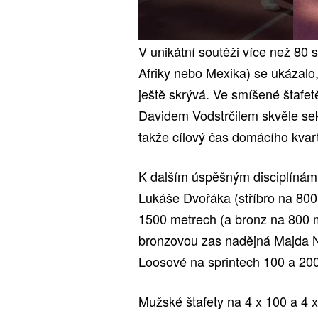
V unikátní soutěži více než 80 s
Afriky nebo Mexika) se ukázalo,
ještě skrývá. Ve smíšené štafet
Davidem Vodstrčilem skvěle se
takže cílový čas domácího kvart
K dalším úspěšným disciplínám 
Lukáše Dvořáka (stříbro na 800 
1500 metrech (a bronz na 800 m
bronzovou zas nadějná Majda N
Loosové na sprintech 100 a 20
Mužské štafety na 4 x 100 a 4 