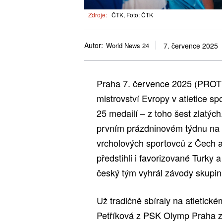
Zdroje:
ČTK, Foto: ČTK
Autor:
World News 24
7. července 2025
Praha 7. července 2025 (PROT
mistrovství Evropy v atletice
25 medailí – z toho šest zlatých
prvním prázdninovém týdnu na s
vrcholových sportovců z Čech a
předstihli i favorizované Turky a
český tým vyhrál závody skupin
Už tradičně sbíraly na atletic
Petříková z PSK Olymp Praha zís