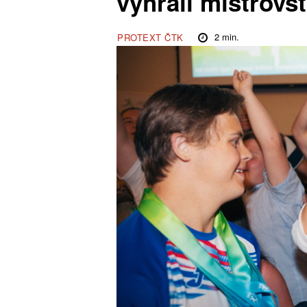
vyhráli mistrovs
2
min.
PROTEXT ČTK