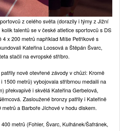
portovců z celého světa (dorazily i týmy z Jižní
 kolik talentů se v české atletice sportovců s DS
ě 4 x 200 metrů například Míše Petříkové s
kundovali Kateřina Loosová a Štěpán Švarc,
eta stačil na evropské stříbro.
patřily nově otevřené závody v chůzi: Kromě
i 1500 metrů) vybojovala stříbrnou medaili na
) překvapivě i skvělá Kateřina Gerbelová,
ěmcová. Zasloužené bronzy patřily i Kateřině
0 metrů a Barboře Jíchové v hodu diskem.
x 400 metrů (Fohler, Švarc, Kulhánek/Šafránek,