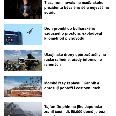
Tisza nominovala na maďarského
prezidenta bývalého šéfa nejvyššího
soudu
Dron pronikl do bulharského
vzdušného prostoru, explodoval
kilometr od plynovodu
Ukrajinské drony opět zaútočily na
ruské rafinérie, úřady informují o
raněných
Mořské řasy zaplavují Karibik a
ohrožují pobřeží i cestovní ruch
Tajfun Dolphin na jihu Japonska
zranil šest lidí, 50.000 domů je bez