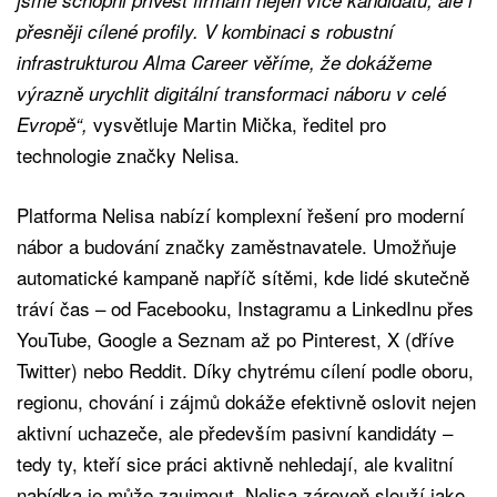
přesněji cílené profily. V kombinaci s robustní
infrastrukturou Alma Career věříme, že dokážeme
výrazně urychlit digitální transformaci náboru v celé
vysvětluje Martin Mička, ředitel pro
Evropě“,
technologie značky Nelisa.
Platforma Nelisa nabízí komplexní řešení pro moderní
nábor a budování značky zaměstnavatele. Umožňuje
automatické kampaně napříč sítěmi, kde lidé skutečně
tráví čas – od Facebooku, Instagramu a LinkedInu přes
YouTube, Google a Seznam až po Pinterest, X (dříve
Twitter) nebo Reddit. Díky chytrému cílení podle oboru,
regionu, chování i zájmů dokáže efektivně oslovit nejen
aktivní uchazeče, ale především pasivní kandidáty –
tedy ty, kteří sice práci aktivně nehledají, ale kvalitní
nabídka je může zaujmout. Nelisa zároveň slouží jako