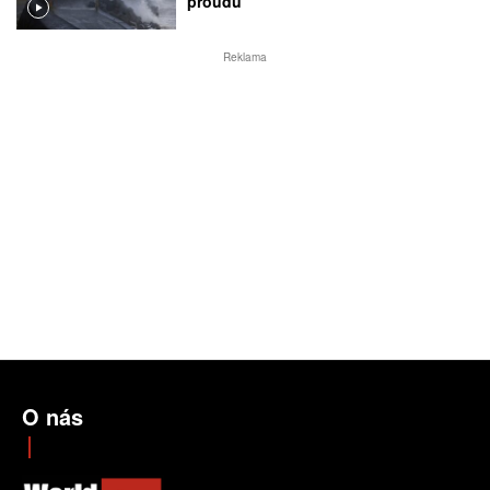
proudu
Reklama
O nás