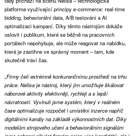
tady přichází na scénu Nelisa – technologická
platforma využívající principy e‑commerce: real-time
bidding, behaviorální data, A/B testování a AI
optimalizaci kampaní. Díky těmto nástrojům dokáže
oslovit i publikum, které se běžně na pracovních
portálech nepohybuje, ale může reagovat na nabídku,
která je zastihne ve správný moment – tam, kde
skutečně tráví čas.
„Firmy čelí extrémně konkurenčnímu prostředí na trhu
práce. Nelisa je nástroj, který jim umožňuje škálovat
náborové aktivity efektivněji, rychleji a s lepší
návratností. Vyvinuli jsme systém, který v reálném
čase optimalizuje rozpočet i umístění inzerce napříč
digitálními kanály na základě výkonnostních dat. Díky
modelům strojového učení a behaviorálním signálům
jsme schopni přivést firmám nejen více kandidátů, ale i