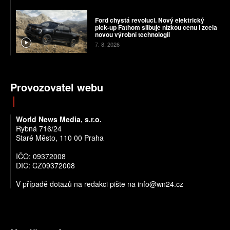
Ford chystá revoluci. Nový elektrický
pick-up Fathom slibuje nízkou cenu i zcela
novou výrobní technologii
7. 8. 2026
Provozovatel webu
World News Media, s.r.o.
Rybná 716/24
Staré Město, 110 00 Praha
IČO: 09372008
DIČ: CZ09372008
V případě dotazů na redakci pište na info@wn24.cz