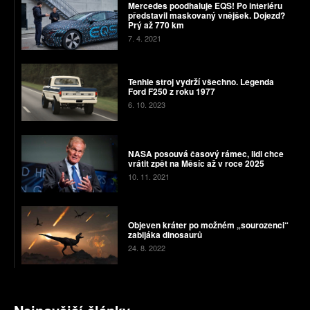
Mercedes poodhaluje EQS! Po interiéru
představil maskovaný vnějšek. Dojezd?
Prý až 770 km
7. 4. 2021
Tenhle stroj vydrží všechno. Legenda
Ford F250 z roku 1977
6. 10. 2023
NASA posouvá časový rámec, lidi chce
vrátit zpět na Měsíc až v roce 2025
10. 11. 2021
Objeven kráter po možném „sourozenci“
zabijáka dinosaurů
24. 8. 2022