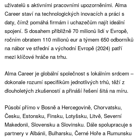
uživatelů s aktivními pracovními upozorněními. Alma
Career staví na technologických inovacích a práci s
daty, čímž pomáhá firmám i uchazečům najít ideální
spojení. S dosahem přibližně 70 milionů lidí v Evropě,
ročním obratem 110 milionů eur a týmem 650 odborníků
na nábor ve střední a východní Evropě (2024) patří
mezi klíčové hráče na trhu.
Alma Career je globální společnost s lokálním srdcem –
dokonale rozumí specifikům jednotlivých trhů, těží z
dlouholetých zkušeností a přináší řešení šitá na míru.
Působí přímo v Bosně a Hercegovině, Chorvatsku,
Česku, Estonsku, Finsku, Lotyšsku, Litvě, Severní
Makedonii, Slovensku a Slovinsku. Dále spolupracuje s
partnery v Albánii, Bulharsku, Černé Hoře a Rumunsku