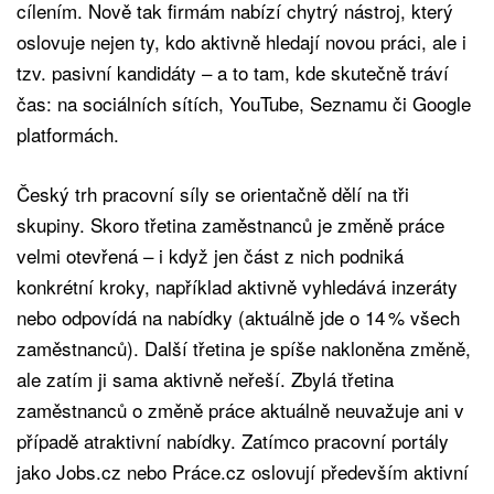
cílením. Nově tak firmám nabízí chytrý nástroj, který
oslovuje nejen ty, kdo aktivně hledají novou práci, ale i
tzv. pasivní kandidáty – a to tam, kde skutečně tráví
čas: na sociálních sítích, YouTube, Seznamu či Google
platformách.
Český trh pracovní síly se orientačně dělí na tři
skupiny. Skoro třetina zaměstnanců je změně práce
velmi otevřená – i když jen část z nich podniká
konkrétní kroky, například aktivně vyhledává inzeráty
nebo odpovídá na nabídky (aktuálně jde o 14 % všech
zaměstnanců). Další třetina je spíše nakloněna změně,
ale zatím ji sama aktivně neřeší. Zbylá třetina
zaměstnanců o změně práce aktuálně neuvažuje ani v
případě atraktivní nabídky. Zatímco pracovní portály
jako Jobs.cz nebo Práce.cz oslovují především aktivní