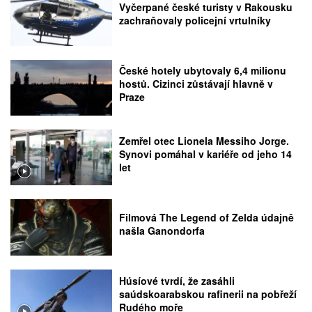
Vyčerpané české turisty v Rakousku
zachraňovaly policejní vrtulníky
České hotely ubytovaly 6,4 milionu
hostů. Cizinci zůstávají hlavně v
Praze
Zemřel otec Lionela Messiho Jorge.
Synovi pomáhal v kariéře od jeho 14
let
Filmová The Legend of Zelda údajně
našla Ganondorfa
Húsíové tvrdí, že zasáhli
saúdskoarabskou rafinerii na pobřeží
Rudého moře