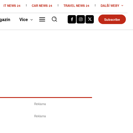
IT NEWS 24
CAR NEWS 24
TRAVEL NEWS 24
DALŠÍ WEBY
gazín
Více
Subscribe
Reklama
Reklama