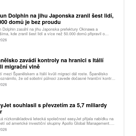
eň působí značné problémy turistickým oblastem závislým na
ěvnících.
fun Dolphin na jihu Japonska zranil šest lidí,
000 domů je bez proudu
n Dolphin zasáhl na jihu Japonska prefektury Okinawa a
ima, kde zranil šest lidí a více než 50.000 domů připravil o
ky elektřiny. Na příchod tajfunu se kvůli riziku záplav a sesuvů
 2026
v důsledku předpovídaných prudkých srážek připravují také na
dním pobřeží Číny, kde úřady uzavřely školy a turisty
dávaná místa, uvedly tiskové agentury.
nělsko zavádí kontroly na hranici s Itálií
li migrační vlně
í mezi Španělskem a Itálií kvůli migraci dál roste. Španělsko
oznámilo, že od sobotní půlnoci zavede dočasné hraniční kontroly
estující z Itálie. Opatření má platit do 7. září a je přímou reakcí na
 2026
dnutí Říma obnovit kontroly u osob přijíždějících ze Španělska po
né migrační krizi v severoafrické Ceutě.
yJet souhlasil s převzetím za 5,7 miliardy
r
ká nízkonákladová letecká společnost easyJet přijala nabídku na
etí od americké investiční skupiny Apollo Global Management.
akce oceňuje aerolinku na 5,7 miliardy liber, tedy přibližně 162
 2026
rd korun.