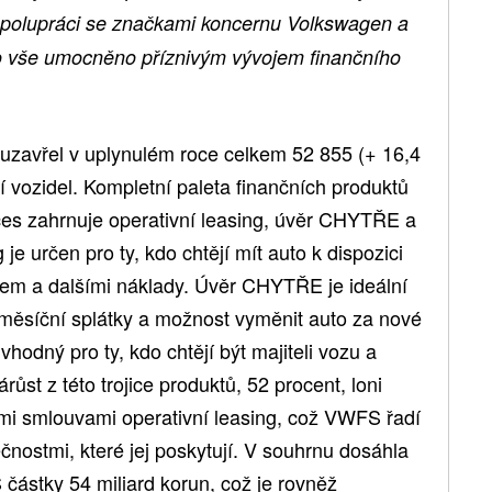
spolupráci se značkami koncernu Volkswagen a
 to vše umocněno příznivým vývojem finančního
uzavřel v uplynulém roce celkem 52 855 (+ 16,4
 vozidel. Kompletní paleta finančních produktů
es zahrnuje operativní leasing, úvěr CHYTŘE a
 je určen pro ty, kdo chtějí mít auto k dispozici
isem a dalšími náklady. Úvěr CHYTŘE je ideální
ké měsíční splátky a možnost vyměnit auto za nové
vhodný pro ty, kdo chtějí být majiteli vozu a
růst z této trojice produktů, 52 procent, loni
i smlouvami operativní leasing, což VWFS řadí
čnostmi, které jej poskytují. V souhrnu dosáhla
částky 54 miliard korun, což je rovněž