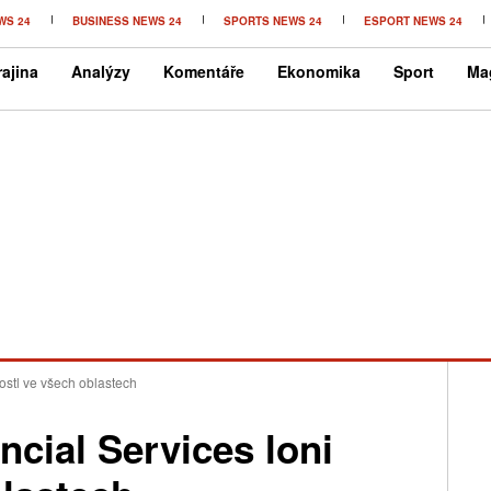
WS 24
BUSINESS NEWS 24
SPORTS NEWS 24
ESPORT NEWS 24
ajina
Analýzy
Komentáře
Ekonomika
Sport
Ma
ostl ve všech oblastech
cial Services loni