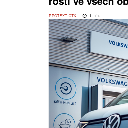
rostl ve všech o
1
min.
PROTEXT ČTK