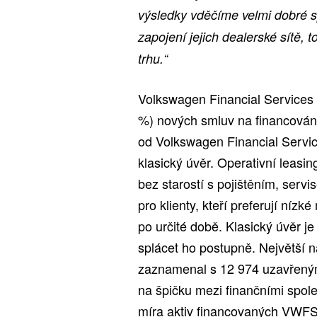
výsledky vděčíme velmi dobré 
zapojení jejich dealerské sítě,
trhu.“
Volkswagen Financial Services 
%) nových smluv na financování
od Volkswagen Financial Servic
klasický úvěr. Operativní leasing
bez starostí s pojištěním, serv
pro klienty, kteří preferují níz
po určité době. Klasický úvěr je 
splácet ho postupně. Největší ná
zaznamenal s 12 974 uzavřeným
na špičku mezi finančními spole
míra aktiv financovaných VWFS 