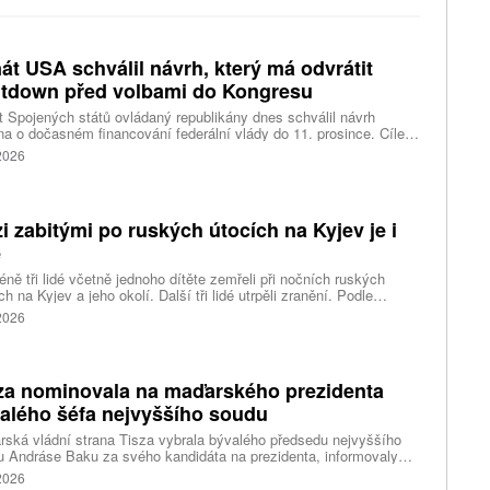
át USA schválil návrh, který má odvrátit
tdown před volbami do Kongresu
 Spojených států ovládaný republikány dnes schválil návrh
a o dočasném financování federální vlády do 11. prosince. Cílem
ení je předejít před listopadovými volbami do Kongresu
 2026
vanému shutdownu, tedy omezení chodu vlády v důsledku
váleného financování. Píše o tom agentura Reuters.
i zabitými po ruských útocích na Kyjev je i
ě
ně tři lidé včetně jednoho dítěte zemřeli při nočních ruských
ch na Kyjev a jeho okolí. Další tři lidé utrpěli zranění. Podle
inských úřadů Rusové použili mimo jiné balistické rakety.
 2026
za nominovala na maďarského prezidenta
alého šéfa nejvyššího soudu
ská vládní strana Tisza vybrala bývalého předsedu nejvyššího
 Andráse Baku za svého kandidáta na prezidenta, informovaly
vé agentury. Očekává se, že András Baka bude v úterý zvolen v
 2026
mentu novou hlavou státu.