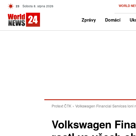
C
WORLD NE
23
Sobota 8. srpna 2026
Czech
Zprávy
Domácí
Ukr
Protext ČTK
Volkswagen Financial Services loni r
Volkswagen Finan