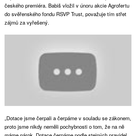
českého premiéra. Babiš vložil v únoru akcie Agrofertu
do svěřenského fondu RSVP Trust, považuje tím střet
zájmů za vyřešený.
„Dotace jsme čerpali a čerpáme v souladu se zákonem,
proto jsme nikdy neměli pochybnosti o tom, že na ně
máme nárok. Dotace čerpáme podle stejných pravidel