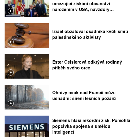
omezující získání občanství
narozením v USA, navzdory
rozhodnutí Nejvyššího soudu
Izrael obžaloval osadníka kvůli smrti
palestinského aktivisty
Ester Geislerová odkrývá rodinný
příběh svého otce
Ohnivý mrak nad Francií může
usnadnit šíření lesních požárů
Siemens hlásí rekordní zisk. Pomohla
poptávka spojená s umělou
inteligencí