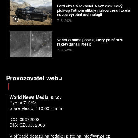
Ford chystá revoluci. Nový elektrický
pick-up Fathom slibuje nízkou cenu i zcela
novou výrobní technologii
7. 8. 2026
Vědci zkoumají oblak, který po nárazu
rakety zahalil Měsíc
7. 8. 2026
Provozovatel webu
World News Media, s.r.o.
Rybná 716/24
Staré Město, 110 00 Praha
IČO: 09372008
DIČ: CZ09372008
V případě dotazů na redakci pište na info@wn24.cz