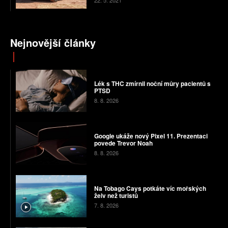
22. 5. 2021
Nejnovější články
Lék s THC zmírnil noční můry pacientů s
PTSD
8. 8. 2026
Google ukáže nový Pixel 11. Prezentaci
povede Trevor Noah
8. 8. 2026
Na Tobago Cays potkáte víc mořských
želv než turistů
7. 8. 2026