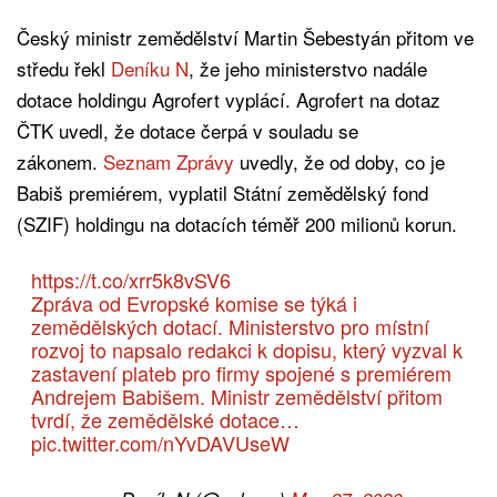
Český ministr zemědělství Martin Šebestyán přitom ve
středu řekl
Deníku N
, že jeho ministerstvo nadále
dotace holdingu Agrofert vyplácí. Agrofert na dotaz
ČTK uvedl, že dotace čerpá v souladu se
zákonem.
Seznam Zprávy
uvedly, že od doby, co je
Babiš premiérem, vyplatil Státní zemědělský fond
(SZIF) holdingu na dotacích téměř 200 milionů korun.
https://t.co/xrr5k8vSV6
Zpráva od Evropské komise se týká i
zemědělských dotací. Ministerstvo pro místní
rozvoj to napsalo redakci k dopisu, který vyzval k
zastavení plateb pro firmy spojené s premiérem
Andrejem Babišem. Ministr zemědělství přitom
tvrdí, že zemědělské dotace…
pic.twitter.com/nYvDAVUseW