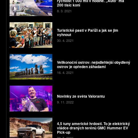
rychlost 1 000 mil v hodině. „Auto“ má
200 tisíc koní
8. 3. 2021
Turistické pasti v Paříži a jak se jim
vyhnout
30. 4. 2021
Velikonoční ostrov: nejodlehlejší obydlený
ostrov je opředen záhadami
16. 4. 2021
Novinky ze světa Valorantu
9. 11. 2022
4,5 tuny americké hrdosti. To je elektrický
vládce drsných terénů GMC Hummer EV
Pick-up