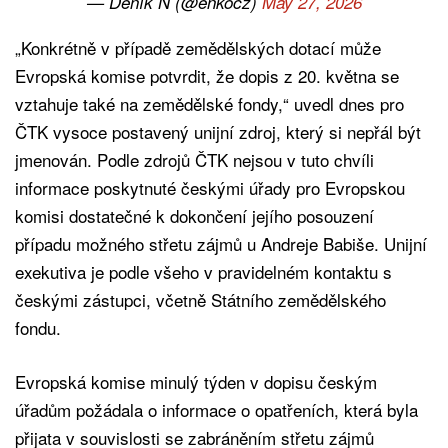
— Deník N (@enkocz)
May 27, 2026
„Konkrétně v případě zemědělských dotací může
Evropská komise potvrdit, že dopis z 20. května se
vztahuje také na zemědělské fondy,“ uvedl dnes pro
ČTK vysoce postavený unijní zdroj, který si nepřál být
jmenován. Podle zdrojů ČTK nejsou v tuto chvíli
informace poskytnuté českými úřady pro Evropskou
komisi dostatečné k dokončení jejího posouzení
případu možného střetu zájmů u Andreje Babiše. Unijní
exekutiva je podle všeho v pravidelném kontaktu s
českými zástupci, včetně Státního zemědělského
fondu.
Evropská komise minulý týden v dopisu českým
úřadům požádala o informace o opatřeních, která byla
přijata v souvislosti se zabráněním střetu zájmů