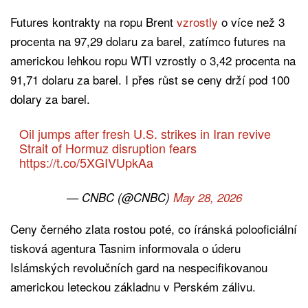
Futures kontrakty na ropu Brent
vzrostly
o více než 3
procenta na 97,29 dolaru za barel, zatímco futures na
americkou lehkou ropu WTI vzrostly o 3,42 procenta na
91,71 dolaru za barel. I přes růst se ceny drží pod 100
dolary za barel.
Oil jumps after fresh U.S. strikes in Iran revive
Strait of Hormuz disruption fears
https://t.co/5XGIVUpkAa
— CNBC (@CNBC)
May 28, 2026
Ceny černého zlata rostou poté, co íránská polooficiální
tisková agentura Tasnim informovala o úderu
Islámských revolučních gard na nespecifikovanou
americkou leteckou základnu v Perském zálivu.