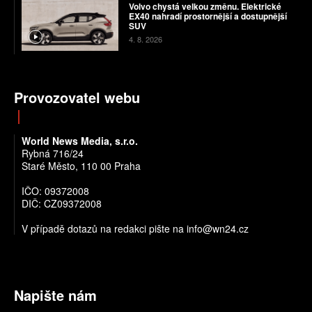
Volvo chystá velkou změnu. Elektrické
EX40 nahradí prostornější a dostupnější
SUV
4. 8. 2026
Provozovatel webu
World News Media, s.r.o.
Rybná 716/24
Staré Město, 110 00 Praha
IČO: 09372008
DIČ: CZ09372008
V případě dotazů na redakci pište na info@wn24.cz
Napište nám