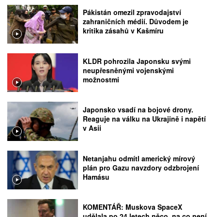
Pákistán omezil zpravodajství
zahraničních médií. Důvodem je
kritika zásahů v Kašmíru
KLDR pohrozila Japonsku svými
neupřesněnými vojenskými
možnostmi
Japonsko vsadí na bojové drony.
Reaguje na válku na Ukrajině i napětí
v Asii
Netanjahu odmítl americký mírový
plán pro Gazu navzdory odzbrojení
Hamásu
KOMENTÁŘ: Muskova SpaceX
udělala po 24 letech něco, na co není