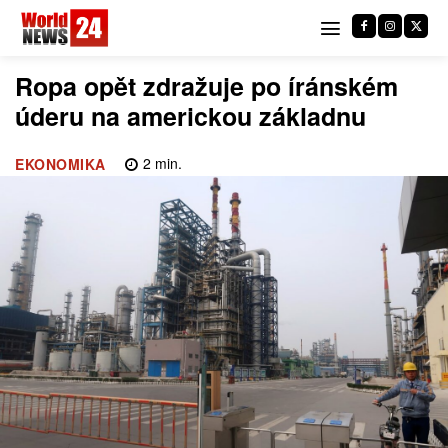
Ropa opět zdražuje po íránském
úderu na americkou základnu
2
min.
EKONOMIKA