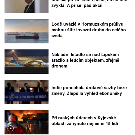
zvyklá. A přišel pád akcií
Lodě uvázlé v Hormuzském průlivu
mohou šířit invazní druhy do celého
světa
Nákladní letadlo se nad Lipskem
srazilo s letícím objektem, zřejmě
dronem
Indie ponechala úrokové sazby beze
změny. Zlepšila výhled ekonomiky
Při ruských úderech v Kyjevské
oblasti zahynulo nejméně 15 lidí