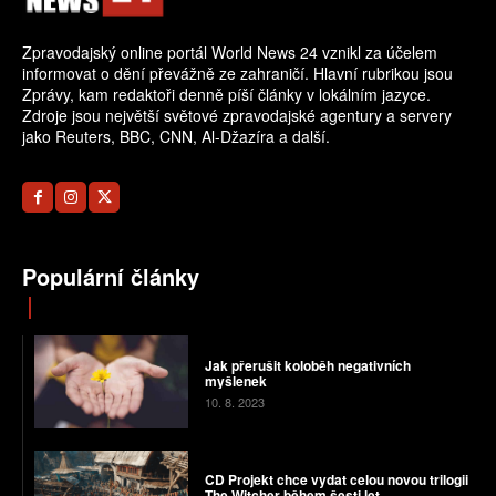
Zpravodajský online portál World News 24 vznikl za účelem
informovat o dění převážně ze zahraničí. Hlavní rubrikou jsou
Zprávy, kam redaktoři denně píší články v lokálním jazyce.
Zdroje jsou největší světové zpravodajské agentury a servery
jako Reuters, BBC, CNN, Al-Džazíra a další.
Populární články
Jak přerušit koloběh negativních
myšlenek
10. 8. 2023
CD Projekt chce vydat celou novou trilogii
The Witcher během šesti let