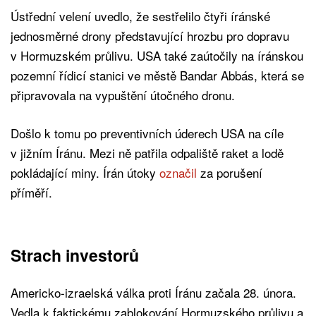
Ústřední velení uvedlo, že sestřelilo čtyři íránské
jednosměrné drony představující hrozbu pro dopravu
v Hormuzském průlivu. USA také zaútočily na íránskou
pozemní řídicí stanici ve městě Bandar Abbás, která se
připravovala na vypuštění útočného dronu.
Došlo k tomu po preventivních úderech USA na cíle
v jižním Íránu. Mezi ně patřila odpaliště raket a lodě
pokládající miny. Írán útoky
označil
za porušení
příměří.
Strach investorů
Americko-izraelská válka proti Íránu začala 28. února.
Vedla k faktickému zablokování Hormuzského průlivu a