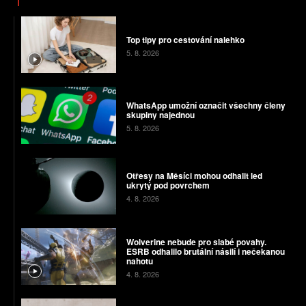
Top tipy pro cestování nalehko
5. 8. 2026
WhatsApp umožní označit všechny členy
skupiny najednou
5. 8. 2026
Otřesy na Měsíci mohou odhalit led
ukrytý pod povrchem
4. 8. 2026
Wolverine nebude pro slabé povahy.
ESRB odhalilo brutální násilí i nečekanou
nahotu
4. 8. 2026