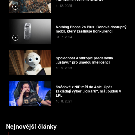
1. 12. 2025
Nothing Phone 2a Plus: Cenově dostupný
mobil, který zastiňuje konkurenci
31. 7. 2024
Společnost Anthropic představila
„ústavu“ pro umělou inteligenci
10. 5. 2023
Švédové z NiP míří do Asie. Opět
zakládají výběr „lolkařů“, hrát budou v
LPL
10. 8. 2021
Nejnovější články