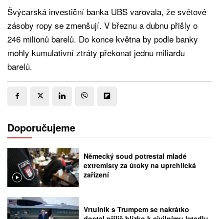
Švýcarská investiční banka UBS varovala, že světové
zásoby ropy se zmenšují. V březnu a dubnu přišly o
246 milionů barelů. Do konce května by podle banky
mohly kumulativní ztráty překonat jednu miliardu
barelů.
Doporučujeme
Německý soud potrestal mladé
extremisty za útoky na uprchlická
zařízení
Vrtulník s Trumpem se nakrátko
dostal příliš blízko k civilnímu letadlu