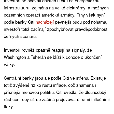
Investoři se obávali dalších útoků na energetickou
infrastrukturu, zejména na velké elektrárny, a možných
pozemních operací americké armády. Trhy však nyní
podle banky Citi
nacházejí
pevnější půdu pod nohama,
investoři totiž začínají zpochybňovat pravděpodobnost
černých scénářů.
Investoři rovněž opatrně reagují na signály, že
Washington a Teherán se blíží k dohodě o ukončení
války.
Centrální banky jsou ale podle Citi ve střehu. Existuje
totiž zvýšené riziko růstu inflace, což znamená i
přísnější měnovou politiku. Citi uvedla, že dlouhodobý
růst cen ropy už se začíná projevovat širšími inflačními
tlaky.