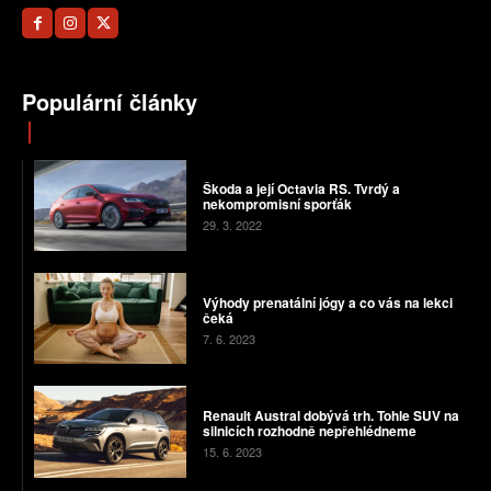
Populární články
Škoda a její Octavia RS. Tvrdý a
nekompromisní sporťák
29. 3. 2022
Výhody prenatální jógy a co vás na lekci
čeká
7. 6. 2023
Renault Austral dobývá trh. Tohle SUV na
silnicích rozhodně nepřehlédneme
15. 6. 2023