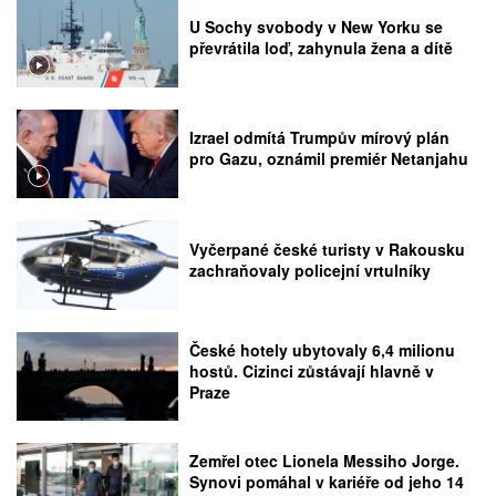
U Sochy svobody v New Yorku se
převrátila loď, zahynula žena a dítě
Izrael odmítá Trumpův mírový plán
pro Gazu, oznámil premiér Netanjahu
Vyčerpané české turisty v Rakousku
zachraňovaly policejní vrtulníky
České hotely ubytovaly 6,4 milionu
hostů. Cizinci zůstávají hlavně v
Praze
Zemřel otec Lionela Messiho Jorge.
Synovi pomáhal v kariéře od jeho 14