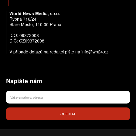
World News Media, s.r.o.
Rybná 716/24
Staré Město, 110 00 Praha
IČO: 09372008
DIČ: CZ09372008
V případě dotazů na redakci pište na info@wn24.cz
Napište nám
ODESLAT