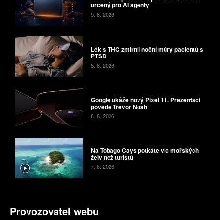
určený pro AI agenty
9. 8. 2026
Lék s THC zmírnil noční můry pacientů s
PTSD
8. 8. 2026
Google ukáže nový Pixel 11. Prezentaci
povede Trevor Noah
8. 8. 2026
Na Tobago Cays potkáte víc mořských
želv než turistů
7. 8. 2026
Provozovatel webu