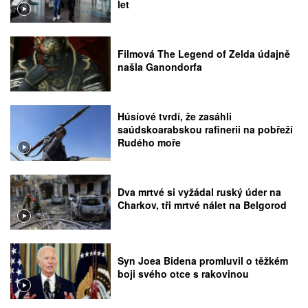
let
Filmová The Legend of Zelda údajně
našla Ganondorfa
Húsíové tvrdí, že zasáhli
saúdskoarabskou rafinerii na pobřeží
Rudého moře
Dva mrtvé si vyžádal ruský úder na
Charkov, tři mrtvé nálet na Belgorod
Syn Joea Bidena promluvil o těžkém
boji svého otce s rakovinou