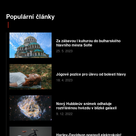
Populární články
Za zábavou i kulturou do bulharského
hlavního města Sofie
25. 5. 2023
Jógové pozice pro úlevu od bolesti hlavy
18. 4. 2023
Nový Hubbleův snímek odhaluje
roztříštěnou hvězdu v blízké galaxii
9. 12. 2022
Harley-Davidson postavil elektrokolo!