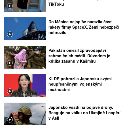
TikToku
Do Měsíce nejspíše narazila část
rakety firmy SpaceX, Zemi nebezpečí
nehrozilo
Pákistán omezil zpravodajství
zahraničních médií. Důvodem je
kritika zásahů v Kašmíru
KLDR pohrozila Japonsku svými
neupřesněnými vojenskými
možnostmi
Japonsko vsadí na bojové drony.
Reaguje na válku na Ukrajině i napětí
v Asii