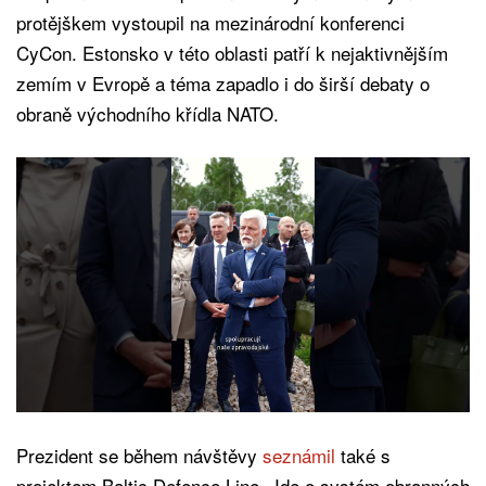
protějškem vystoupil na mezinárodní konferenci
CyCon. Estonsko v této oblasti patří k nejaktivnějším
zemím v Evropě a téma zapadlo i do širší debaty o
obraně východního křídla NATO.
Prezident se během návštěvy
seznámil
také s
projektem Baltic Defence Line. Jde o systém obranných