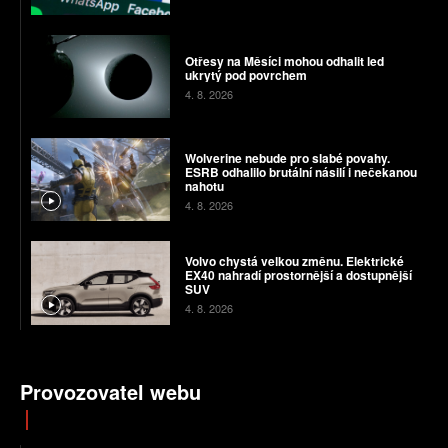
Otřesy na Měsíci mohou odhalit led
ukrytý pod povrchem
4. 8. 2026
Wolverine nebude pro slabé povahy.
ESRB odhalilo brutální násilí i nečekanou
nahotu
4. 8. 2026
Volvo chystá velkou změnu. Elektrické
EX40 nahradí prostornější a dostupnější
SUV
4. 8. 2026
Provozovatel webu