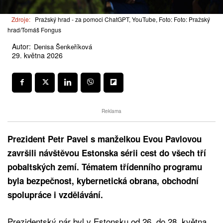
Zdroje:
Pražský hrad - za pomoci ChatGPT, YouTube, Foto: Foto: Pražský
hrad/Tomáš Fongus
Autor:
Denisa Šenkeříková
29. května 2026
Reklama
Prezident Petr Pavel s manželkou Evou Pavlovou
završili návštěvou Estonska sérii cest do všech tří
pobaltských zemí. Tématem třídenního programu
byla bezpečnost, kybernetická obrana, obchodní
spolupráce i vzdělávání.
Prezidentský pár byl v Estonsku od 26. do 28. května.