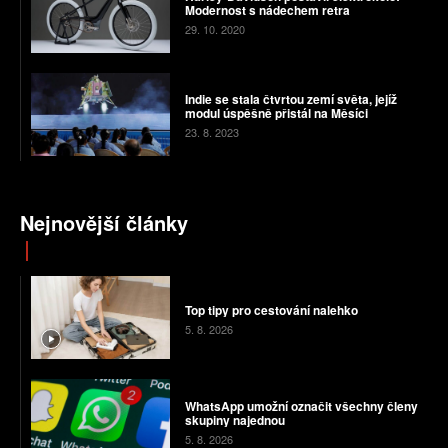
Modernost s nádechem retra
29. 10. 2020
Indie se stala čtvrtou zemí světa, jejíž
modul úspěšně přistál na Měsíci
23. 8. 2023
Nejnovější články
Top tipy pro cestování nalehko
5. 8. 2026
WhatsApp umožní označit všechny členy
skupiny najednou
5. 8. 2026