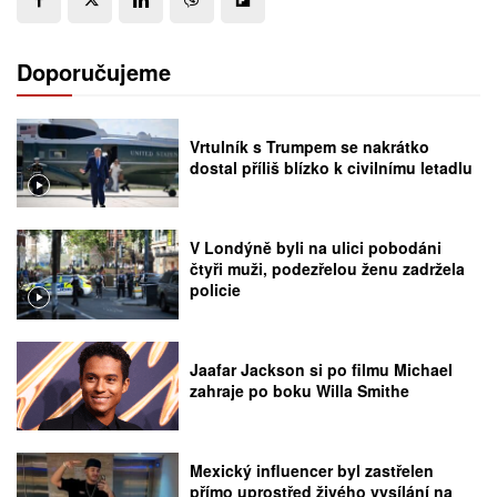
Doporučujeme
Vrtulník s Trumpem se nakrátko
dostal příliš blízko k civilnímu letadlu
V Londýně byli na ulici pobodáni
čtyři muži, podezřelou ženu zadržela
policie
Jaafar Jackson si po filmu Michael
zahraje po boku Willa Smithe
Mexický influencer byl zastřelen
přímo uprostřed živého vysílání na