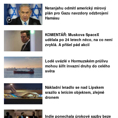
Netanjahu odmítl americký mírový
plán pro Gazu navzdory odzbrojení
Hamásu
KOMENTÁŘ: Muskova SpaceX
udělala po 24 letech něco, na co není
zvyklá. A přišel pád akcií
Lodě uvázlé v Hormuzském průlivu
mohou šířit invazní druhy do celého
světa
Nákladní letadlo se nad Lipskem
srazilo s letícím objektem, zřejmě
dronem
Indie ponechala úrokové sazby beze